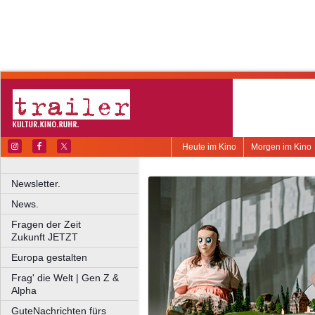
Heute im Kino
Morgen im Kino
Newsletter.
News.
Fragen der Zeit
Zukunft JETZT
Europa gestalten
Frag' die Welt | Gen Z &
Alpha
GuteNachrichten fürs