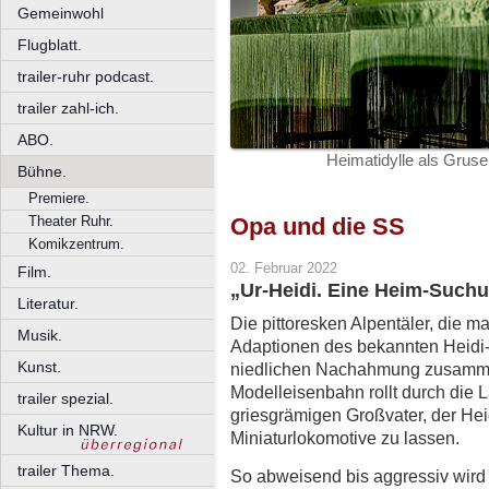
Gemeinwohl
Flugblatt.
trailer-ruhr podcast.
trailer zahl-ich.
ABO.
Heimatidylle als Gruse
Bühne.
Premiere.
Theater Ruhr.
Opa und die SS
Komikzentrum.
02. Februar 2022
Film.
„Ur-Heidi. Eine Heim-Such
Literatur.
Die pittoresken Alpentäler, die m
Musik.
Adaptionen des bekannten Heidi-S
Kunst.
niedlichen Nachahmung zusamme
Modelleisenbahn rollt durch die 
trailer spezial.
griesgrämigen Großvater, der Heid
Kultur in NRW.
Miniaturlokomotive zu lassen.
trailer Thema.
So abweisend bis aggressiv wird