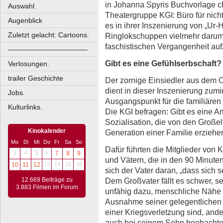
in Johanna Spyris Buchvorlage ch
Auswahl.
Theatergruppe KGI: Büro für nich
Augenblick
es in ihrer Inszenierung von „Ur
Zuletzt gelacht: Cartoons.
Ringlokschuppen vielmehr darum,
faschistischen Vergangenheit auf
––––––––––––––––––––
Gibt es eine Gefühlserbschaft?
Verlosungen.
trailer Geschichte
Der zornige Einsiedler aus dem Or
dient in dieser Inszenierung zumi
Jobs.
Ausgangspunkt für die familiäre
Kulturlinks.
Die KGI befragen: Gibt es eine Art
Sozialisation, die von den Große
Kinokalender
Generation einer Familie erziehe
Mo
Di
Mi
Do
Fr
Sa
So
Dafür führten die Mitglieder von K
3
4
5
6
7
8
9
und Vätern, die in den 90 Minuten
10
11
12
13
14
15
16
sich der Vater daran, „dass sich s
12.669 Beiträge zu
Dem Großvater fällt es schwer, se
3.883 Filmen im Forum
unfähig dazu, menschliche Nähe 
Ausnahme seiner gelegentlichen W
einer Kriegsverletzung sind, ande
auch bei seinem Sohn beobachte