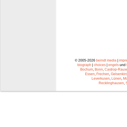
© 2005-2026
berndt media
|
impr
biograph
|
choices
|
engels
und
Bochum
,
Bonn
,
Castrop-Raux
Essen
,
Frechen
,
Gelsenkir
Leverkusen
,
Lünen
,
Mü
Recklinghausen
,