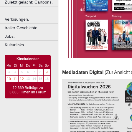
Zuletzt gelacht: Cartoons.
––––––––––––––––––––
Verlosungen.
trailer Geschichte
Jobs.
Kulturlinks.
Kinokalender
Mo
Di
Mi
Do
Fr
Sa
So
Mediadaten Digital
(Zur Ansicht 
3
4
5
6
7
8
9
10
11
12
13
14
15
16
12.669 Beiträge zu
3.883 Filmen im Forum