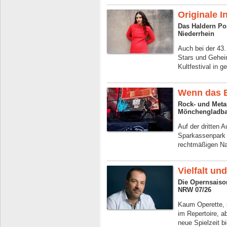
Originale I
Das Haldern Pop
Niederrhein
Auch bei der 43
Stars und Gehei
Kultfestival in g
Wenn das B
Rock- und Meta
Mönchengladba
Auf der dritten 
Sparkassenpark 
rechtmäßigen Na
Vielfalt un
Die Opernsaiso
NRW 07/26
Kaum Operette, 
im Repertoire, 
neue Spielzeit b