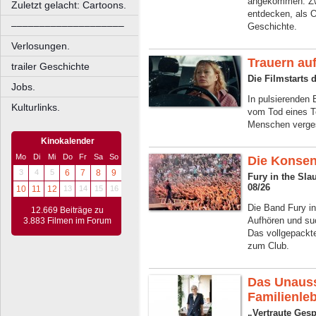
angekommen. Zwö
Zuletzt gelacht: Cartoons.
entdecken, als O
––––––––––––––––––––
Geschichte.
Verlosungen.
Trauern auf
trailer Geschichte
Die Filmstarts
Jobs.
In pulsierenden 
Kulturlinks.
vom Tod eines T
Menschen verge
Kinokalender
Mo
Di
Mi
Do
Fr
Sa
So
Die Konse
3
4
5
6
7
8
9
Fury in the Sl
08/26
10
11
12
13
14
15
16
Die Band Fury in
12.669 Beiträge zu
Aufhören und su
3.883 Filmen im Forum
Das vollgepackte
zum Club.
Das Unauss
Familienle
„Vertraute Ges