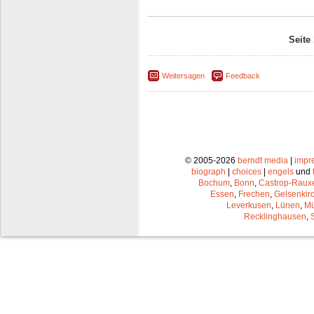
Seite
Weitersagen
Feedback
© 2005-2026
berndt media
|
impr
biograph
|
choices
|
engels
und
Bochum
,
Bonn
,
Castrop-Raux
Essen
,
Frechen
,
Gelsenkir
Leverkusen
,
Lünen
,
Mü
Recklinghausen
,