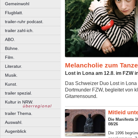
Gemeinwohl
Flugblatt.
trailer-ruhr podcast.
trailer zahl-ich.
ABO.
Bühne.
Film.
Melancholie zum Tanz
Literatur.
Lost in Lona am 12.8. im FZW 
Musik.
Das Schweizer Duo Lost in Lona 
Kunst.
Dortmunder FZW, begleitet von 
trailer spezial.
Gitarrensound.
Kultur in NRW.
Mitleid unt
trailer Thema.
Die Manifesta 
Auswahl.
08/26
Augenblick
Die 1996 begrün