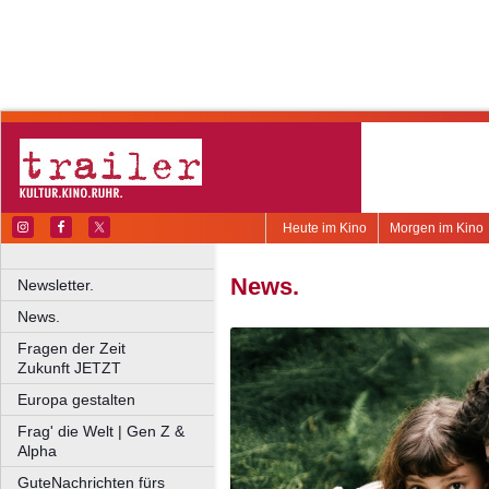
Heute im Kino
Morgen im Kino
News.
Newsletter.
News.
Fragen der Zeit
Zukunft JETZT
Europa gestalten
Frag' die Welt | Gen Z &
Alpha
GuteNachrichten fürs