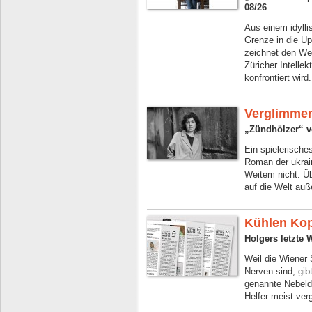
08/26
Aus einem idylli
Grenze in die U
zeichnet den We
Züricher Intelle
konfrontiert wird.
Verglimme
„Zündhölzer“ vo
Ein spielerische
Roman der ukrai
Weitem nicht. Üb
auf die Welt auß
Kühlen Ko
Holgers letzte 
Weil die Wiener
Nerven sind, gib
genannte Nebeld
Helfer meist ver