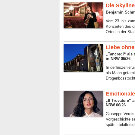
Die Skyline
Benjamin Schmi
Vom 23. bis zum 
Konzerten des d
Orten in der Sta
Liebe ohn
„Tancredi“ als
in NRW 06/26
In derInszenieru
als Mann getarnt
Drogenbosstocht
Emotionale
„Il Trovatore“ 
NRW 06/26
Giuseppe Verdis 
Vorgeschichte se
spätmittelalterl