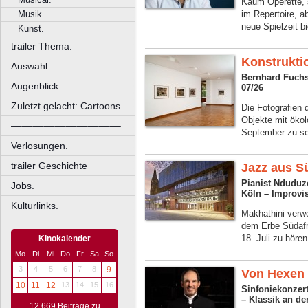
Kaum Operette, 
Musik.
im Repertoire, 
neue Spielzeit b
Kunst.
trailer Thema.
Konstrukti
Auswahl.
Bernhard Fuchs
Augenblick
07/26
Zuletzt gelacht: Cartoons.
Die Fotografien
Objekte mit ökol
––––––––––––––––––––
September zu s
Verlosungen.
trailer Geschichte
Jazz aus S
Pianist Nduduz
Jobs.
Köln – Improvi
Kulturlinks.
Makhathini verw
dem Erbe Südafr
18. Juli zu hören
Kinokalender
Mo
Di
Mi
Do
Fr
Sa
So
3
4
5
6
7
8
9
Von Hexen 
10
11
12
13
14
15
16
Sinfoniekonzer
– Klassik an de
12.669 Beiträge zu