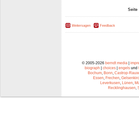
Seite
Weitersagen
Feedback
© 2005-2026
berndt media
|
impr
biograph
|
choices
|
engels
und
Bochum
,
Bonn
,
Castrop-Raux
Essen
,
Frechen
,
Gelsenkir
Leverkusen
,
Lünen
,
Mü
Recklinghausen
,