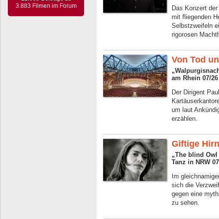
3.883 Filmen im Forum
Das Konzert der
mit fliegenden 
Selbstzweifeln 
rigorosen Machth
Von Tod un
„Walpurgisnach
am Rhein 07/26
Der Dirigent Pau
Kartäuserkantor
um laut Ankündi
erzählen.
Giftige Hir
„The blind Owl 
Tanz in NRW 07
Im gleichnamig
sich die Verzwei
gegen eine mythi
zu sehen.