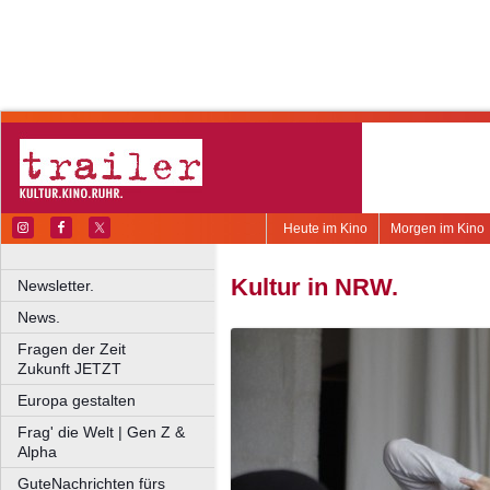
Heute im Kino
Morgen im Kino
Kultur in NRW.
Newsletter.
News.
Fragen der Zeit
Zukunft JETZT
Europa gestalten
Frag' die Welt | Gen Z &
Alpha
GuteNachrichten fürs