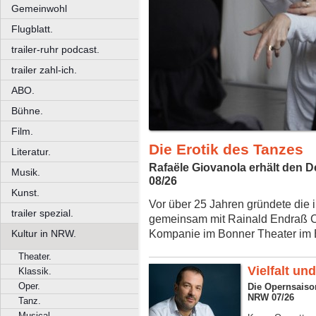
Gemeinwohl
Flugblatt.
trailer-ruhr podcast.
trailer zahl-ich.
ABO.
Bühne.
Film.
Die Erotik des Tanzes
Literatur.
Rafaële Giovanola erhält den 
Musik.
08/26
Kunst.
Vor über 25 Jahren gründete die
trailer spezial.
gemeinsam mit Rainald Endraß C
Kompanie im Bonner Theater im B
Kultur in NRW.
Theater.
Vielfalt un
Klassik.
Oper.
Die Opernsaiso
NRW 07/26
Tanz.
Musical.