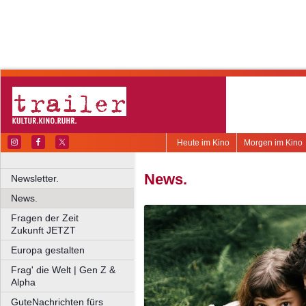
Heute im Kino
Morgen im Kino
News.
Newsletter.
News.
Fragen der Zeit
Zukunft JETZT
Europa gestalten
Frag' die Welt | Gen Z &
Alpha
GuteNachrichten fürs