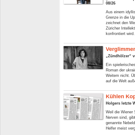
08/26
Aus einem idylli
Grenze in die U
zeichnet den We
Züricher Intelle
konfrontiert wird.
Verglimme
„Zündhölzer“ vo
Ein spielerische
Roman der ukrai
Weitem nicht. Üb
auf die Welt auß
Kühlen Ko
Holgers letzte 
Weil die Wiener
Nerven sind, gib
genannte Nebeld
Helfer meist ver