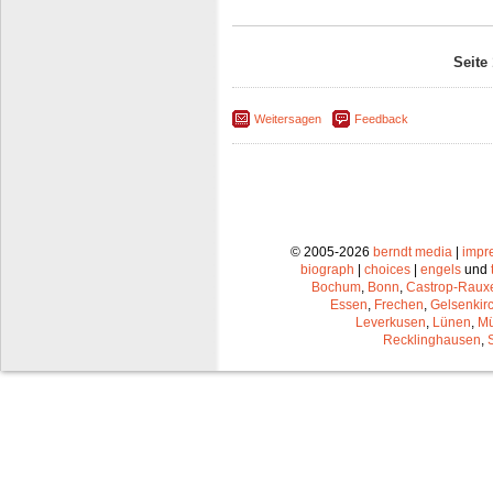
Seite
Weitersagen
Feedback
© 2005-2026
berndt media
|
impr
biograph
|
choices
|
engels
und
Bochum
,
Bonn
,
Castrop-Raux
Essen
,
Frechen
,
Gelsenkir
Leverkusen
,
Lünen
,
Mü
Recklinghausen
,