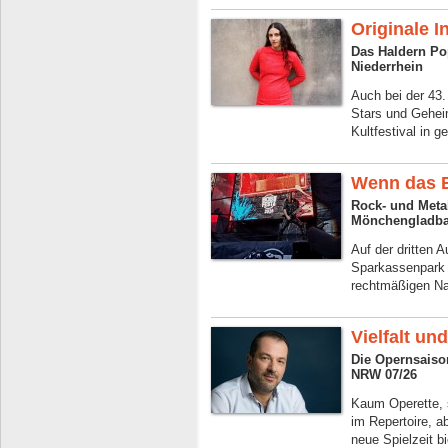
Originale I
Das Haldern Pop
Niederrhein
Auch bei der 43
Stars und Gehei
Kultfestival in g
Wenn das B
Rock- und Meta
Mönchengladba
Auf der dritten 
Sparkassenpark 
rechtmäßigen Na
Vielfalt un
Die Opernsaiso
NRW 07/26
Kaum Operette, 
im Repertoire, 
neue Spielzeit b