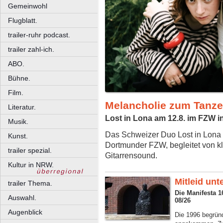
Gemeinwohl
Flugblatt.
trailer-ruhr podcast.
trailer zahl-ich.
ABO.
Bühne.
Film.
Melancholie zum Tanz
Literatur.
Lost in Lona am 12.8. im FZW 
Musik.
Das Schweizer Duo Lost in Lona 
Kunst.
Dortmunder FZW, begleitet von 
trailer spezial.
Gitarrensound.
Kultur in NRW.
Mitleid unt
trailer Thema.
Die Manifesta 
Auswahl.
08/26
Augenblick
Die 1996 begrün