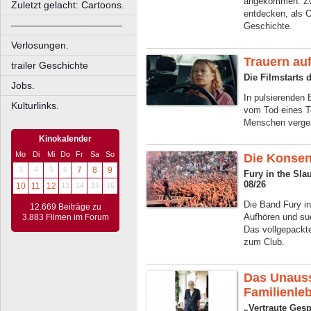
angekommen. Zwö
Zuletzt gelacht: Cartoons.
entdecken, als O
––––––––––––––––––––
Geschichte.
Verlosungen.
Trauern auf
trailer Geschichte
Die Filmstarts
Jobs.
In pulsierenden 
Kulturlinks.
vom Tod eines T
Menschen verge
Kinokalender
Mo
Di
Mi
Do
Fr
Sa
So
Die Konse
3
4
5
6
7
8
9
Fury in the Sl
08/26
10
11
12
13
14
15
16
Die Band Fury in
12.669 Beiträge zu
Aufhören und su
3.883 Filmen im Forum
Das vollgepackte
zum Club.
Das Unauss
Familienle
„Vertraute Ges