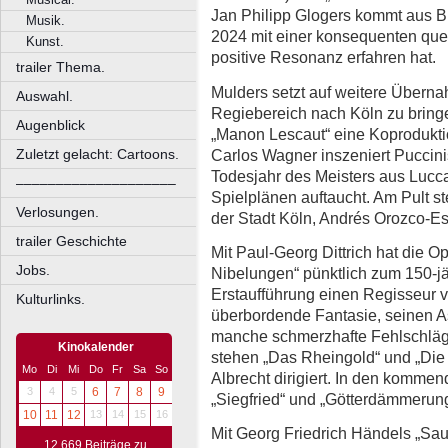
Jan Philipp Glogers kommt aus B
Musik.
2024 mit einer konsequenten que
Kunst.
positive Resonanz erfahren hat.
trailer Thema.
Mulders setzt auf weitere Über
Auswahl.
Regiebereich nach Köln zu bringe
Augenblick
„Manon Lescaut“ eine Koprodukti
Carlos Wagner inszeniert Puccini
Zuletzt gelacht: Cartoons.
Todesjahr des Meisters aus Lucc
––––––––––––––––––––
Spielplänen auftaucht. Am Pult s
Verlosungen.
der Stadt Köln, Andrés Orozco-Es
trailer Geschichte
Mit Paul-Georg Dittrich hat die O
Jobs.
Nibelungen“ pünktlich zum 150-j
Erstaufführung einen Regisseur ve
Kulturlinks.
überbordende Fantasie, seinen A
manche schmerzhafte Fehlschläg
Kinokalender
stehen „Das Rheingold“ und „Di
Mo
Di
Mi
Do
Fr
Sa
So
Albrecht dirigiert. In den kommen
3
4
5
6
7
8
9
„Siegfried“ und „Götterdämmerung
10
11
12
13
14
15
16
Mit Georg Friedrich Händels „Sau
12.669 Beiträge zu