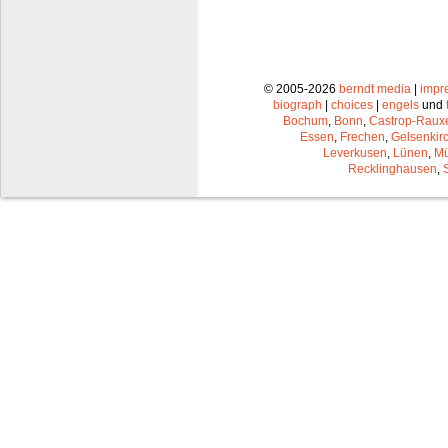
© 2005-2026
berndt media
|
impr
biograph
|
choices
|
engels
und
Bochum
,
Bonn
,
Castrop-Raux
Essen
,
Frechen
,
Gelsenkir
Leverkusen
,
Lünen
,
Mü
Recklinghausen
,