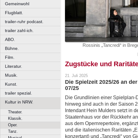
Gemeinwohl
Flugblatt.
trailer-ruhr podcast.
trailer zahl-ich.
ABO.
Rossinis „Tancredi“ in Bre
Bühne.
Film.
Zugstücke und Rarität
Literatur.
Musik.
21. Juli 2025
Die Spielzeit 2025/26 an d
Kunst.
07/25
trailer spezial.
Die Grundlinien einer Spielplan-
Kultur in NRW.
hinweg sind auch in der Saison 
Intendant Hein Mulders setzt in de
Theater.
Staatenhaus vor der Rückkehr an
Klassik.
aus dem Opernrepertoire, ergänzt
Oper.
und die italienischen Raritäten „
Tanz.
konzertant) und „Tancredi“ von G
Musical.