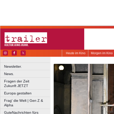
Heute im Kino
Morgen im Kino
Newsletter.
News.
Fragen der Zeit
Zukunft JETZT
Europa gestalten
Frag' die Welt | Gen Z &
Alpha
GuteNachrichten fürs