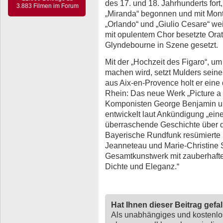
des 17. und 18. Jahrhunderts fort
3.883 Filmen im Forum
„Miranda“ begonnen und mit Mon
„Orlando“ und „Giulio Cesare“ wei
mit opulentem Chor besetzte Orato
Glyndebourne in Szene gesetzt.
Mit der „Hochzeit des Figaro“, 
machen wird, setzt Mulders seine
aus Aix-en-Provence holt er eine
Rhein: Das neue Werk „Picture a 
Komponisten George Benjamin un
entwickelt laut Ankündigung „ei
überraschende Geschichte über d
Bayerische Rundfunk resümierte ü
Jeanneteau und Marie-Christine 
Gesamtkunstwerk mit zauberhafte
Dichte und Eleganz.“
Hat Ihnen dieser Beitrag gefa
Als unabhängiges und kostenl