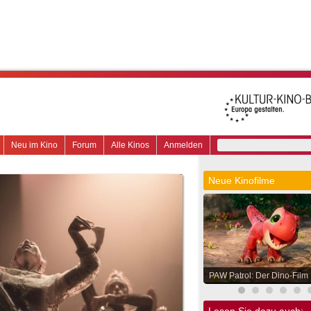
Neu im Kino
Forum
Alle Kinos
Anmelden
Neue Kinofilme
PAW Patrol: Der Dino-Film
Lesen Sie dazu auch: