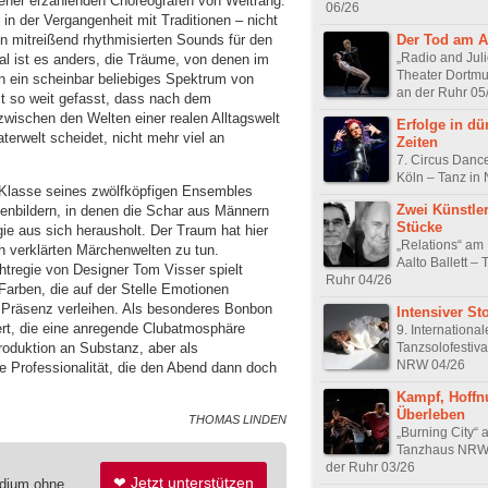
 eher erzählenden Choreografen von Weltrang.
06/26
in der Vergangenheit mit Traditionen – nicht
in mitreißend rhythmisierten Sounds für den
Der Tod am A
„Radio and Juli
l ist es anders, die Träume, von denen im
Theater Dortmu
den ein scheinbar beliebiges Spektrum von
an der Ruhr 05
t so weit gefasst, dass nach dem
 zwischen den Welten einer realen Alltagswelt
Erfolge in dü
erwelt scheidet, nicht mehr viel an
Zeiten
7. Circus Dance
Köln – Tanz in
 Klasse seines zwölfköpfigen Ensembles
Zwei Künstler
ppenbildern, in denen die Schar aus Männern
Stücke
ie aus sich herausholt. Der Traum hat hier
„Relations“ am
h verklärten Märchenwelten zu tun.
Aalto Ballett –
chtregie von Designer Tom Visser spielt
Ruhr 04/26
 Farben, die auf der Stelle Emotionen
 Präsenz verleihen. Als besonderes Bonbon
Intensiver Sto
rt, die eine anregende Clubatmosphäre
9. Internationa
Tanzsolofestiva
Produktion an Substanz, aber als
NRW 04/26
 Professionalität, die den Abend dann doch
Kampf, Hoffn
Überleben
THOMAS LINDEN
„Burning City“ 
Tanzhaus NRW 
der Ruhr 03/26
❤ Jetzt unterstützen
edium ohne