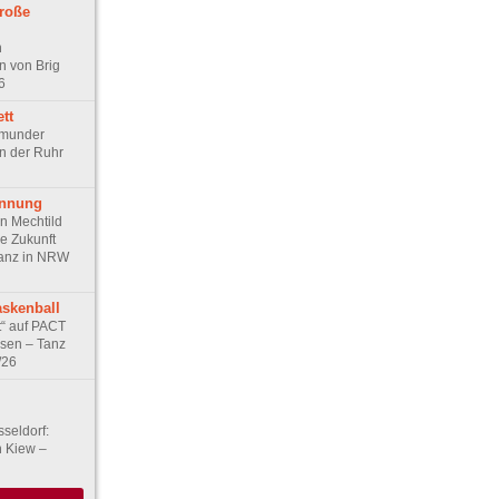
roße
n
 von Brig
6
ett
tmunder
an der Ruhr
annung
n Mechtild
e Zukunft
Tanz in NRW
skenball
t“ auf PACT
ssen – Tanz
/26
seldorf:
 Kiew –