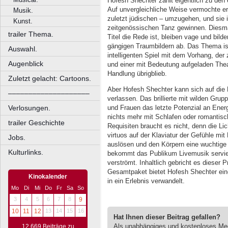
Hofesh Shechter zählt eigentlich zu den
Auf unvergleichliche Weise vermochte er 
Musik.
zuletzt jüdischen – umzugehen, und sie 
Kunst.
zeitgenössischen Tanz gewinnen. Diesma
trailer Thema.
Titel die Rede ist, bleiben vage und bil
gängigen Traumbildern ab. Das Thema is
Auswahl.
intelligenten Spiel mit dem Vorhang, der
Augenblick
und einer mit Bedeutung aufgeladen Theat
Handlung übrigblieb.
Zuletzt gelacht: Cartoons.
Aber Hofesh Shechter kann sich auf die
––––––––––––––––––––
verlassen. Das brillierte mit wilden Gru
und Frauen das letzte Potenzial an Energ
Verlosungen.
nichts mehr mit Schlafen oder romantisc
trailer Geschichte
Requisiten braucht es nicht, denn die Li
virtuos auf der Klaviatur der Gefühle mit
Jobs.
auslösen und den Körpern eine wuchtige
Kulturlinks.
bekommt das Publikum Livemusik servie
verströmt. Inhaltlich gebricht es dieser 
Gesamtpaket bietet Hofesh Shechter eine
Kinokalender
in ein Erlebnis verwandelt.
Mo
Di
Mi
Do
Fr
Sa
So
3
4
5
6
7
8
9
10
11
12
13
14
15
16
Hat Ihnen dieser Beitrag gefallen?
Als unabhängiges und kostenloses M
12.669 Beiträge zu