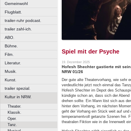
Gemeinwohl
Flugblatt.
trailer-ruhr podcast.
trailer zahl-ich.
ABO.
Bühne.
Spiel mit der Psyche
Film.
19. Dezember 2025
Literatur.
Hofesh Shechter gastierte mit sei
Musik.
NRW 01/26
Kunst.
Der gute alte Theatervorhang, wie sehr er
verdeutlichte jetzt noch einmal das Tan
trailer spezial.
Hofesh Shechter im Depot des Schauspiel
kündigte schon an, dass sich der Abend
Kultur in NRW.
drehen sollte. Ein Mann löst sich aus d
hinter dem Vorhang, im nächsten Moment 
Theater.
geht der Vorhang ein Stück weit auf und 
Klassik.
temperamentvoll getanzte Szenen frei. F
Oper.
theatralen Fiktion wie in die Innenwelt 
Tanz.
Musical.