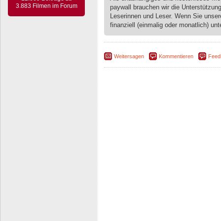
3.883 Filmen im Forum
paywall brauchen wir die Unterstützun
Leserinnen und Leser. Wenn Sie unse
finanziell (einmalig oder monatlich) unt
Weitersagen
Kommentieren
Feed