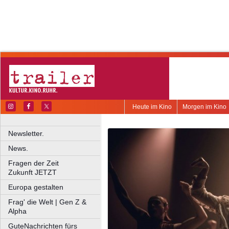
Heute im Kino
Morgen im Kino
Newsletter.
News.
Fragen der Zeit
Zukunft JETZT
Europa gestalten
Frag' die Welt | Gen Z &
Alpha
GuteNachrichten fürs