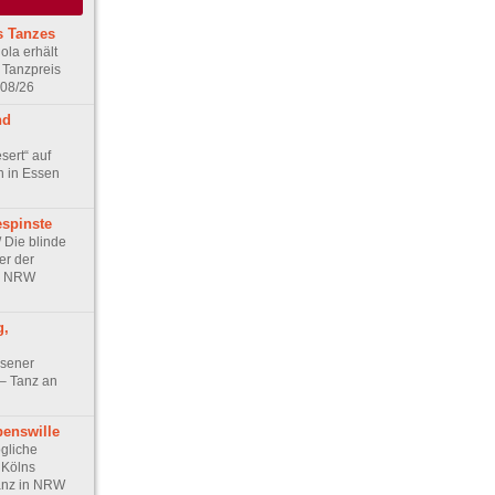
s Tanzes
ola erhält
 Tanzpreis
 08/26
nd
sert“ auf
n in Essen
espinste
/ Die blinde
er der
in NRW
g,
ssener
 – Tanz an
benswille
ögliche
r Kölns
anz in NRW