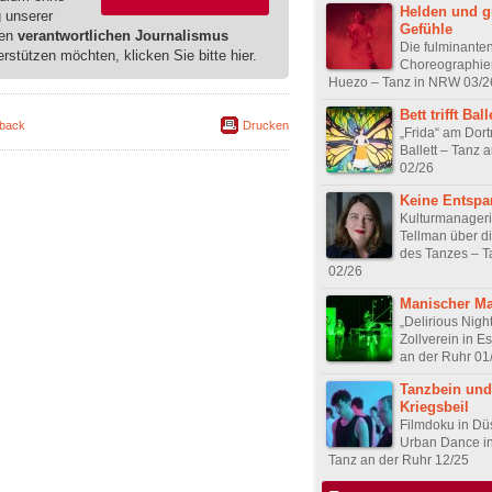
Helden und g
g unserer
Gefühle
ren
verantwortlichen Journalismus
Die fulminante
erstützen möchten, klicken Sie bitte hier.
Choreographien
Huezo – Tanz in NRW 03/2
Bett trifft Ball
back
Drucken
„Frida“ am Dor
Ballett – Tanz 
02/26
Keine Entsp
Kulturmanageri
Tellman über di
des Tanzes – 
02/26
Manischer Ma
„Delirious Nigh
Zollverein in E
an der Ruhr 01
Tanzbein und
Kriegsbeil
Filmdoku in Düs
Urban Dance in
Tanz an der Ruhr 12/25