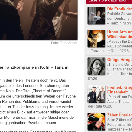
Die Erotik de
Rafaële Giovan
den Deutschen
– Tanz in NRW
Urban Arts u
Wüstenkunde
„Magec / the De
Foto: Tom Visser
PACT Zollverei
– Tanz an der Ruhr 07/26
Giftige Hirng
„The blind Owl 
ner Tanzkompanie in Köln – Tanz in
Eule“ am Theat
Keller – Tanz 
07/26
 in den freien Theatern doch fehlt. Das
zgastspiel des Londoner Starchoreografen
Freiheit, Krie
s Köln. Der Titel „Theatre of Dreams“
Einsamkeit
 um die unterschiedlichen Welten der Psyche
„Ptah VI“ am E
en Reihen des Publikums und verschwindet
Aaalto Theater
der Ruhr 06/26
ist er Teil der Inszenierung. Immer wieder
gibt einen Blick auf entweder ruhige oder
Zäher Überle
ür Momente darf man in die Maschinerie der
Silke Z über m
einer gigantischen Psyche schauen.
Fördermittel fü
Tanzszene – T