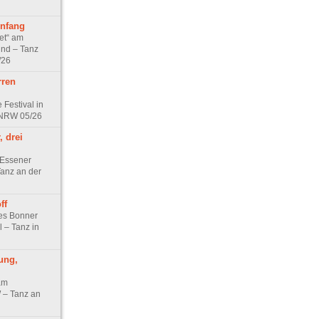
nfang
et“ am
nd – Tanz
/26
rren
 Festival in
 NRW 05/26
, drei
 Essener
 Tanz an der
ff
les Bonner
l – Tanz in
ung,
am
– Tanz an