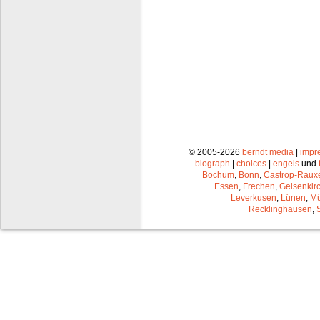
© 2005-2026
berndt media
|
impr
biograph
|
choices
|
engels
und
Bochum
,
Bonn
,
Castrop-Raux
Essen
,
Frechen
,
Gelsenkir
Leverkusen
,
Lünen
,
Mü
Recklinghausen
,