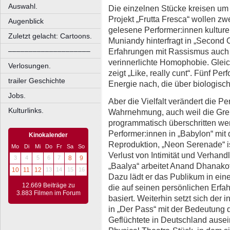
Auswahl.
Die einzelnen Stücke kreisen um z
Projekt „Frutta Fresca“ wollen zw
Augenblick
gelesene Performer:innen kulture
Zuletzt gelacht: Cartoons.
Muniandy hinterfragt in „Second
Erfahrungen mit Rassismus auch 
––––––––––––––––––––
verinnerlichte Homophobie. Gleic
Verlosungen.
zeigt „Like, really cunt“. Fünf P
trailer Geschichte
Energie nach, die über biologisc
Jobs.
Aber die Vielfalt verändert die P
Kulturlinks.
Wahrnehmung, auch weil die Gr
programmatisch überschritten wer
Performer:innen in „Babylon“ mit
Kinokalender
Reproduktion, „Neon Serenade“ i
Mo
Di
Mi
Do
Fr
Sa
So
Verlust von Intimität und Verhan
3
4
5
6
7
8
9
„Baalya“ arbeitet Anand Dhanakot
10
11
12
13
14
15
16
Dazu lädt er das Publikum in ein
12.669 Beiträge zu
die auf seinen persönlichen Erf
3.883 Filmen im Forum
basiert. Weiterhin setzt sich de
in „Der Pass“ mit der Bedeutung
Geflüchtete in Deutschland ausei