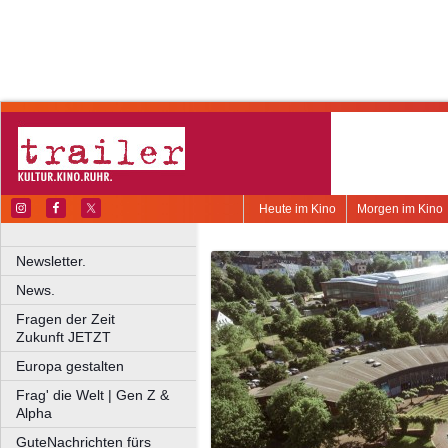
Heute im Kino
Morgen im Kino
Newsletter.
News.
Fragen der Zeit
Zukunft JETZT
Europa gestalten
Frag' die Welt | Gen Z &
Alpha
GuteNachrichten fürs