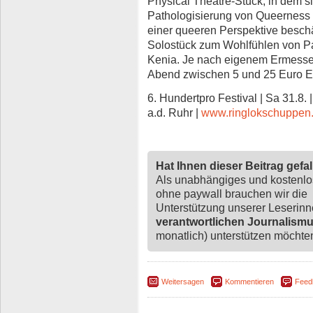
Physical Theatre-Stück, in dem s
Pathologisierung von Queerness
einer queeren Perspektive beschä
Solostück zum Wohlfühlen von Pa
Kenia. Je nach eigenem Ermesse
Abend zwischen 5 und 25 Euro Ein
6. Hundertpro Festival
| Sa 31.8.
a.d. Ruhr |
www.ringlokschuppen.
Hat Ihnen dieser Beitrag gefa
Als unabhängiges und kostenl
ohne paywall brauchen wir die
Unterstützung unserer Leserin
verantwortlichen Journalism
monatlich) unterstützen möchten,
Weitersagen
Kommentieren
Feed