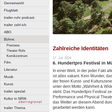
Gemeinwohl
Flugblatt.
trailer-ruhr podcast.
trailer zahl-ich.
ABO.
Bühne.
Premiere.
Zahlreiche Identitäten
Theater Ruhr.
Komikzentrum.
17. Juli 2024
Film.
6. Hundertpro Festival in M
Literatur.
In einer Welt, in der jeder Fakt a
ist alles vakant. Kein Wunder, d
Musik.
der freien Kunst- und Kultursze
Kunst.
unter dem Motto „Wahrheit & Wide
trailer spezial.
steht. Das Hundertpro Festival
ze
Performance und Physical Theatre
Kultur in NRW.
das Wetter an diesem Abend durch
gearbeitet werden kann.
trailer Thema.