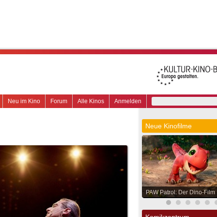
Neu im Kino
Forum
Alle Kinos
Anmelden
Neue Kinofilme
PAW Patrol: Der Dino-Film
Komikzentrum.