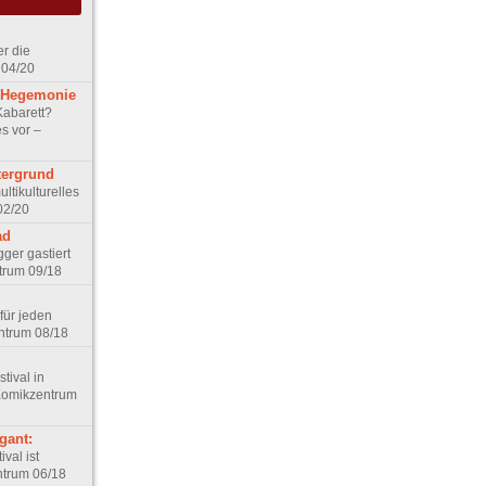
er die
 04/20
z-Hegemonie
Kabarett?
s vor –
tergrund
ltikulturelles
02/20
ad
ger gastiert
trum 09/18
 für jeden
ntrum 08/18
ival in
Komikzentrum
gant:
val ist
ntrum 06/18