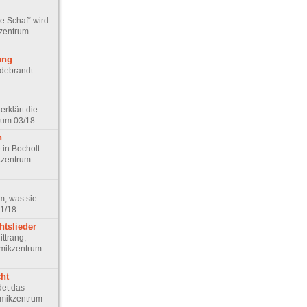
e Schaf“ wird
kzentrum
ung
ildebrandt –
erklärt die
rum 03/18
n
in Bocholt
kzentrum
m, was sie
01/18
tslieder
ttrang,
mikzentrum
ht
det das
omikzentrum