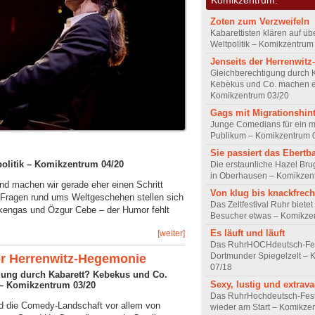
Zoten zum Verzweifeln
Kabarettisten klären auf üb
Weltpolitik – Komikzentrum
Jenseits der Herrenwit
Gleichberechtigung durch 
Kebekus und Co. machen e
Komikzentrum 03/20
Gags mit Migrationshin
Junge Comedians für ein mu
Publikum – Komikzentrum 
Sie passiert das Ebertb
tpolitik – Komikzentrum 04/20
Die erstaunliche Hazel Brug
in Oberhausen – Komikzen
und machen wir gerade eher einen Schritt
Von klug bis knackfrech
 Fragen rund ums Weltgeschehen stellen sich
Das Zeltfestival Ruhr bietet
ckengas und Özgur Cebe – der Humor fehlt
Besucher etwas – Komikze
Es läuft und läuft
[weiter]
Das RuhrHOCHdeutsch-Fest
Dortmunder Spiegelzelt – 
er Herrenwitz-Hegemonie
07/18
gung durch Kabarett? Kebekus und Co.
Sexy, lustig und extrava
– Komikzentrum 03/20
Das RuhrHochdeutsch-Festi
rd die Comedy-Landschaft vor allem von
wieder am Start – Komikze