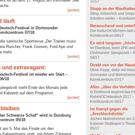
geht es ab dem 17. August am Kemnader See
11/17
ache.
Stopp an der Maulhaltes
[weiter]
Sting, Köbernick und Solga
trotzdem weiter – Komikze
d läuft
Berauschend und unter
utsch-Festival in Dortmunder
Der KulturOrt Wichern lädt
Komikzentrum 07/18
Komikzentrum 09/17
 die satirische Sportrevue „Der Trainer muss
Es wird langsam „höchs
ara Ruscher, Frank Goosen, Fred Ape und
Im Ebertbad, beim ZFR und
e mehr.
Dortmunder Spiegelzelt – 
[weiter]
08/17
Direkt von vor der Haus
g und extravagant:
Ohne Klopp, dafür mit Hau
tsch-Festival ist wieder am Start –
Schroeder und Malmsheim
06/18
Komikzentrum 07/17
Alles „über die Verhältn
piegelzelt steht Ende des Monats jede
In Dortmund beginnt das Fe
d Kabarett auf dem Programm.
RuhrHOCHdeutsch 2017 –
[weiter]
Komikzentrum 06/17
 bleiben
Im Kampf gegen die
„Arschlochdichte“
Das Schwarze Schaf“ wird in Duisburg
Jochen Malmsheimer am 24
zentrum 05/18
Essener Stratmann’s Theat
05/17
et am 5. Mai das Finale um den
n Kabarettpreis statt, mit Artem Zolotarov