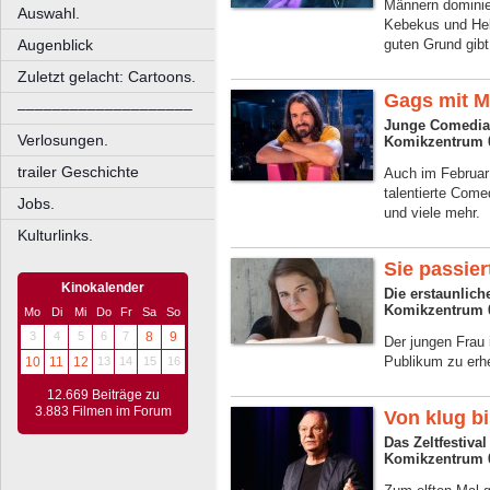
Männern dominie
Auswahl.
Kebekus und Hel
Augenblick
guten Grund gibt
Zuletzt gelacht: Cartoons.
Gags mit M
––––––––––––––––––––
Junge Comedian
Verlosungen.
Komikzentrum 
trailer Geschichte
Auch im Februar
talentierte Com
Jobs.
und viele mehr.
Kulturlinks.
Sie passier
Kinokalender
Die erstaunlich
Komikzentrum 
Mo
Di
Mi
Do
Fr
Sa
So
3
4
5
6
7
8
9
Der jungen Frau i
Publikum zu erhe
10
11
12
13
14
15
16
12.669 Beiträge zu
3.883 Filmen im Forum
Von klug b
Das Zeltfestiva
Komikzentrum 