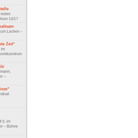
telle
 reden
ntrum 10/17
haltsam
 zum Lachen –
te Zeit“
 im
Komikzentrum
tür
smann,
er –
isse“
stival
.5. im
er – Bühne