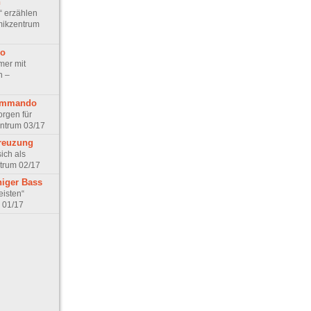
n
“ erzählen
mikzentrum
co
mer mit
n –
kommando
rgen für
entrum 03/17
Kreuzung
ich als
ntrum 02/17
higer Bass
eisten“
 01/17