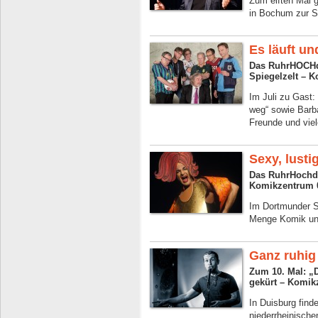
Zum elften Mal 
in Bochum zur S
Es läuft un
Das RuhrHOCHde
Spiegelzelt – 
Im Juli zu Gast:
weg“ sowie Barb
Freunde und viel
Sexy, lusti
Das RuhrHochdeu
Komikzentrum 
Im Dortmunder S
Menge Komik un
Ganz ruhig
Zum 10. Mal: „
gekürt – Komik
In Duisburg find
niederrheinische