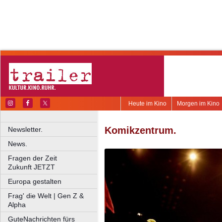
Heute im Kino
Morgen im Kino
Komikzentrum.
Newsletter.
News.
Fragen der Zeit
Zukunft JETZT
Europa gestalten
Frag' die Welt | Gen Z &
Alpha
GuteNachrichten fürs