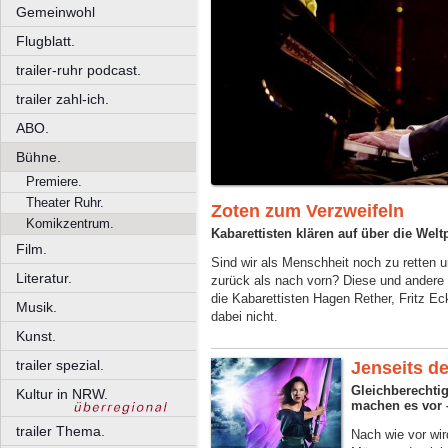
Gemeinwohl
Flugblatt.
trailer-ruhr podcast.
trailer zahl-ich.
ABO.
Bühne.
Premiere.
Theater Ruhr.
Zoten zum Verzweifeln
Komikzentrum.
Kabarettisten klären auf über die Wel
Film.
Sind wir als Menschheit noch zu retten 
Literatur.
zurück als nach vorn? Diese und andere
die Kabarettisten Hagen Rether, Fritz E
Musik.
dabei nicht.
Kunst.
trailer spezial.
Jenseits d
Gleichberechti
Kultur in NRW.
machen es vor 
trailer Thema.
Nach wie vor wi