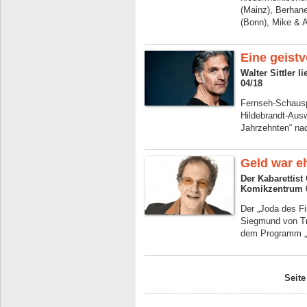
(Mainz), Berhane
(Bonn), Mike & A
Eine geist
Walter Sittler 
04/18
Fernseh-Schausp
Hildebrandt-Ausw
Jahrzehnten“ na
Geld war eh
Der Kabarettist 
Komikzentrum 
Der „Joda des Fi
Siegmund von Tr
dem Programm „M
Seite