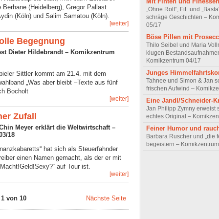
Mit Finten und Finesse
 Berhane (Heidelberg), Gregor Pallast
„Ohne Rolf“, FiL und „Basta
ydin (Köln) und Salim Samatou (Köln).
schräge Geschichten – Ko
[weiter]
05/17
Böse Pillen mit Prosec
volle Begegnung
Thilo Seibel und Maria Voll
liest Dieter Hildebrandt – Komikzentrum
klugen Bestandsaufnahme
Komikzentrum 04/17
Junges Himmelfahrts
ieler Sittler kommt am 21.4. mit dem
Tahnee und Simon & Jan so
ahlband „Was aber bleibt –Texte aus fünf
frischen Aufwind – Komikz
ch Bocholt
[weiter]
Eine Jandl/Schneider-
Jan Philipp Zymny erweist s
er Zufall
echtes Original – Komikze
Chin Meyer erklärt die Weltwirtschaft –
Feiner Humor und rauc
03/18
Barbara Ruscher und „die f
begeistern – Komikzentrum
nanzkabaretts“ hat sich als Steuerfahnder
eiber einen Namen gemacht, als der er mit
acht!Geld!Sexy?“ auf Tour ist.
[weiter]
 1 von 10
Nächste Seite