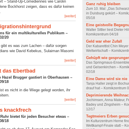
rt – Stand-Up-Comediennes wie Carolin
Ganz ruhig bleiben
ene Bockhorst zeigen, dass es dafür keinen
Zum 10. Mal: „Das Schwarz
.
in Duisburg gekürt – Komi
[weiter]
05/18
Eine geistvolle Begegn
igrationshintergrund
Walter Sittler liest Dieter H
s für ein multikulturelles Publikum –
Komikzentrum 04/18
02/20
Geld war eher Zufall
 gibt es was zum Lachen – dafür sorgen
Der Kabarettist Chin Meyer 
Weltwirtschaft – Komikzent
edians wie David Kebekus, Sulaiman Masomi
Gehüpft wie gesprunge
[weiter]
Das Springmaus-Ensemble 
und Gelsenkirchen – Komi
t das Ebertbad
02/18
e Hazel Brugger gastiert in Oberhausen –
Eine Dame wird sie nie
09/18
Tanja Haller zeigt in Bochu
drauf hat – Komikzentrum 
st es nicht in die Wiege gelegt worden, ihr
Deprimierende Weihnach
itern.
[weiter]
Jochimsen, Anna Mateur, Fri
Badey und Zingsheim – Ko
12/17
is knackfrech
Tegtmeiers Erben gesuc
l Ruhr bietet für jeden Besucher etwas –
08/18
Im Kulturzentrum Herne fin
Wettkampf-Finale statt – K