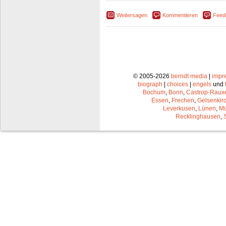
Weitersagen
Kommentieren
Feed
© 2005-2026
berndt media
|
impr
biograph
|
choices
|
engels
und
Bochum
,
Bonn
,
Castrop-Raux
Essen
,
Frechen
,
Gelsenkir
Leverkusen
,
Lünen
,
Mü
Recklinghausen
,