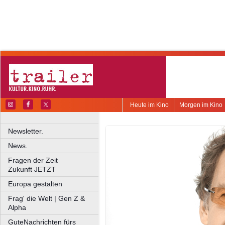
Heute im Kino
Morgen im Kino
Newsletter.
News.
Fragen der Zeit
Zukunft JETZT
Europa gestalten
Frag' die Welt | Gen Z &
Alpha
GuteNachrichten fürs