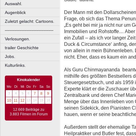
Auswahl.
Der Mann mit den Dollarscheinen
Augenblick
Frage, ob sich das Thema Penunz
Zuletzt gelacht: Cartoons.
„Es geht bei mir ja nicht nur um 
––––––––––––––––––––
Immobilien und Rohstoffe… Aber 
ein Zufall – als ich vor langer Z
Verlosungen.
Duck & Circumstance‘ anfing, de
trailer Geschichte
von allein in mein Bühnenleben. D
Jobs.
nicht. Eher, dass es kaum ein and
Kulturlinks.
Als Guru Chinmayananda beantwor
mithilfe des größten Bestsellers 
Kinokalender
Steuergesetzbuch, und als 1959 
Mo
Di
Mi
Do
Fr
Sa
So
Experte klärt er die Zuschauer ü
3
4
5
6
7
8
9
Zentralbank und deren Chef Mari
10
11
12
13
14
15
16
Menge über das Innenleben von 
seinen Sidekick, den Pianisten Cl
12.669 Beiträge zu
hauen, wenn er seine beachtlich
3.883 Filmen im Forum
Außerdem stellt der ehemalige Ta
Heilpraktiker und Butler fest, da