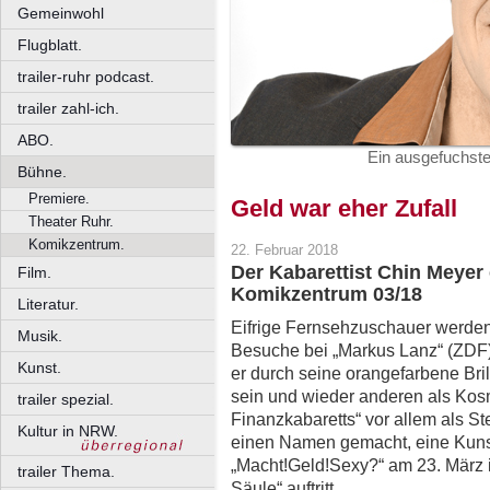
Gemeinwohl
Flugblatt.
trailer-ruhr podcast.
trailer zahl-ich.
ABO.
Ein ausgefuchste
Bühne.
Premiere.
Geld war eher Zufall
Theater Ruhr.
Komikzentrum.
22. Februar 2018
Der Kabarettist Chin Meyer e
Film.
Komikzentrum 03/18
Literatur.
Eifrige Fernsehzuschauer werden
Musik.
Besuche bei „Markus Lanz“ (ZDF)
Kunst.
er durch seine orangefarbene Bril
sein und wieder anderen als Kosm
trailer spezial.
Finanzkabaretts“ vor allem als S
Kultur in NRW.
einen Namen gemacht, eine Kunstfi
„Macht!Geld!Sexy?“ am 23. März 
trailer Thema.
Säule“ auftritt.