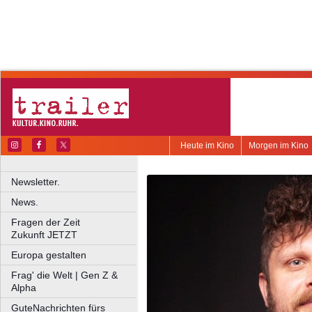
Heute im Kino
Morgen im Kino
Newsletter.
News.
Fragen der Zeit
Zukunft JETZT
Europa gestalten
Frag' die Welt | Gen Z &
Alpha
GuteNachrichten fürs