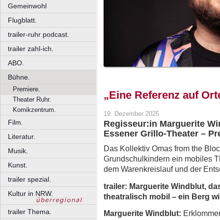
Gemeinwohl
Flugblatt.
trailer-ruhr podcast.
trailer zahl-ich.
ABO.
Bühne.
Premiere.
„Eine Referenz auf Or
Theater Ruhr.
Komikzentrum.
19. Dezember 2025
Film.
Regisseur:in Marguerite Wi
Essener Grillo-Theater – Pr
Literatur.
Das Kollektiv Omas from the Bloc
Musik.
Grundschulkindern ein mobiles Th
Kunst.
dem Warenkreislauf und der Ents
trailer spezial.
trailer:
Marguerite
Windblut, das
Kultur in NRW.
theatralisch mobil – ein Berg 
trailer Thema.
Marguerite Windblut:
Erklommen 