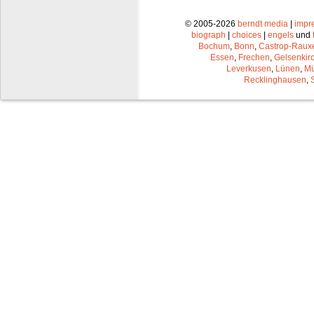
© 2005-2026
berndt media
|
impr
biograph
|
choices
|
engels
und
Bochum
,
Bonn
,
Castrop-Raux
Essen
,
Frechen
,
Gelsenkir
Leverkusen
,
Lünen
,
Mü
Recklinghausen
,