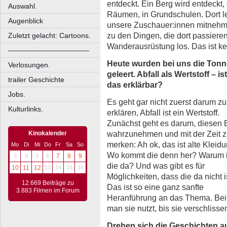
entdeckt. Ein Berg wird entdeckt, 
Auswahl.
Räumen, in Grundschulen. Dort 
Augenblick
unsere Zuschauer:innen mitnehme
zu den Dingen, die dort passieren
Zuletzt gelacht: Cartoons.
Wanderausrüstung los. Das ist ke
––––––––––––––––––––
Heute wurden bei uns die Ton
Verlosungen.
geleert. Abfall als Wertstoff – ist
trailer Geschichte
das erklärbar?
Jobs.
Es geht gar nicht zuerst darum zu
Kulturlinks.
erklären, Abfall ist ein Wertstoff.
Zunächst geht es darum, diesen 
wahrzunehmen und mit der Zeit 
Kinokalender
merken: Ah ok, das ist alte Kleidu
Mo
Di
Mi
Do
Fr
Sa
So
Wo kommt die denn her? Warum i
3
4
5
6
7
8
9
die da? Und was gibt es für
10
11
12
13
14
15
16
Möglichkeiten, dass die da nicht i
12.669 Beiträge zu
Das ist so eine ganz sanfte
3.883 Filmen im Forum
Heranführung an das Thema. Bei K
man sie nutzt, bis sie verschlisse
Drehen sich die Geschichten au