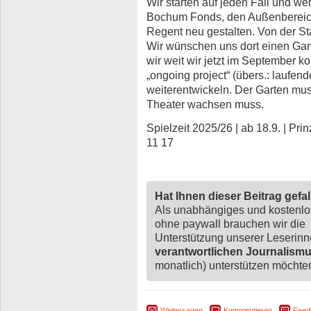
Wir starten auf jeden Fall und wer
Bochum Fonds, den Außenbereich
Regent neu gestalten. Von der St
Wir wünschen uns dort einen Gart
wir weit wir jetzt im September k
„ongoing project“ (übers.: laufend
weiterentwickeln. Der Garten mu
Theater wachsen muss.
Spielzeit 2025/26 | ab 18.9. | Pr
11 17
Hat Ihnen dieser Beitrag gefa
Als unabhängiges und kostenl
ohne paywall brauchen wir die
Unterstützung unserer Leserin
verantwortlichen Journalism
monatlich) unterstützen möchten,
Weitersagen
Kommentieren
Feed