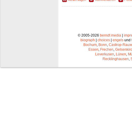
© 2005-2026
berndt media
|
impr
biograph
|
choices
|
engels
und
Bochum
,
Bonn
,
Castrop-Raux
Essen
,
Frechen
,
Gelsenkir
Leverkusen
,
Lünen
,
Mü
Recklinghausen
,