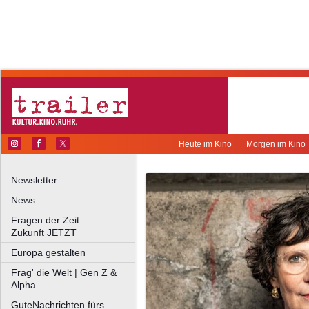
Heute im Kino
Morgen im Kino
Newsletter.
News.
Fragen der Zeit
Zukunft JETZT
Europa gestalten
Frag' die Welt | Gen Z &
Alpha
GuteNachrichten fürs