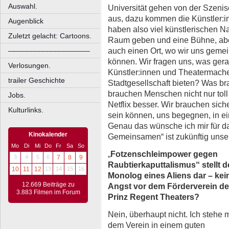
Auswahl.
Universität gehen von der Szeni
aus, dazu kommen die Künstler:in
Augenblick
haben also viel künstlerischen 
Zuletzt gelacht: Cartoons.
Raum geben und eine Bühne, aber
auch einen Ort, wo wir uns geme
––––––––––––––––––––
können. Wir fragen uns, was gera
Verlosungen.
Künstler:innen und Theatermach
trailer Geschichte
Stadtgesellschaft bieten? Was b
brauchen Menschen nicht nur toll
Jobs.
Netflix besser. Wir brauchen sic
Kulturlinks.
sein können, uns begegnen, in eine
Genau das wünsche ich mir für d
Kinokalender
Gemeinsamen“ ist zukünftig unsere
Mo
Di
Mi
Do
Fr
Sa
So
„
Fotzenschleimpower gegen
3
4
5
6
7
8
9
Raubtierkaputtalismus“ stellt 
10
11
12
13
14
15
16
Monolog eines Aliens dar – kei
12.669 Beiträge zu
Angst vor dem Förderverein d
3.883 Filmen im Forum
Prinz Regent Theaters?
Nein, überhaupt nicht. Ich stehe m
dem Verein in einem guten