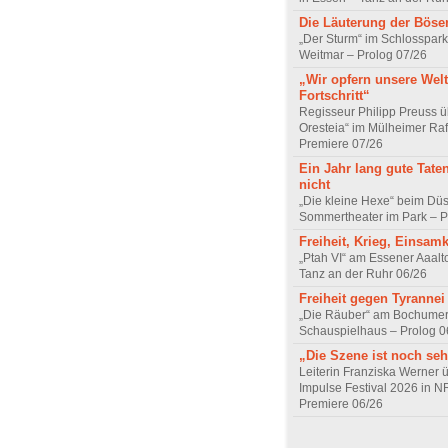
Die Läuterung der Böse
„Der Sturm“ im Schlosspa
Weitmar – Prolog 07/26
„Wir opfern unsere Welt
Fortschritt“
Regisseur Philipp Preuss ü
Oresteia“ im Mülheimer Raf
Premiere 07/26
Ein Jahr lang gute Tate
nicht
„Die kleine Hexe“ beim Düs
Sommertheater im Park – P
Freiheit, Krieg, Einsamk
„Ptah VI“ am Essener Aaalt
Tanz an der Ruhr 06/26
Freiheit gegen Tyrannei
„Die Räuber“ am Bochume
Schauspielhaus – Prolog 0
„Die Szene ist noch seh
Leiterin Franziska Werner 
Impulse Festival 2026 in 
Premiere 06/26