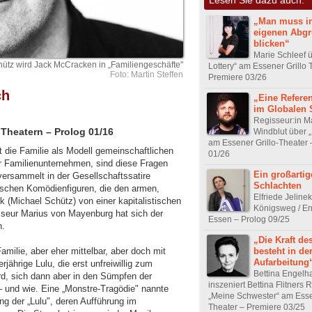
„Man muss i
eigenen Abg
blicken“
Marie Schleef 
ütz wird Jack McCracken in „Familiengeschäfte"
Lottery“ am Essener Grillo 
Foto: Martin Steffen
Premiere 03/26
ch
„Eine Referen
im Globalen
Regisseur:in M
 Theatern – Prolog 01/16
Windblut über 
am Essener Grillo-Theater 
gt die Familie als Modell gemeinschaftlichen
01/26
 Familienunternehmen, sind diese Fragen
Ein großartig
versammelt in der Gesellschaftssatire
Schlachten
tischen Komödienfiguren, die den armen,
Elfriede Jeline
k (Michael Schütz) von einer kapitalistischen
Königsweg / En
sseur Marius von Mayenburg hat sich der
Essen – Prolog 09/25
n.
„Die Kraft de
besteht in de
milie, aber eher mittelbar, aber doch mit
Aufarbeitung
jährige Lulu, die erst unfreiwillig zum
Bettina Engelh
d, sich dann aber in den Sümpfen der
inszeniert Bettina Flitners
– und wie. Eine „Monstre-Tragödie" nannte
„Meine Schwester“ am Essen
g der „Lulu", deren Aufführung im
Theater – Premiere 03/25