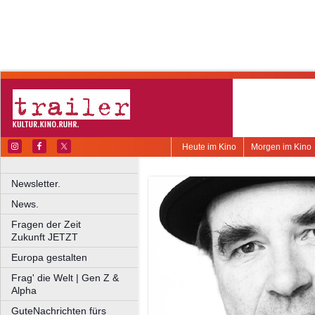
Heute im Kino
Morgen im Kino
Newsletter.
News.
Fragen der Zeit
Zukunft JETZT
Europa gestalten
Frag' die Welt | Gen Z &
Alpha
GuteNachrichten fürs