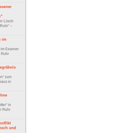
ssener
n“
er Lösch
fRuhr“ –
s im
“ im Essener
r Ruhr
Begräbnis
on“ zum
baus in
ohne
tter“ in
r Ruhr
nflikt
nsch und