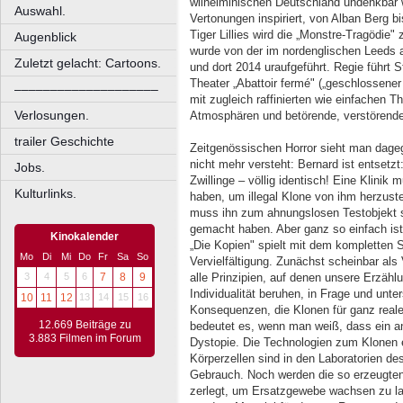
wilhelminischen Deutschland undenkbar 
Auswahl.
Vertonungen inspiriert, von Alban Berg 
Tiger Lillies wird die „Monstre-Tragödie"
Augenblick
wurde von der im nordenglischen Leeds 
Zuletzt gelacht: Cartoons.
und dort 2014 uraufgeführt. Regie führt S
Theater „Abattoir fermé" („geschlossener
––––––––––––––––––––
mit zugleich raffinierten wie einfachen T
Verlosungen.
Atmosphären und betörende, verstörende 
trailer Geschichte
Zeitgenössischen Horror sieht man dagege
nicht mehr versteht: Bernard ist entsetzt:
Jobs.
Zwillinge – völlig identisch! Eine Klinik
Kulturlinks.
haben, um illegal Klone von ihm herzuste
muss ihn zum ahnungslosen Testobjekt s
gemacht haben. Aber ganz so einfach ist 
Kinokalender
„Die Kopien" spielt mit dem kompletten 
Mo
Di
Mi
Do
Fr
Sa
So
Vervielfältigung. Zunächst scheinbar als
3
4
5
6
7
8
9
alle Prinzipien, auf denen unsere Erzä
Individualität beruhen, in Frage und unter
10
11
12
13
14
15
16
Konsequenzen, die Klonen für ganz rea
12.669 Beiträge zu
bedeutet es, wenn man weiß, dass ein and
3.883 Filmen im Forum
Dystopie. Die Technologien zum Klonen
Körperzellen sind in den Laboratorien de
Gebrauch. Noch werden die so erzeugten
zerlegt, um Ersatzgewebe wachsen zu l