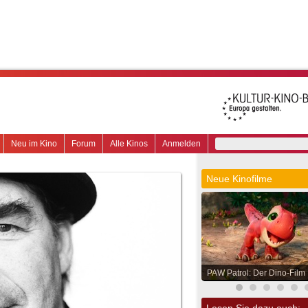
Neu im Kino
Forum
Alle Kinos
Anmelden
Neue Kinofilme
PAW Patrol: Der Dino-Film
Lesen Sie dazu auch: