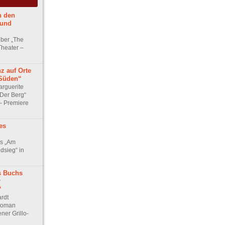
n den
rund
über „The
Theater –
z auf Orte
 Süden“
arguerite
„Der Berg“
– Premiere
es
ks „Am
dsieg“ in
s Buchs
r
“
ardt
 Roman
er Grillo-