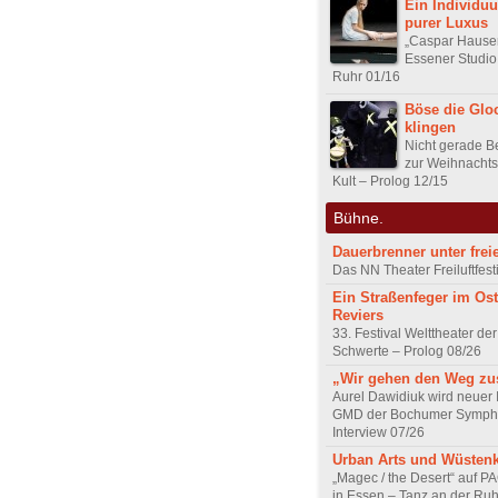
Ein Individuu
purer Luxus
„Caspar Hauser
Essener Studio
Ruhr 01/16
Böse die Glo
klingen
Nicht gerade B
zur Weihnachtsz
Kult – Prolog 12/15
Bühne.
Dauerbrenner unter fre
Das NN Theater Freiluftfest
Ein Straßenfeger im Os
Reviers
33. Festival Welttheater der
Schwerte – Prolog 08/26
„Wir gehen den Weg z
Aurel Dawidiuk wird neuer 
GMD der Bochumer Sympho
Interview 07/26
Urban Arts und Wüsten
„Magec / the Desert“ auf P
in Essen – Tanz an der Ruh