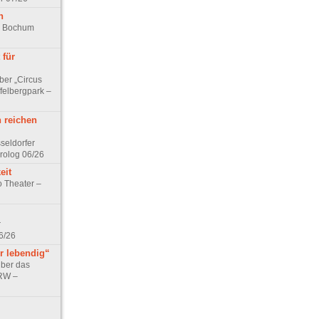
n
rk Bochum
 für
ber „Circus
felbergpark –
n reichen
seldorfer
rolog 06/26
eit
o Theater –
r
6/26
r lebendig“
über das
NRW –