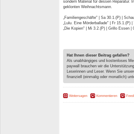
sondern Material für dessen Reparatur. 
geklonten Weihnachtsmann.
„Familiengeschäfte" | Sa 30.1.(P) | Sch
„Lulu. Eine Mörderballade" | Fr 15.1.(P)
„Die Kopien" | Mi 3.2.(P) | Grillo Essen 
Hat Ihnen dieser Beitrag gefallen?
Als unabhängiges und kostenloses M
paywall brauchen wir die Unterstützun
Leserinnen und Leser. Wenn Sie unse
finanziell (einmalig oder monatlich) unt
Weitersagen
Kommentieren
Feed