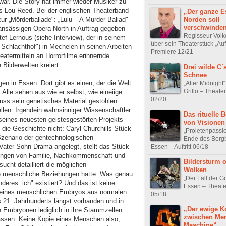
war. Die Story hat immer wieder Musiker zu
bis Lou Reed. Bei der englischen Theaterband
„Der ganze E
Norden soll
 zur „Mörderballade": „Lulu – A Murder Ballad"
verschwinde
ansässigen Opera North in Auftrag gegeben
Regisseur Volk
tef Lernous (siehe Interview), der in seinem
über sein Theaterstück „Au
 Schlachthof") in Mechelen in seinen Arbeiten
Premiere 12/21
heatermitteln an Horrorfilme erinnernde
Bilderwelten kreiert.
Drei wilde C´
Schnee
n in Essen. Dort gibt es einen, der die Welt
„After Midnight
Grillo – Theate
 Alle sehen aus wie er selbst, wie eineiige
02/20
 muss sein genetisches Material gestohlen
llen. Irgendein wahnsinniger Wissenschaftler
Das rituelle 
eines neuesten geistesgestörten Projekts
von Visionen
die Geschichte nicht: Caryl Churchills Stück
„Proletenpassi
Szenario der gentechnologischen
Ende des Berg
 Vater-Sohn-Drama angelegt, stellt das Stück
Essen – Auftritt 06/18
hlungen von Familie, Nachkommenschaft und
Bildersturm 
sucht detailliert die möglichen
Wolken
le menschliche Beziehungen hätte. Was genau
„Der Fall der Gö
eres „ich" existiert? Und das ist keine
Essen – Theate
 eines menschlichen Embryos aus normalen
05/18
s 21. Jahrhunderts längst vorhanden und in
„Der ewige Ko
 Embryonen lediglich in ihre Stammzellen
zwischen Me
assen. Keine Kopie eines Menschen also,
Maschine“