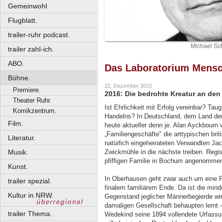
Gemeinwohl
Flugblatt.
trailer-ruhr podcast.
Michael Sch
trailer zahl-ich.
ABO.
Das Laboratorium Mens
Bühne.
22. Dezember 2015
Premiere.
2016: Die bedrohte Kreatur an den
Theater Ruhr.
Ist Ehrlichkeit mit Erfolg vereinbar? Tau
Komikzentrum.
Handelns? In Deutschland, dem Land der
Film.
heute aktueller denn je. Alan Ayckbourn 
„Familiengeschäfte" die arttypischen bri
Literatur.
natürlich eingeheirateten Verwandten Jac
Musik.
Zwickmühle in die nächste treiben. Regi
pfiffigen Familie in Bochum angenomme
Kunst.
In Oberhausen geht zwar auch um eine Fa
trailer spezial.
finalem familiärem Ende. Da ist die minder
Kultur in NRW.
Gegenstand jeglicher Männerbegierde wir
damaligen Gesellschaft behaupten lernt 
trailer Thema.
Wedekind seine 1894 vollendete Urfassun