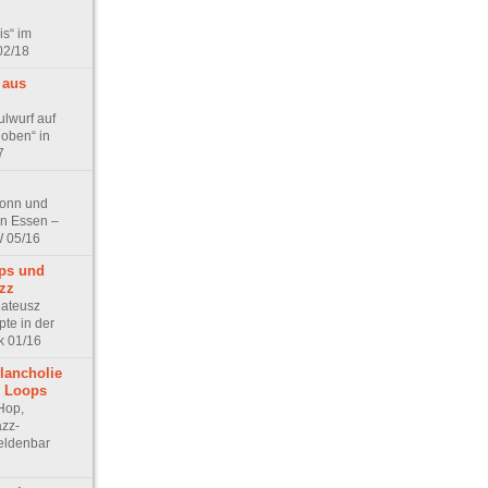
is“ im
02/18
 aus
ulwurf auf
oben“ in
7
Bonn und
in Essen –
W 05/16
ps und
azz
Mateusz
pte in der
k 01/16
lancholie
n Loops
Hop,
azz-
Heldenbar