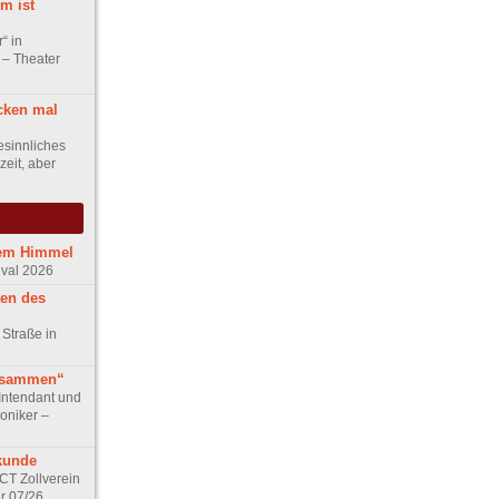
m ist
“ in
 – Theater
cken mal
esinnliches
eit, aber
iem Himmel
ival 2026
ten des
 Straße in
usammen“
Intendant und
niker –
kunde
ACT Zollverein
r 07/26