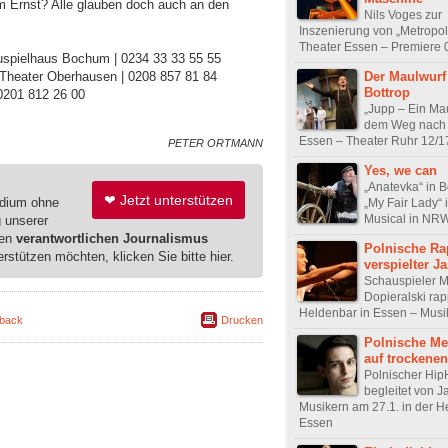
Im Ernst? Alle glauben doch auch an den
Nils Voges zur
Inszenierung von „Metropol
Theater Essen – Premiere 
auspielhaus Bochum | 0234 33 33 55 55
Der Maulwurf
 | Theater Oberhausen | 0208 857 81 84
Bottrop
| 0201 812 26 00
„Jupp – Ein Ma
dem Weg nach 
Essen – Theater Ruhr 12/1
PETER ORTMANN
Yes, we can
„Anatevka“ in 
❤ Jetzt unterstützen
edium ohne
„My Fair Lady“ 
Musical in NR
g unserer
ren
verantwortlichen Journalismus
Polnische Ra
erstützen möchten, klicken Sie bitte hier.
verspielter J
Schauspieler 
Dopieralski rap
Heldenbar in Essen – Musi
back
Drucken
Polnische Me
auf trockene
Polnischer Hip
begleitet von J
Musikern am 27.1. in der 
Essen