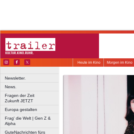
Heute im Kino
Morgen im Kino
Newsletter.
News.
Fragen der Zeit
Zukunft JETZT
Europa gestalten
Frag' die Welt | Gen Z &
Alpha
GuteNachrichten fürs