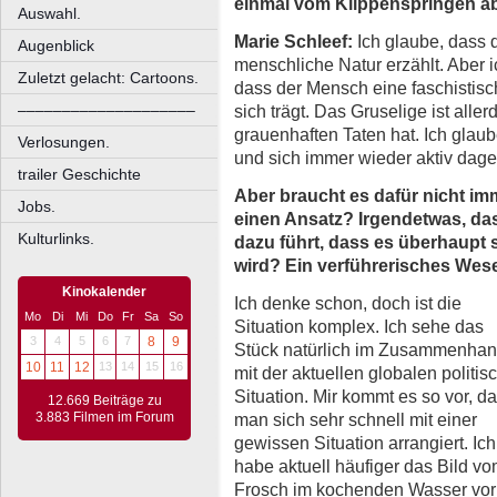
einmal vom Klippenspringen a
Auswahl.
Marie Schleef:
Ich glaube, dass d
Augenblick
menschliche Natur erzählt. Aber i
Zuletzt gelacht: Cartoons.
dass der Mensch eine faschistisc
sich trägt. Das Gruselige ist alle
––––––––––––––––––––
grauenhaften Taten hat. Ich glau
Verlosungen.
und sich immer wieder aktiv dag
trailer Geschichte
Aber braucht es dafür nicht im
Jobs.
einen Ansatz? Irgendetwas, da
Kulturlinks.
dazu führt, dass es überhaupt 
wird? Ein verführerisches Wes
Kinokalender
Ich denke schon, doch ist die
Mo
Di
Mi
Do
Fr
Sa
So
Situation komplex. Ich sehe das
3
4
5
6
7
8
9
Stück natürlich im Zusammenha
10
11
12
13
14
15
16
mit der aktuellen globalen politis
Situation. Mir kommt es so vor, d
12.669 Beiträge zu
3.883 Filmen im Forum
man sich sehr schnell mit einer
gewissen Situation arrangiert. Ich
habe aktuell häufiger das Bild v
Frosch im kochenden Wasser vor A