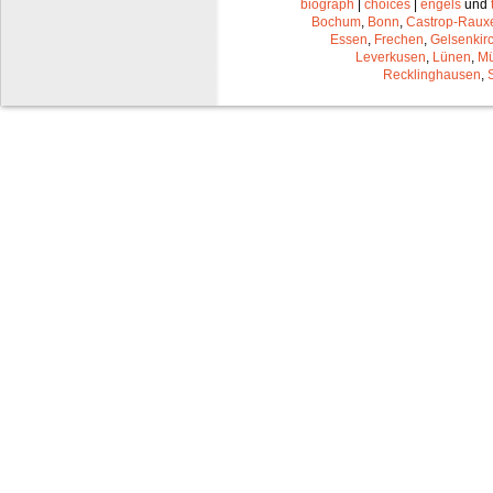
biograph
|
choices
|
engels
und
Bochum
,
Bonn
,
Castrop-Raux
Essen
,
Frechen
,
Gelsenkir
Leverkusen
,
Lünen
,
Mü
Recklinghausen
,