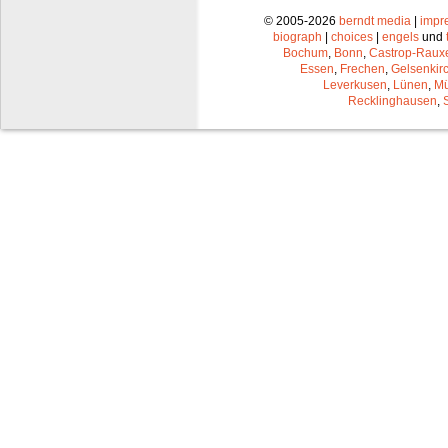
© 2005-2026
berndt media
|
impr
biograph
|
choices
|
engels
und
Bochum
,
Bonn
,
Castrop-Raux
Essen
,
Frechen
,
Gelsenkir
Leverkusen
,
Lünen
,
Mü
Recklinghausen
,