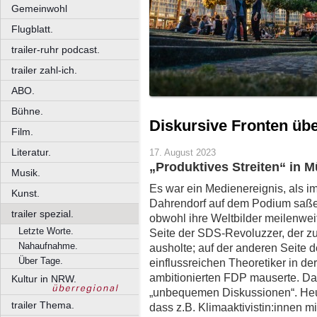
Gemeinwohl
Flugblatt.
trailer-ruhr podcast.
trailer zahl-ich.
ABO.
Bühne.
Diskursive Fronten üb
Film.
Literatur.
17. August 2023
„Produktives Streiten“ in M
Musik.
Es war ein Medienereignis, als i
Kunst.
Dahrendorf auf dem Podium saßen
trailer spezial.
obwohl ihre Weltbilder meilenwei
Letzte Worte.
Seite der SDS-Revoluzzer, der zu 
Nahaufnahme.
ausholte; auf der anderen Seite d
Über Tage.
einflussreichen Theoretiker in de
ambitionierten FDP mauserte. Da
Kultur in NRW.
„unbequemen Diskussionen“. Heut
trailer Thema.
dass z.B. Klimaaktivistin:innen m