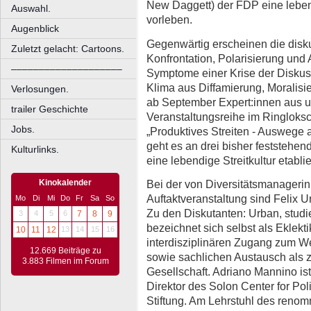
New Daggett) der FDP eine lebend
Auswahl.
vorleben.
Augenblick
Gegenwärtig erscheinen die disku
Zuletzt gelacht: Cartoons.
Konfrontation, Polarisierung un
––––––––––––––––––––
Symptome einer Krise der Diskuss
Klima aus Diffamierung, Moralisi
Verlosungen.
ab September Expert:innen aus un
trailer Geschichte
Veranstaltungsreihe im Ringloks
Jobs.
„Produktives Streiten - Auswege a
geht es an drei bisher feststehe
Kulturlinks.
eine lebendige Streitkultur etablie
Bei der von Diversitätsmanageri
Kinokalender
Auftaktveranstaltung sind Felix 
Mo
Di
Mi
Do
Fr
Sa
So
Zu den Diskutanten: Urban, studi
3
4
5
6
7
8
9
bezeichnet sich selbst als Eklekt
10
11
12
13
14
15
16
interdisziplinären Zugang zum We
12.669 Beiträge zu
sowie sachlichen Austausch als z
3.883 Filmen im Forum
Gesellschaft. Adriano Mannino is
Direktor des Solon Center for Po
Stiftung. Am Lehrstuhl des renom