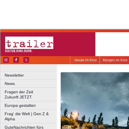
Heute im Kino
Morgen im Kino
Newsletter.
News.
Fragen der Zeit
Zukunft JETZT
Europa gestalten
Frag' die Welt | Gen Z &
Alpha
GuteNachrichten fürs