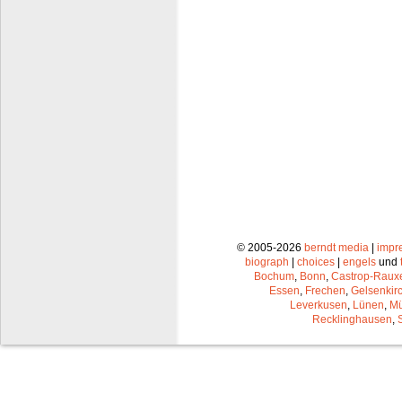
© 2005-2026
berndt media
|
impr
biograph
|
choices
|
engels
und
Bochum
,
Bonn
,
Castrop-Raux
Essen
,
Frechen
,
Gelsenkir
Leverkusen
,
Lünen
,
Mü
Recklinghausen
,