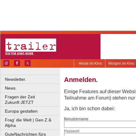
Heute im Kino
Morgen im Kino
Anmelden.
Newsletter.
News.
Einige Features auf dieser Websi
Fragen der Zeit
Teilnahme am Forum) stehen nur re
Zukunft JETZT
Ja, ich bin schon dabei:
Europa gestalten
Benutzername
Frag' die Welt | Gen Z &
Alpha
Passwort
GuteNachrichten fürs