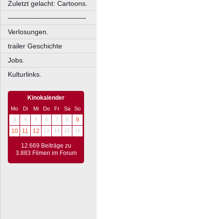
Zuletzt gelacht: Cartoons.
––––––––––––––––––––
Verlosungen.
trailer Geschichte
Jobs.
Kulturlinks.
Kinokalender
Mo
Di
Mi
Do
Fr
Sa
So
3
4
5
6
7
8
9
10
11
12
13
14
15
16
12.669 Beiträge zu
3.883 Filmen im Forum