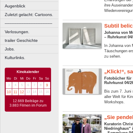
ihre Auseinande
Augenblick
Wiedervereinigu
Zuletzt gelacht: Cartoons.
––––––––––––––––––––
Subtil belic
Verlosungen.
Johanna von Mo
– Ruhrkunst 04
trailer Geschichte
In Johanna von M
Jobs.
Täuschungen ers
zu sehen.
Kulturlinks.
„Klick!“, s
Kinokalender
Fotobücher für
Mo
Di
Mi
Do
Fr
Sa
So
Ruhrkunst 04/2
3
4
5
6
7
8
9
Bis zum 7. Juni 
10
11
12
13
14
15
16
aller Welt für K
12.669 Beiträge zu
Workshops.
3.883 Filmen im Forum
„Sie pende
Kuratorin Chris
Niedringhaus“ 
– Sammlung 04