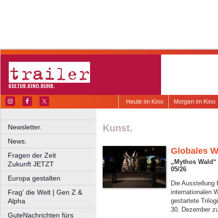
Heute im Kino
Morgen im Kino
Kunst.
Newsletter.
News.
Globales 
Fragen der Zeit
„Mythos Wald“
Zukunft JETZT
05/26
Europa gestalten
Die Ausstellung 
Frag' die Welt | Gen Z &
internationalen 
Alpha
gestartete Trilo
30. Dezember zu
GuteNachrichten fürs