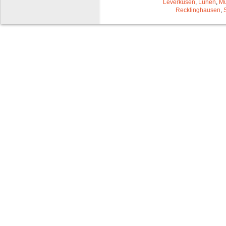
Leverkusen
,
Lünen
,
Mü
Recklinghausen
,