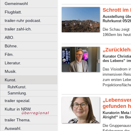
Gemeinwohl
Schrott i
Flugblatt.
Ausstellung üb
trailer-ruhr podcast.
Ruhrkunst 05/2
trailer zahl-ich.
Die Schau zeigt 
1960ern bis heut
ABO.
Bühne.
„Zurückleh
Film.
Kurator Christi
des Lebens“ im
Literatur.
Das Visiodrom i
Musik.
immersiven Reis
Kunst.
zum ersten Leben
Projektionsfläch
RuhrKunst.
Sammlung.
„Lebensver
trailer spezial.
gefunden 
Kultur in NRW.
Kuratorin Meta 
Alright!“ im 
trailer Thema.
Die Gruppenauss
Auswahl.
Erfahrungen der