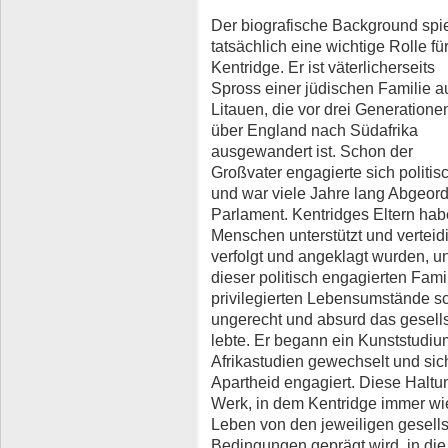
Der biografische Background spie
tatsächlich eine wichtige Rolle fü
Kentridge. Er ist väterlicherseits
Spross einer jüdischen Familie a
Litauen, die vor drei Generatione
über England nach Südafrika
ausgewandert ist. Schon der
Großvater engagierte sich politis
und war viele Jahre lang Abgeord
Parlament. Kentridges Eltern ha
Menschen unterstützt und verteid
verfolgt und angeklagt wurden, 
dieser politisch engagierten Famil
privilegierten Lebensumstände s
ungerecht und absurd das gesells
lebte. Er begann ein Kunststudium
Afrikastudien gewechselt und sich
Apartheid engagiert. Diese Haltun
Werk, in dem Kentridge immer wi
Leben von den jeweiligen gesells
Bedingungen geprägt wird, in di