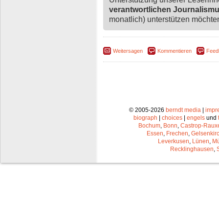
verantwortlichen Journalism
monatlich) unterstützen möchten,
Weitersagen
Kommentieren
Feed
© 2005-2026
berndt media
|
impr
biograph
|
choices
|
engels
und
Bochum
,
Bonn
,
Castrop-Raux
Essen
,
Frechen
,
Gelsenkir
Leverkusen
,
Lünen
,
Mü
Recklinghausen
,