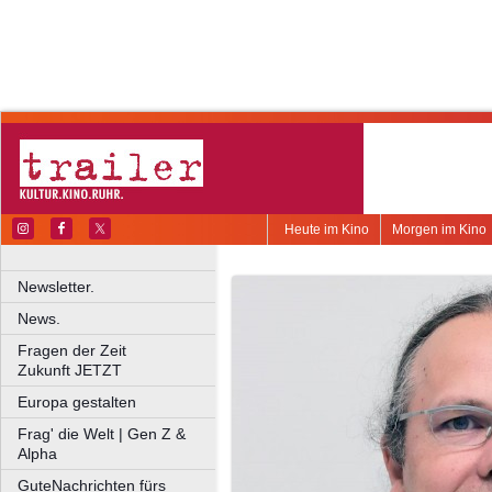
Heute im Kino
Morgen im Kino
Newsletter.
News.
Fragen der Zeit
Zukunft JETZT
Europa gestalten
Frag' die Welt | Gen Z &
Alpha
GuteNachrichten fürs