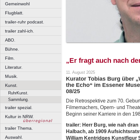
Gemeinwohl
Flugblatt.
trailer-ruhr podcast.
trailer zahl-ich.
ABO.
Bühne.
Film.
„Er fragt auch nach d
Literatur.
11. August 2025
Musik.
Kurator Tobias Burg über „W
the Echo“ im Essener Mus
Kunst.
08/25
RuhrKunst.
Sammlung.
Die Retrospektive zum 70. Geburt
Filmemachers, Opern- und Theater
trailer spezial.
Beginn seiner Karriere in den 19
Kultur in NRW.
trailer: Herr Burg, wie nah dr
trailer Thema.
Halbach, ab 1909 Aufsichtsrats
Auswahl.
William Kentridges Kunstfigur