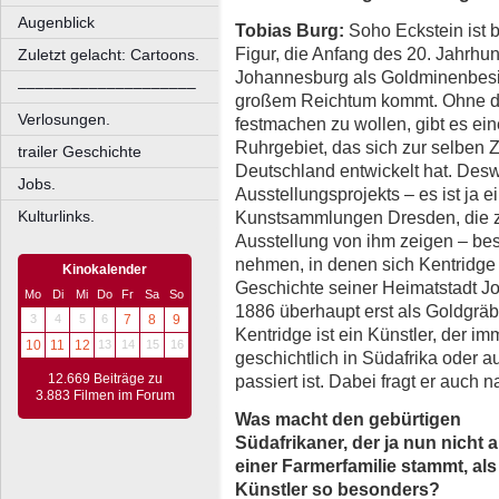
Augenblick
Tobias Burg:
Soho Eckstein ist b
Figur, die Anfang des 20. Jahrh
Zuletzt gelacht: Cartoons.
Johannesburg als Goldminenbesi
––––––––––––––––––––
großem Reichtum kommt. Ohne d
Verlosungen.
festmachen zu wollen, gibt es ein
Ruhrgebiet, das sich zur selben Z
trailer Geschichte
Deutschland entwickelt hat. Desw
Jobs.
Ausstellungsprojekts – es ist ja 
Kunstsammlungen Dresden, die zu
Kulturlinks.
Ausstellung von ihm zeigen – be
nehmen, in denen sich Kentridge
Kinokalender
Geschichte seiner Heimatstadt J
Mo
Di
Mi
Do
Fr
Sa
So
1886 überhaupt erst als Goldgrä
3
4
5
6
7
8
9
Kentridge ist ein Künstler, der i
10
11
12
13
14
15
16
geschichtlich in Südafrika oder a
passiert ist. Dabei fragt er auch
12.669 Beiträge zu
3.883 Filmen im Forum
Was macht den gebürtigen
Südafrikaner, der ja nun nicht 
einer Farmerfamilie stammt, als
Künstler so besonders?