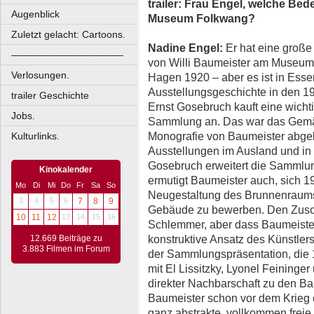
trailer: Frau Engel, welche Bed
Augenblick
Museum Folkwang?
Zuletzt gelacht: Cartoons.
Nadine Engel:
Er hat eine große
––––––––––––––––––––
von Willi Baumeister am Museum 
Verlosungen.
Hagen 1920 – aber es ist in Esse
Ausstellungsgeschichte in den 19
trailer Geschichte
Ernst Gosebruch kauft eine wichti
Jobs.
Sammlung an. Das war das Gemäl
Monografie von Baumeister abgebi
Kulturlinks.
Ausstellungen im Ausland und in 
Gosebruch erweitert die Sammlun
Kinokalender
ermutigt Baumeister auch, sich 
Mo
Di
Mi
Do
Fr
Sa
So
Neugestaltung des Brunnenraums
3
4
5
6
7
8
9
Gebäude zu bewerben. Den Zusch
10
11
12
13
14
15
16
Schlemmer, aber dass Baumeister 
konstruktive Ansatz des Künstlers
12.669 Beiträge zu
3.883 Filmen im Forum
der Sammlungspräsentation, die 1
mit El Lissitzky, Lyonel Feining
direkter Nachbarschaft zu den Bau
Baumeister schon vor dem Krieg e
ganz abstrakte, vollkommen frei