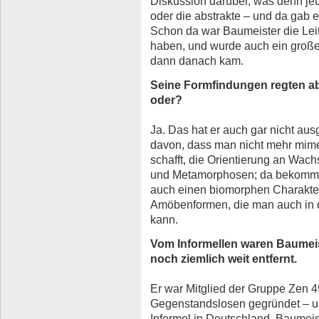
Diskussion darüber, was denn jetzt
oder die abstrakte – und da gab es
Schon da war Baumeister die Leitf
haben, und wurde auch ein großes
dann danach kam.
Seine Formfindungen regten ab
oder?
Ja. Das hat er auch gar nicht au
davon, dass man nicht mehr mimet
schafft, die Orientierung an Wa
und Metamorphosen; da bekommt 
auch einen biomorphen Charakter
Amöbenformen, die man auch in d
kann.
Vom Informellen waren Baumeis
noch ziemlich weit entfernt.
Er war Mitglied der Gruppe Zen 49
Gegenstandslosen gegründet – und
Informel in Deutschland. Baumeist