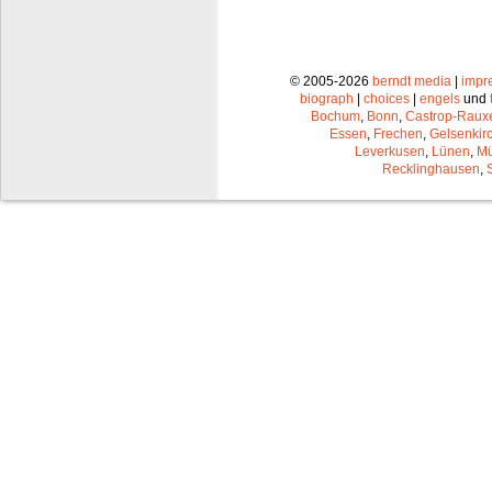
© 2005-2026
berndt media
|
impr
biograph
|
choices
|
engels
und
Bochum
,
Bonn
,
Castrop-Raux
Essen
,
Frechen
,
Gelsenkir
Leverkusen
,
Lünen
,
Mü
Recklinghausen
,