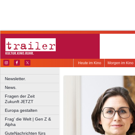
Heute im Kino
Morgen im Kino
Newsletter.
News.
Fragen der Zeit
Zukunft JETZT
Europa gestalten
Frag' die Welt | Gen Z &
Alpha
GuteNachrichten fürs