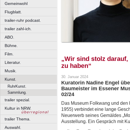
Gemeinwohl
Flugblatt.
trailer-ruhr podcast.
trailer zahl-ich.
ABO.
Bühne.
Film.
„Wir sind stolz darauf
Literatur.
zu haben“
Musik.
30. Januar 2024
Kunst.
Kuratorin Nadine Engel über
RuhrKunst.
Baumeister im Essener M
Sammlung.
02/24
trailer spezial.
Das Museum Folkwang und den Kü
Kultur in NRW.
1955) verbindet eine lange Gesc
Neuerwerb seines Gemäldes „Mont
trailer Thema.
Ausstellung. Ein Gespräch mit Ku
Auswahl.