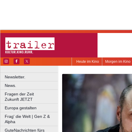
Heute im Kino
Morgen im Kino
Newsletter.
News.
Fragen der Zeit
Zukunft JETZT
Europa gestalten
Frag' die Welt | Gen Z &
Alpha
GuteNachrichten fürs