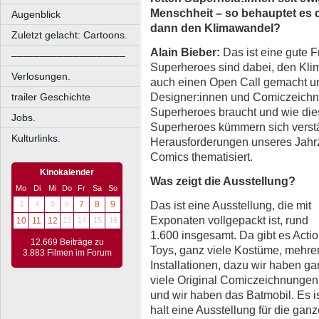
Menschheit – so behauptet es d
Augenblick
dann den Klimawandel?
Zuletzt gelacht: Cartoons.
Alain Bieber:
Das ist eine gute F
––––––––––––––––––––
Superheroes sind dabei, den Kli
Verlosungen.
auch einen Open Call gemacht u
Designer:innen und Comiczeichne
trailer Geschichte
Superheroes braucht und wie di
Jobs.
Superheroes kümmern sich verstä
Kulturlinks.
Herausforderungen unseres Jahrze
Comics thematisiert.
Kinokalender
Was zeigt die Ausstellung?
Mo
Di
Mi
Do
Fr
Sa
So
Das ist eine Ausstellung, die mit
3
4
5
6
7
8
9
Exponaten vollgepackt ist, rund
10
11
12
13
14
15
16
1.600 insgesamt. Da gibt es Acti
12.669 Beiträge zu
Toys, ganz viele Kostüme, mehre
3.883 Filmen im Forum
Installationen, dazu wir haben ga
viele Original Comiczeichnungen
und wir haben das Batmobil. Es i
halt eine Ausstellung für die gan