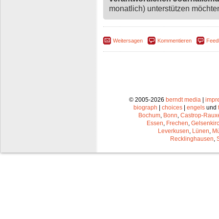
monatlich) unterstützen möchten,
Weitersagen
Kommentieren
Feed
© 2005-2026
berndt media
|
impr
biograph
|
choices
|
engels
und
Bochum
,
Bonn
,
Castrop-Raux
Essen
,
Frechen
,
Gelsenkir
Leverkusen
,
Lünen
,
Mü
Recklinghausen
,