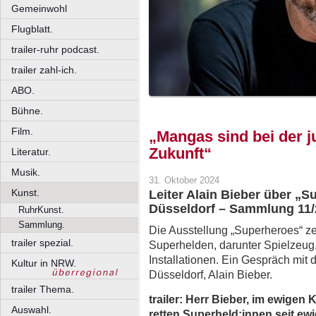
Gemeinwohl
Flugblatt.
trailer-ruhr podcast.
trailer zahl-ich.
ABO.
Bühne.
Film.
„Mangas sind bei der j
Zukunft“
Literatur.
Musik.
31. Oktober 2024
Kunst.
Leiter Alain Bieber über 
Düsseldorf – Sammlung 11/
RuhrKunst.
Sammlung.
Die Ausstellung „Superheroes“ ze
trailer spezial.
Superhelden, darunter Spielzeu
Installationen. Ein Gespräch mi
Kultur in NRW.
Düsseldorf, Alain Bieber.
trailer Thema.
trailer: Herr Bieber, im ewige
Auswahl.
retten Superheld:innen seit ew