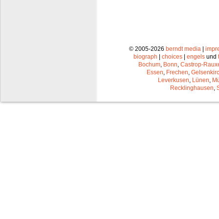
© 2005-2026
berndt media
|
impr
biograph
|
choices
|
engels
und
Bochum
,
Bonn
,
Castrop-Raux
Essen
,
Frechen
,
Gelsenkir
Leverkusen
,
Lünen
,
Mü
Recklinghausen
,