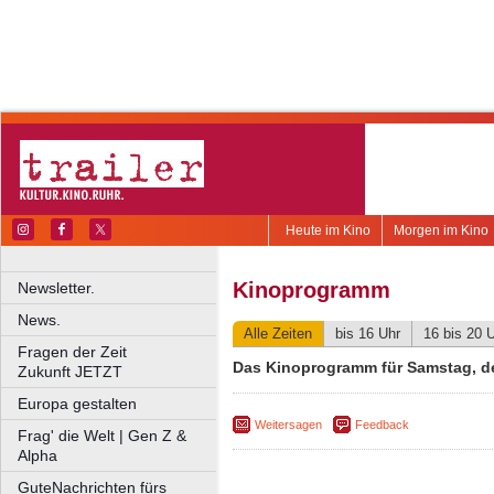
Heute im Kino
Morgen im Kino
Kinoprogramm
Newsletter.
News.
Alle Zeiten
bis 16 Uhr
16 bis 20 
Fragen der Zeit
Das Kinoprogramm für Samstag, d
Zukunft JETZT
Europa gestalten
Weitersagen
Feedback
Frag' die Welt | Gen Z &
Alpha
GuteNachrichten fürs