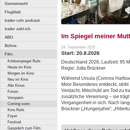
Gemeinwohl
Flugblatt.
trailer-ruhr podcast.
trailer zahl-ich.
Im Spiegel meiner Mut
ABO.
Bühne.
24. September 2025
Start: 20.8.2026
Film.
Kritikerspiegel Ruhr.
Deutschland 2026, Laufzeit: 95 M
Heute im Kino
Regie: Jutta Brückner
Morgen im Kino
Während Ursula (Corinna Harfou
Neu im Kino
Moor Besonderes entdeckt, stirbt i
Alle Kinos.
Verdacht, Mitschuld am Tod zu trag
Forum.
zusätzliche Verwirrung – sie trä
Vorspann.
Vergangenheit in sich. Nach lan
Coming soon.
Brückner („Hungerjahre“, „Hitlerka
Kino.Ruhr.
Foyer.
Festival.
Gespräch zum Film.