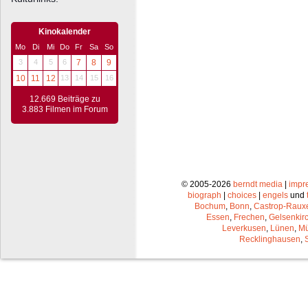
Kinokalender
Mo
Di
Mi
Do
Fr
Sa
So
3
4
5
6
7
8
9
10
11
12
13
14
15
16
12.669 Beiträge zu
3.883 Filmen im Forum
© 2005-2026
berndt media
|
impr
biograph
|
choices
|
engels
und
Bochum
,
Bonn
,
Castrop-Raux
Essen
,
Frechen
,
Gelsenkir
Leverkusen
,
Lünen
,
Mü
Recklinghausen
,