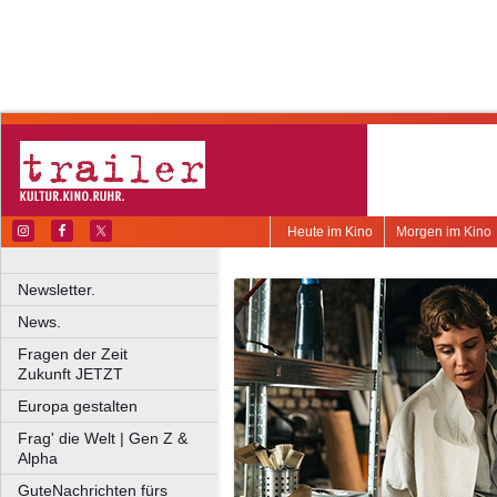
Heute im Kino
Morgen im Kino
Newsletter.
News.
Fragen der Zeit
Zukunft JETZT
Europa gestalten
Frag' die Welt | Gen Z &
Alpha
GuteNachrichten fürs