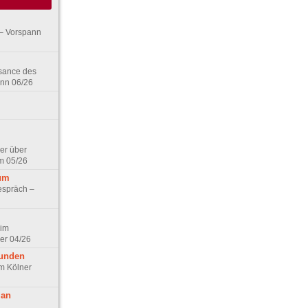
– Vorspann
ssance des
ann 06/26
er über
m 05/26
aum
espräch –
 im
er 04/26
eunden
im Kölner
 an