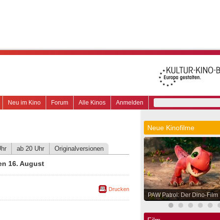
Neu im Kino
Forum
Alle Kinos
Anmelden
Neue Kinofilme
Uhr
ab 20 Uhr
Originalversionen
en 16. August
Drucken
PAW Patrol: Der Dino-Film
Film.