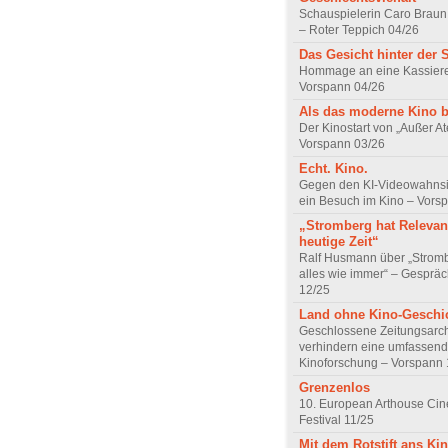
Schauspielerin Caro Braun
– Roter Teppich 04/26
Das Gesicht hinter der 
Hommage an eine Kassiere
Vorspann 04/26
Als das moderne Kino 
Der Kinostart von „Außer A
Vorspann 03/26
Echt. Kino.
Gegen den KI-Videowahnsin
ein Besuch im Kino – Vors
„Stromberg hat Relevanz
heutige Zeit“
Ralf Husmann über „Strom
alles wie immer“ – Gesprä
12/25
Land ohne Kino-Geschi
Geschlossene Zeitungsarc
verhindern eine umfassend
Kinoforschung – Vorspann 
Grenzenlos
10. European Arthouse Ci
Festival 11/25
Mit dem Rotstift ans Ki