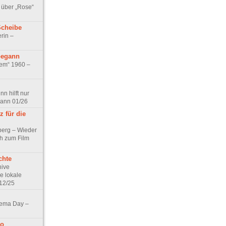
 über „Rose“
Scheibe
rin –
begann
tem“ 1960 –
n hilft nur
pann 01/26
 für die
berg – Wieder
ch zum Film
chte
hive
e lokale
12/25
nema Day –
no