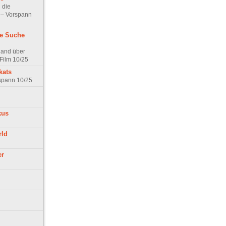
 die
t – Vorspann
ne Suche
land über
Film 10/25
kats
rspann 10/25
kus
rld
er