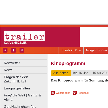
Heute im Kino
Morgen im Kino
Kinoprogramm
Newsletter.
News.
Alle Zeiten
bis 16 Uhr
16 bis 20 
Fragen der Zeit
Das Kinoprogramm für Sonntag, d
Zukunft JETZT
Europa gestalten
Weitersagen
Feedback
Frag' die Welt | Gen Z &
Alpha
GuteNachrichten fürs