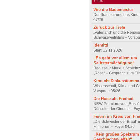
Wie die Bademeister
Der Sommer und das Kino 
07/26
Zurück zur Tiefe
„Vaterland“ und die Renai
Schwarzweißfilms – Vorsp
Identitti
Start: 12.11.2026
„Es geht vor allem um
Selbstermächtigung“
Regisseur Markus Schleinz
„Rose“ – Gespräch zum Fil
Kino als Diskussionsr
Wissenschaft, Klima und G
Vorspann 05/26
Die Hose als Freiheit
NRW-Premiere von „Rose“
Düsseldorfer Cinema – Foy
Feiern im Kreis von Fr
„Die Schwester der Braut“ 
Filmforum – Foyer 04/26
„Kein großes Spektrum
Geschlechtsvielfalt“