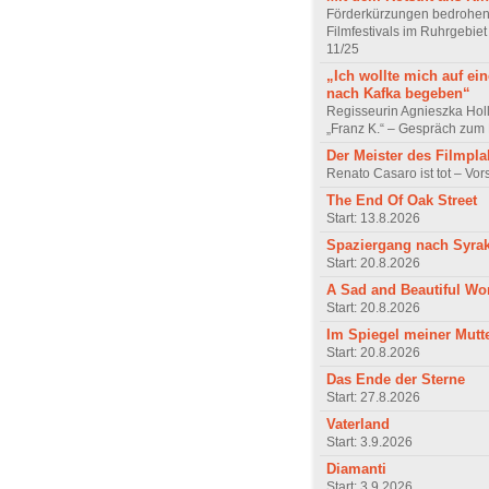
Förderkürzungen bedrohen
Filmfestivals im Ruhrgebie
11/25
„Ich wollte mich auf ei
nach Kafka begeben“
Regisseurin Agnieszka Hol
„Franz K.“ – Gespräch zum 
Der Meister des Filmpla
Renato Casaro ist tot – Vo
The End Of Oak Street
Start: 13.8.2026
Spaziergang nach Syra
Start: 20.8.2026
A Sad and Beautiful Wo
Start: 20.8.2026
Im Spiegel meiner Mutt
Start: 20.8.2026
Das Ende der Sterne
Start: 27.8.2026
Vaterland
Start: 3.9.2026
Diamanti
Start: 3.9.2026