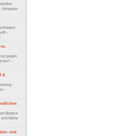
dächtnis
 – Vorspann
uchslabor
unft –
5
vs.
nos gegen
ut tun? –
d &
reaming-
en –
iedlichen
ten Biopics
 und Maria
den- und