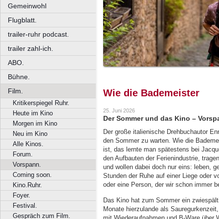
Gemeinwohl
Flugblatt.
trailer-ruhr podcast.
trailer zahl-ich.
ABO.
Bühne.
Film.
Wie die Bademeister
Kritikerspiegel Ruhr.
25. Juni 2026
Heute im Kino
Der Sommer und das Kino – Vorsp
Morgen im Kino
Der große italienische Drehbuchautor Enn
Neu im Kino
den Sommer zu warten. Wie die Bademei
Alle Kinos.
ist, das lernte man spätestens bei Jacque
Forum.
den Aufbauten der Ferienindustrie, trag
Vorspann.
und wollen dabei doch nur eins: leben, ge
Coming soon.
Stunden der Ruhe auf einer Liege oder v
oder eine Person, der wir schon immer b
Kino.Ruhr.
Foyer.
Das Kino hat zum Sommer ein zwiespältig
Festival.
Monate hierzulande als Sauregurkenzeit, 
Gespräch zum Film.
mit Wiederaufnahmen und B-Ware über Wa