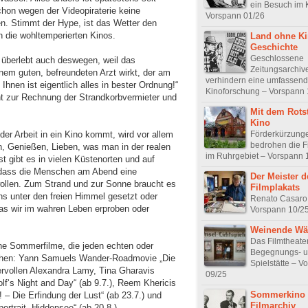
ein Besuch im 
chon wegen der Videopiraterie keine
Vorspann 01/26
. Stimmt der Hype, ist das Wetter den
in die wohltemperierten Kinos.
Land ohne Ki
Geschichte
Geschlossene
o überlebt auch deswegen, weil das
Zeitungsarchiv
em guten, befreundeten Arzt wirkt, der am
verhindern eine umfassend
hnen ist eigentlich alles in bester Ordnung!“
Kinoforschung – Vorspann 
t zur Rechnung der Strandkorbvermieter und
Mit dem Rotst
Kino
er Arbeit in ein Kino kommt, wird vor allem
Förderkürzung
bedrohen die Fi
, Genießen, Lieben, was man in der realen
im Ruhrgebiet – Vorspann 
 gibt es in vielen Küstenorten und auf
, dass die Menschen am Abend eine
Der Meister d
ollen. Zum Strand und zur Sonne braucht es
Filmplakats
uns unter den freien Himmel gesetzt oder
Renato Casaro i
as wir im wahren Leben erproben oder
Vorspann 10/2
Weinende W
Das Filmtheater
öne Sommerfilme, die jeden echten oder
Begegnungs- 
machen: Yann Samuels Wander-Roadmovie „Die
Spielstätte – V
ervollen Alexandra Lamy, Tina Gharavis
09/25
lf‘s Night and Day“ (ab 9.7.), Reem Khericis
Sommerkino 
– Die Erfindung der Lust“ (ab 23.7.) und
Filmarchiv
ortrait „Hiddensee“ (ab 20.8.).