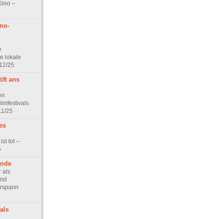
Kino –
no-
e
e lokale
12/25
ift ans
en
lmfestivals
11/25
es
st tot –
5
ände
 als
und
orspann
als