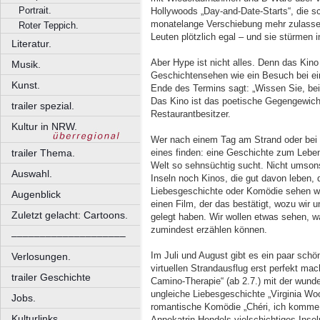
Portrait.
Hollywoods „Day-and-Date-Starts“, die s
monatelange Verschiebung mehr zulassen
Roter Teppich.
Leuten plötzlich egal – und sie stürmen 
Literatur.
Aber Hype ist nicht alles. Denn das Kin
Musik.
Geschichtensehen wie ein Besuch bei ein
Kunst.
Ende des Termins sagt: „Wissen Sie, bei I
Das Kino ist das poetische Gegengewich
trailer spezial.
Restaurantbesitzer.
Kultur in NRW.
Wer nach einem Tag am Strand oder bei d
eines finden: eine Geschichte zum Leben
trailer Thema.
Welt so sehnsüchtig sucht. Nicht umsonst
Auswahl.
Inseln noch Kinos, die gut davon leben
Liebesgeschichte oder Komödie sehen w
Augenblick
einen Film, der das bestätigt, wozu wir 
Zuletzt gelacht: Cartoons.
gelegt haben. Wir wollen etwas sehen, w
zumindest erzählen können.
––––––––––––––––––––
Im Juli und August gibt es ein paar sch
Verlosungen.
virtuellen Strandausflug erst perfekt 
trailer Geschichte
Camino-Therapie“ (ab 2.7.) mit der wund
ungleiche Liebesgeschichte „Virginia Woo
Jobs.
romantische Komödie „Chéri, ich komme! 
Kulturlinks.
Annekatrin Hendels vielschichtiges Inselp