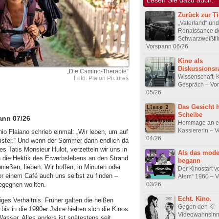
Zurück zur Ti
„Vaterland“ und
Renaissance d
Schwarzweißfil
Vorspann 06/26
Kino als
Diskussions
„Die Camino-Therapie“
Wissenschaft, 
Foto: Plaion Pictures
Gespräch – Vo
05/26
Das Gesicht h
Scheibe
ann 07/26
Hommage an e
Kassiererin – 
io Flaiano schrieb einmal: „Wir leben, um auf
04/26
ster.“ Und wenn der Sommer dann endlich da
s Tatis Monsieur Hulot, verzetteln wir uns in
Als das mode
en die Hektik des Erwerbslebens an den Strand
begann
nießen, lieben. Wir hoffen, in Minuten oder
Der Kinostart v
or einem Café auch uns selbst zu finden –
Atem“ 1960 – 
03/26
egegnen wollten.
Echt. Kino.
es Verhältnis. Früher galten die heißen
Gegen den KI-
bis in die 1990er Jahre hielten sich die Kinos
Videowahnsinn h
sser. Alles anders ist spätestens seit