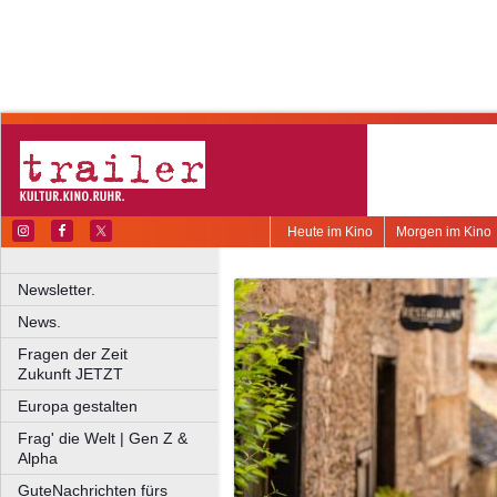
Heute im Kino
Morgen im Kino
Newsletter.
News.
Fragen der Zeit
Zukunft JETZT
Europa gestalten
Frag' die Welt | Gen Z &
Alpha
GuteNachrichten fürs