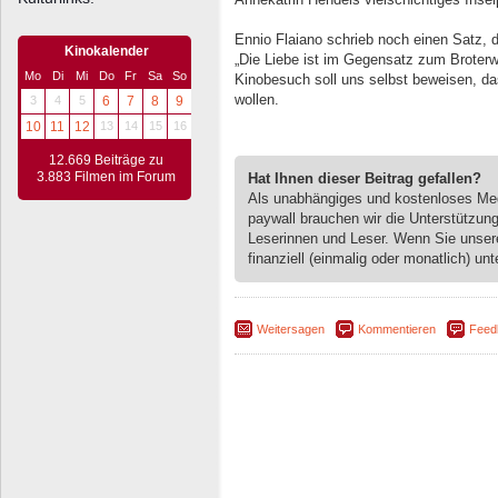
Ennio Flaiano schrieb noch einen Satz,
Kinokalender
„Die Liebe ist im Gegensatz zum Brote
Mo
Di
Mi
Do
Fr
Sa
So
Kinobesuch soll uns selbst beweisen, d
wollen.
3
4
5
6
7
8
9
10
11
12
13
14
15
16
12.669 Beiträge zu
3.883 Filmen im Forum
Hat Ihnen dieser Beitrag gefallen?
Als unabhängiges und kostenloses M
paywall brauchen wir die Unterstützun
Leserinnen und Leser. Wenn Sie unse
finanziell (einmalig oder monatlich) unt
Weitersagen
Kommentieren
Feed