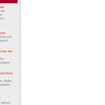
efe
 die
es
ms –
raum
Klima und
rspann
inter der
ine
Vorspann
rne Kino
on „Außer
Vorspann
ilft nur