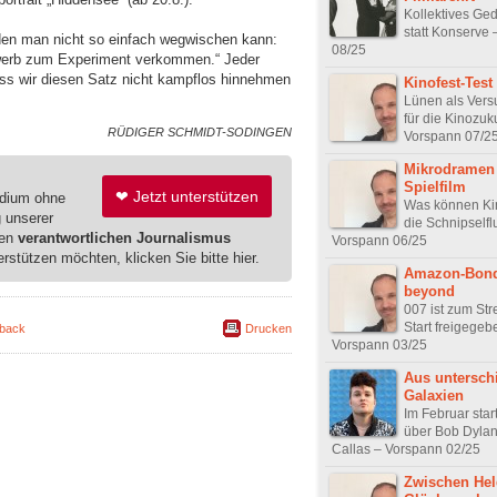
Kollektives Ge
statt Konserve
 den man nicht so einfach wegwischen kann:
08/25
rwerb zum Experiment verkommen.“ Jeder
ass wir diesen Satz nicht kampflos hinnehmen
Kinofest-Test
Lünen als Vers
für die Kinozuk
RÜDIGER SCHMIDT-SODINGEN
Vorspann 07/2
Mikrodramen 
Spielfilm
❤ Jetzt unterstützen
edium ohne
Was können Ki
g unserer
die Schnipselfl
ren
verantwortlichen Journalismus
Vorspann 06/25
erstützen möchten, klicken Sie bitte hier.
Amazon-Bon
beyond
007 ist zum St
Start freigegeb
back
Drucken
Vorspann 03/25
Aus untersch
Galaxien
Im Februar star
über Bob Dylan
Callas – Vorspann 02/25
Zwischen Hel