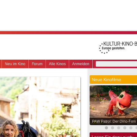
Neu im Kino
Forum
Alle Kinos
Anmelden
Neue Kinofilme
PAW Patrol: Der Dino-Film
Lesen Sie dazu auch: