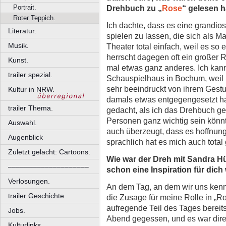
Drehbuch zu „
Rose
“ gelesen 
Portrait.
Roter Teppich.
Ich dachte, dass es eine grandios
Literatur.
spielen zu lassen, die sich als M
Musik.
Theater total einfach, weil es so 
herrscht dagegen oft ein großer 
Kunst.
mal etwas ganz anderes. Ich kan
trailer spezial.
Schauspielhaus in Bochum, weil 
sehr beeindruckt von ihrem Gest
Kultur in NRW.
damals etwas entgegengesetzt hat
trailer Thema.
gedacht, als ich das Drehbuch ge
Personen ganz wichtig sein könnt
Auswahl.
auch überzeugt, dass es hoffnun
Augenblick
sprachlich hat es mich auch total 
Zuletzt gelacht: Cartoons.
Wie war der Dreh mit Sandra Hü
––––––––––––––––––––
schon eine Inspiration für dich
Verlosungen.
An dem Tag, an dem wir uns kenn
trailer Geschichte
die Zusage für meine Rolle in „
aufregende Teil des Tages berei
Jobs.
Abend gegessen, und es war dir
Kulturlinks.