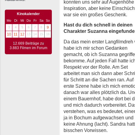
konnten uns sehr auf Augenhöhe
Inspiration, aber keine Einschüch
Kinokalender
war sie ein großes Geschenk.
Mo
Di
Mi
Do
Fr
Sa
So
Hast du dich schnell in deinen
3
4
5
6
7
8
9
Charakter Suzanna eingefund
10
11
12
13
14
15
16
Da das mein erster Langfilmdreh 
12.669 Beiträge zu
habe ich mir schon Gedanken
3.883 Filmen im Forum
gemacht, ob ich Suzanna gegriff
bekomme. Auf jeden Fall hatte ic
Respekt vor der Rolle. Am Set
arbeitet man sich dann aber Schri
für Schritt an die Sachen ran. Auf
erste Szene habe ich mich emotion
danach war alles plötzlich da. U
einem Bauernhof, habe dort bei d
und mich dadurch vorbereitet. Das
verstehen, was es bedeutet, einen
ja in Bochum aufgewachsen und 
keine Ahnung (lacht). Sandra hat
bisschen Vorwissen.