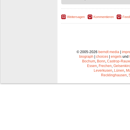
Weitersagen
Kommentieren
Feed
© 2005-2026
berndt media
|
impr
biograph
|
choices
|
engels
und
Bochum
,
Bonn
,
Castrop-Raux
Essen
,
Frechen
,
Gelsenkir
Leverkusen
,
Lünen
,
Mü
Recklinghausen
,