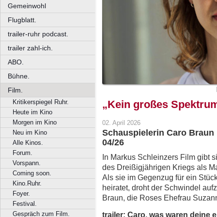
Gemeinwohl
Flugblatt.
trailer-ruhr podcast.
trailer zahl-ich.
ABO.
Bühne.
Film.
Kritikerspiegel Ruhr.
„Kein großes Spektrum
Heute im Kino
Morgen im Kino
02. April 2026
Schauspielerin Caro Braun 
Neu im Kino
04/26
Alle Kinos.
Forum.
In Markus Schleinzers Film gibt 
Vorspann.
des Dreißigjährigen Kriegs als M
Coming soon.
Als sie im Gegenzug für ein Stüc
Kino.Ruhr.
heiratet, droht der Schwindel auf
Foyer.
Braun, die Roses Ehefrau Suzann
Festival.
trailer: Caro, was waren deine 
Gespräch zum Film.