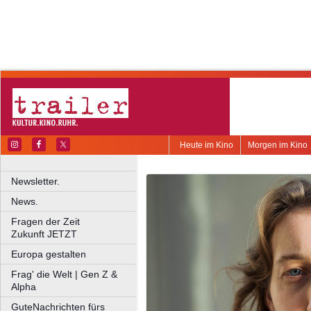
Heute im Kino
Morgen im Kino
Newsletter.
News.
Fragen der Zeit
Zukunft JETZT
Europa gestalten
Frag' die Welt | Gen Z &
Alpha
GuteNachrichten fürs