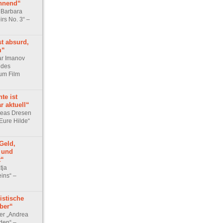
nnend“
 Barbara
irs No. 3“ –
t absurd,
m“
ar Imanov
 des
um Film
te ist
r aktuell“
reas Dresen
 Eure Hilde“
Geld,
t und
t“
tja
ins“ –
istische
ber“
er „Andrea
iden“ –