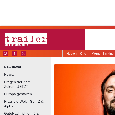
Heute im Kino
Morgen im Kino
Newsletter.
News.
Fragen der Zeit
Zukunft JETZT
Europa gestalten
Frag' die Welt | Gen Z &
Alpha
GuteNachrichten fürs