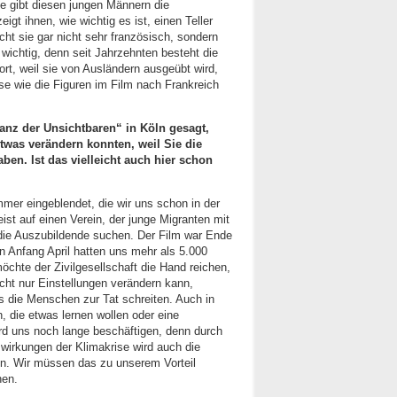
ie gibt diesen jungen Männern die
igt ihnen, wie wichtig es ist, einen Teller
t sie gar nicht sehr französisch, sondern
s wichtig, denn seit Jahrzehnten besteht die
ort, weil sie von Ausländern ausgeübt wird,
se wie die Figuren im Film nach Frankreich
anz der Unsichtbaren“ in Köln gesagt,
etwas verändern konnten, weil Sie die
n. Ist das vielleicht auch hier schon
er eingeblendet, die wir uns schon in der
st auf einen Verein, der junge Migranten mit
, die Auszubildende suchen. Der Film war Ende
n Anfang April hatten uns mehr als 5.000
öchte der Zivilgesellschaft die Hand reichen,
cht nur Einstellungen verändern kann,
 die Menschen zur Tat schreiten. Auch in
 die etwas lernen wollen oder eine
rd uns noch lange beschäftigen, denn durch
uswirkungen der Klimakrise wird auch die
n. Wir müssen das zu unserem Vorteil
hen.