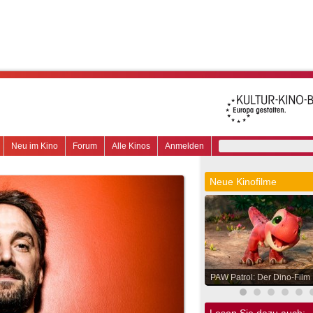
Neu im Kino
Forum
Alle Kinos
Anmelden
Neue Kinofilme
PAW Patrol: Der Dino-Film
Lesen Sie dazu auch: