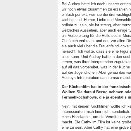
Bei Audrey hatte ich nach unserer erste
wir noch etwas zusammen zu erzählen ha
einfach perfekt, weil sie die drei wichtig
wichtig sind: Humor, Liebe und Menschlic
ordinär zu sein, sie ist streng, aber trot
weibliches Aussehen, aber auch einige t
als Vorbereitung für die Rolle sechs Mon
Chefkoch verbracht und dort vor allen Din
sie auch viel über die Frauenfeindlichkei
herrscht. Ich wollte, dass sie eine Figur sp
alles kann. Und Audrey hatte in den sech
lernen, was ihrer Interpretation zuguteka
auf all das vorbereitet, was in der Küche
auf die Jugendlichen. Aber genau das war
Audreys Interpretation dann umso realist
Der Küchenfilm hat in der französisch
Wollten Sie darauf Bezug nehmen oder
Fernsehkochshows, die ja ebenfalls
Nein, mit diesen Kochfilmen wollte ich ke
interessierten mich hier nicht sonderlich
eines Handwerks, um die Vermittlung vo
macht. Die Cathy im Film ist keine große
eine zu sein. Aber Cathy hat eine große 