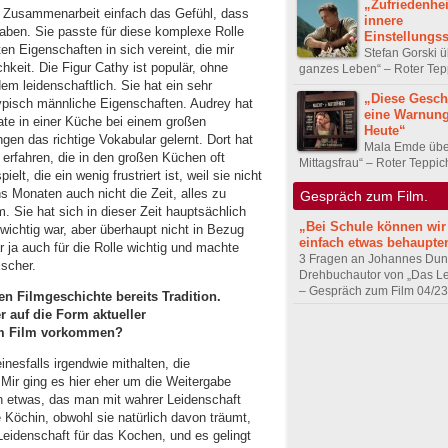
„Zufriedenheit
n Zusammenarbeit einfach das Gefühl, dass
innere
ben. Sie passte für diese komplexe Rolle
Einstellungs
sten Eigenschaften in sich vereint, die mir
Stefan Gorski ü
hkeit. Die Figur Cathy ist populär, ohne
ganzes Leben“ – Roter Tep
zdem leidenschaftlich. Sie hat ein sehr
„Diese Geschi
ypisch männliche Eigenschaften. Audrey hat
eine Warnung
ate in einer Küche bei einem großen
Heute“
gen das richtige Vokabular gelernt. Dort hat
Mala Emde übe
t erfahren, die in den großen Küchen oft
Mittagsfrau“ – Roter Teppic
ielt, die ein wenig frustriert ist, weil sie nicht
s Monaten auch nicht die Zeit, alles zu
Gespräch zum Film.
m. Sie hat sich in dieser Zeit hauptsächlich
„Bei Schule können wir
 wichtig war, aber überhaupt nicht in Bezug
einfach etwas behaupte
 ja auch für die Rolle wichtig und machte
3 Fragen an Johannes Dun
ischer.
Drehbuchautor von „Das L
– Gespräch zum Film 04/23
en Filmgeschichte bereits Tradition.
 auf die Form aktueller
 im Film vorkommen?
inesfalls irgendwie mithalten, die
. Mir ging es hier eher um die Weitergabe
n etwas, das man mit wahrer Leidenschaft
 Köchin, obwohl sie natürlich davon träumt,
Leidenschaft für das Kochen, und es gelingt