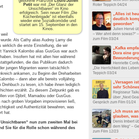
geborene Franzose
Louis-Julien
Petit
war mit „Der Glanz der
Roter Teppich 04/24
rt
Unsichtbaren“ im Kino
,
erfolgreich. Sein neuer Film „Die
„Alles ist heu
Küchenbrigade“ ist ebenfalls
deutlich komp
wieder eine Sozialkomödie und
geworden“
startet am 15. September in den
Kinos.
Julien Hervé üb
– Wer ahnt denn sowas?“ 
 weil
zum Film 03/24
wurde. Als Cathy alias Audrey Lamy die
 wirklich die erste Einstellung, die wir
„Kafka empfa
it Yannick Kalombo alias GusGus war auch
Dora eine gr
 haben. Insofern hat mit allen hier während
Bewunderun
 stattgefunden, die das Publikum dadurch
Henriette Confu
 der jungen Migranten waren tatsächlich
„Die Herrlichkeit des Leben
Teppich 03/24
rankreich ankamen, zu Beginn der Dreharbeiten
lombo – dann aber alle bereits volljährig.
„Versagen ist
Drehbuch zu lesen, ich habe ihnen lediglich
sehr Schöne
ichten erzählt. Zu diesem Zeitpunkt gab es
Regisseur Taika
ollen von Djibril, Mamadou oder GusGus.
über „Next Goa
 nach groben Vorgaben improvisieren ließ,
Gespräch zum Film 01/24
richtigkeit und Authentizität bewahren, was
„Ich muss an
t hat.
glauben, was 
Denis Imbert üb
 Unsichtbaren“ nun zum zweiten Mal bei
dem Weg“ – Ge
d Sie für die Rolle schon während des
zum Film 12/23