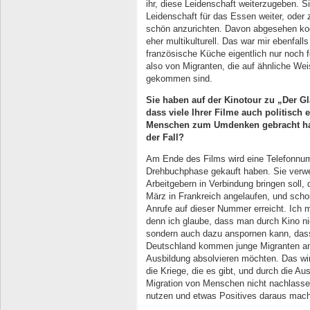
ihr, diese Leidenschaft weiterzugeben. S
Leidenschaft für das Essen weiter, oder ze
schön anzurichten. Davon abgesehen koch
eher multikulturell. Das war mir ebenfall
französische Küche eigentlich nur noch f
also von Migranten, die auf ähnliche Wei
gekommen sind.
Sie haben auf der Kinotour zu „Der Gl
dass viele Ihrer Filme auch politisch 
Menschen zum Umdenken gebracht habe
der Fall?
Am Ende des Films wird eine Telefonnumm
Drehbuchphase gekauft haben. Sie verwei
Arbeitgebern in Verbindung bringen soll
März in Frankreich angelaufen, und scho
Anrufe auf dieser Nummer erreicht. Ich m
denn ich glaube, dass man durch Kino ni
sondern auch dazu anspornen kann, dass
Deutschland kommen junge Migranten an,
Ausbildung absolvieren möchten. Das wi
die Kriege, die es gibt, und durch die A
Migration von Menschen nicht nachlasse
nutzen und etwas Positives daraus mac