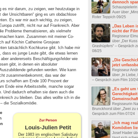
dennoch spa
Schauspielerin
ng es mir darum, zu zeigen, wer heutzutage in
Auer über „Miro
z der Unsichtbaren“ ging es um obdachlose
Roter Teppich 09/25
ten. Es war mir auch wichtig, zu zeigen,
uropa zutrifft, nicht nur auf Frankreich. Aber
„Das Leben is
nicht der Fil
die Probleme thematisieren, als vielmehr
Regisseur Elm
r machen kann. Zusammen mit meiner Co-
über „Der Kuss
ch auf Köchin Catherine Grosjean
Grashüpfers“ – Gespräch z
en tatsächlich Kochkurse gibt. Ich habe mir
08/25
, dass es junge Leute gibt, die etwas lernen
 aber andererseits Beschäftigungsfelder wie
„Die Geschich
sen gibt, in denen ein absoluter
jetzt unfassba
 Auszubildende gefunden werden. Wie kann
Regisseur And
über „In Liebe,
nicht zusammenbekommt, das war der
– Gespräch zum Film 10/24
urs schaffen am Ende 100 Prozent der
 am Ende eine Arbeitsstelle, manche sogar
„Es geht um 
. Und dadurch erhalten sie dann auch die
Gerechtigkei
nkreich zu bleiben. Das alles wollte ich in die
Gemeinschaf
 – die Sozialkomödie.
Regisseurin Na
Brunckhorst über „Zwei zu e
re
Gespräch zum Film 07/24
h
Zur Person
„Ich mag real
en
Louis-Julien Petit
Komödien lie
Josef Hader üb
Der 1983 im englischen Salisbury
lässt sich sche