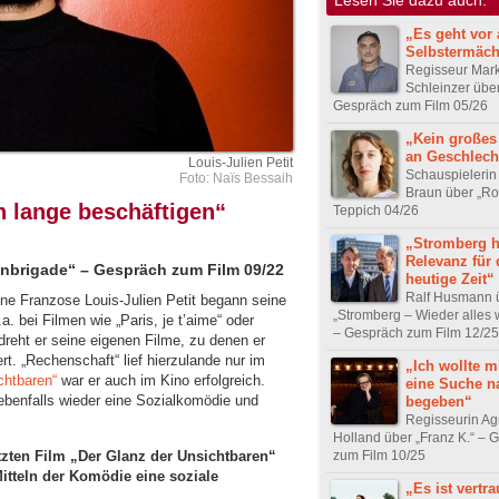
„Es geht vor
Selbstermäch
Regisseur Mar
Schleinzer übe
Gespräch zum Film 05/26
„Kein großes
an Geschlecht
Louis-Julien Petit
Schauspielerin
Foto: Naïs Bessaih
Braun über „Ro
h lange beschäftigen“
Teppich 04/26
„Stromberg h
Relevanz für 
enbrigade“ – Gespräch zum Film 09/22
heutige Zeit“
Ralf Husmann 
ne Franzose Louis-Julien Petit begann seine
„Stromberg – Wieder alles 
a. bei Filmen wie „Paris, je t’aime“ oder
– Gespräch zum Film 12/25
 dreht er seine eigenen Filme, zu denen er
t. „Rechenschaft“ lief hierzulande nur im
„Ich wollte m
chtbaren“
war er auch im Kino erfolgreich.
eine Suche n
ebenfalls wieder eine Sozialkomödie und
begeben“
Regisseurin Ag
Holland über „Franz K.“ – 
letzten Film „Der Glanz der Unsichtbaren“
zum Film 10/25
Mitteln der Komödie eine soziale
„Es ist vertra