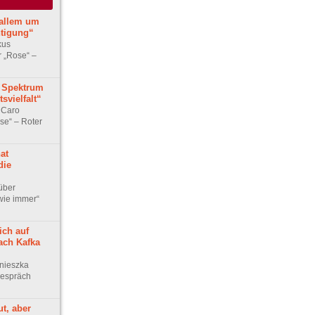
 allem um
tigung“
kus
r „Rose“ –
 Spektrum
svielfalt“
 Caro
se“ – Roter
at
die
über
wie immer“
ich auf
ach Kafka
nieszka
Gespräch
ut, aber