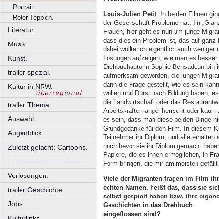
Portrait.
Louis-Julien Petit
: In beiden Filmen gi
Roter Teppich.
der Gesellschaft Probleme hat. Im „Glan
Literatur.
Frauen, hier geht es nun um junge Migran
dass dies ein Problem ist, das auf ganz E
Musik.
dabei wollte ich eigentlich auch weniger 
Lösungen aufzeigen, wie man es besse
Kunst.
Drehbuchautorin Sophie Bensadoun bin i
trailer spezial.
aufmerksam geworden, die jungen Migrant
dann die Frage gestellt, wie es sein kann
Kultur in NRW.
wollen und Durst nach Bildung haben, es
die Landwirtschaft oder das Restaurantwe
trailer Thema.
Arbeitskräftemangel herrscht oder kaum
Auswahl.
es sein, dass man diese beiden Dinge 
Grundgedanke für den Film. In diesem K
Augenblick
Teilnehmer ihr Diplom, und alle erhalten
noch bevor sie ihr Diplom gemacht haben
Zuletzt gelacht: Cartoons.
Papiere, die es ihnen ermöglichen, in Fra
––––––––––––––––––––
Form bringen, die mir am meisten gefällt
Verlosungen.
Viele der Migranten tragen im Film ih
echten Namen, heißt das, dass sie sic
trailer Geschichte
selbst gespielt haben bzw. ihre eigen
Jobs.
Geschichten in das Drehbuch
eingeflossen sind?
Kulturlinks.