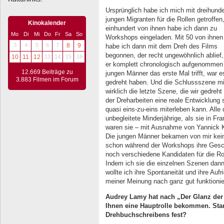
Ursprünglich habe ich mich mit dreihunde
jungen Migranten für die Rollen getroffen
Kinokalender
einhundert von ihnen habe ich dann zu
Mo
Di
Mi
Do
Fr
Sa
So
Workshops eingeladen. Mit 50 von ihnen
3
4
5
6
7
8
9
habe ich dann mit dem Dreh des Films
begonnen, der recht ungewöhnlich ablief,
10
11
12
13
14
15
16
er komplett chronologisch aufgenommen 
12.669 Beiträge zu
jungen Männer das erste Mal trifft, war es
3.883 Filmen im Forum
gedreht haben. Und die Schlussszene m
wirklich die letzte Szene, die wir gedreht
der Dreharbeiten eine reale Entwicklung
quasi eins-zu-eins miterleben kann. Alle
unbegleitete Minderjährige, als sie in F
waren sie – mit Ausnahme von Yannick Ka
Die jungen Männer bekamen von mir kein 
schon während der Workshops ihre Gesch
noch verschiedene Kandidaten für die R
Indem ich sie die einzelnen Szenen dann
wollte ich ihre Spontaneität und ihre Auf
meiner Meinung nach ganz gut funktionier
Audrey Lamy hat nach „Der Glanz der
Ihnen eine Hauptrolle bekommen. Stan
Drehbuchschreibens fest?