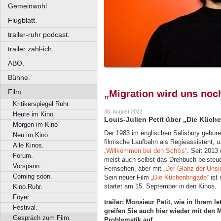
Gemeinwohl
Flugblatt.
trailer-ruhr podcast.
trailer zahl-ich.
ABO.
Bühne.
Film.
„Migration wird uns noc
Kritikerspiegel Ruhr.
30. August 2022
Heute im Kino
Louis-Julien Petit über „Die Küch
Morgen im Kino
Der 1983 im englischen Salisbury gebore
Neu im Kino
filmische Laufbahn als Regieassistent, u.
Alle Kinos.
„Willkommen bei den Sch'tis“
. Seit 2013
Forum.
meist auch selbst das Drehbuch beisteuer
Vorspann.
Fernsehen, aber mit
„Der Glanz der Unsi
Coming soon.
Sein neuer Film
„Die Küchenbrigade“
ist 
startet am 15. September in den Kinos.
Kino.Ruhr.
Foyer.
trailer: Monsieur Petit, wie in Ihrem 
Festival.
greifen Sie auch hier wieder mit den 
Gespräch zum Film.
Problematik auf…