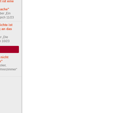
 ist eine
sache“
ber „Ein
pich 11/23
chte ist
 an das
r „Die
h 10/23
 nicht
n“
cker,
ehrerzimmer“