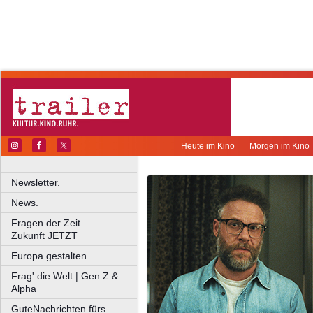
Heute im Kino
Morgen im Kino
Newsletter.
News.
Fragen der Zeit
Zukunft JETZT
Europa gestalten
Frag' die Welt | Gen Z &
Alpha
GuteNachrichten fürs