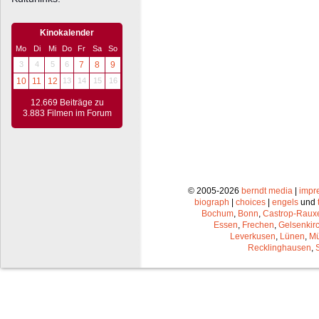
Kinokalender
Mo
Di
Mi
Do
Fr
Sa
So
3
4
5
6
7
8
9
10
11
12
13
14
15
16
12.669 Beiträge zu
3.883 Filmen im Forum
© 2005-2026
berndt media
|
impr
biograph
|
choices
|
engels
und
Bochum
,
Bonn
,
Castrop-Raux
Essen
,
Frechen
,
Gelsenkir
Leverkusen
,
Lünen
,
Mü
Recklinghausen
,