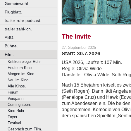
Gemeinwohl
Flugblatt.
trailer-ruhr podcast.
trailer zahl-ich.
The Invite
ABO.
Bühne.
27. September 2025
Start: 30.7.2026
Film.
Kritikerspiegel Ruhr.
USA 2026, Laufzeit: 107 Min.
Heute im Kino
Regie: Olivia Wilde
Morgen im Kino
Darsteller: Olivia Wilde, Seth R
Neu im Kino
Nach 15 Ehejahren kriselt es zwi
Alle Kinos.
(Seth Rogen). Dann lädt Angela 
Forum.
(Penélope Cruz) und Hawk (Edwa
Vorspann.
zum Abendessen ein. Die beiden s
Coming soon.
angenommen. Komödie von Olivia 
Kino.Ruhr.
dem spanischen Spielfilm „Sentim
Foyer.
Festival.
Gespräch zum Film.