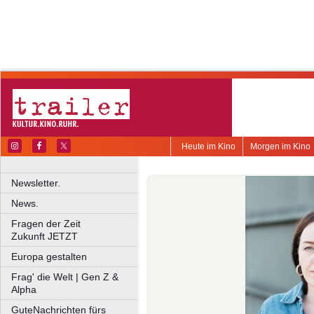
Heute im Kino
Morgen im Kino
Newsletter.
News.
Fragen der Zeit
Zukunft JETZT
Europa gestalten
Frag' die Welt | Gen Z &
Alpha
GuteNachrichten fürs