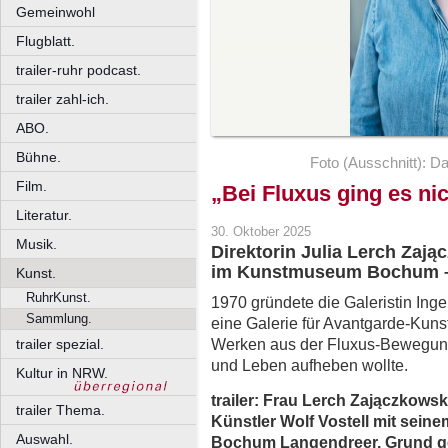
Gemeinwohl
Flugblatt.
trailer-ruhr podcast.
trailer zahl-ich.
ABO.
Bühne.
Foto (Ausschnitt): 
Film.
„Bei Fluxus ging es ni
Literatur.
30. Oktober 2025
Musik.
Direktorin Julia Lerch Zaj
im Kunstmuseum Bochum –
Kunst.
RuhrKunst.
1970 gründete die Galeristin In
Sammlung.
eine Galerie für Avantgarde-Kuns
Werken aus der Fluxus-Bewegung
trailer spezial.
und Leben aufheben wollte.
Kultur in NRW.
trailer: Frau
Lerch Zajączkowska
trailer Thema.
Künstler Wolf Vostell mit sei
Auswahl.
Bochum Langendreer. Grund ge