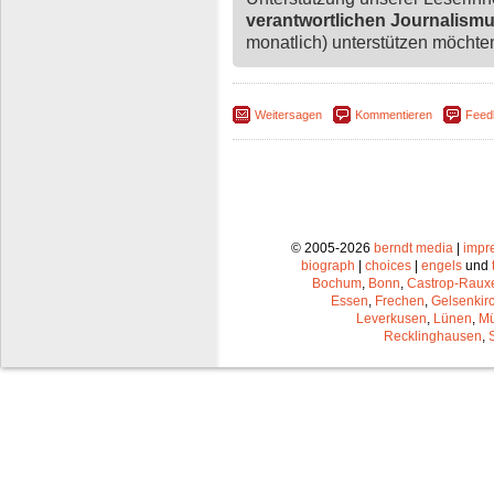
verantwortlichen Journalism
monatlich) unterstützen möchten,
Weitersagen
Kommentieren
Feed
© 2005-2026
berndt media
|
impr
biograph
|
choices
|
engels
und
Bochum
,
Bonn
,
Castrop-Raux
Essen
,
Frechen
,
Gelsenkir
Leverkusen
,
Lünen
,
Mü
Recklinghausen
,