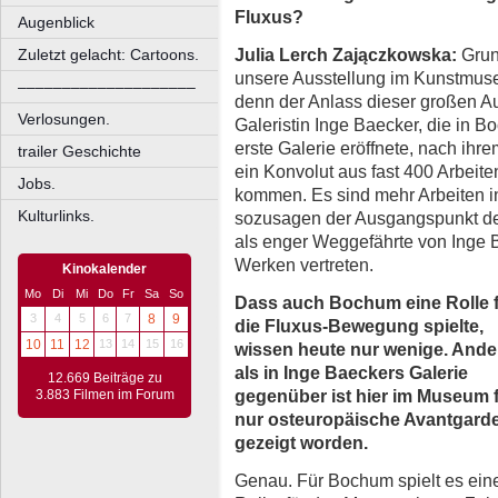
Fluxus?
Augenblick
Julia Lerch Zajączkowska:
Grund
Zuletzt gelacht: Cartoons.
unsere Ausstellung im Kunstmus
––––––––––––––––––––
denn der Anlass dieser großen Au
Verlosungen.
Galeristin Inge Baecker, die in B
erste Galerie eröffnete, nach ihr
trailer Geschichte
ein Konvolut aus fast 400 Arbeit
Jobs.
kommen. Es sind mehr Arbeiten i
Kulturlinks.
sozusagen der Ausgangspunkt der 
als enger Weggefährte von Inge B
Werken vertreten.
Kinokalender
Mo
Di
Mi
Do
Fr
Sa
So
Dass auch Bochum eine Rolle 
3
4
5
6
7
8
9
die Fluxus-Bewegung spielte,
10
11
12
13
14
15
16
wissen heute nur wenige. Ande
als in Inge Baeckers Galerie
12.669 Beiträge zu
gegenüber ist hier im Museum 
3.883 Filmen im Forum
nur osteuropäische Avantgard
gezeigt worden.
Genau. Für Bochum spielt es ein