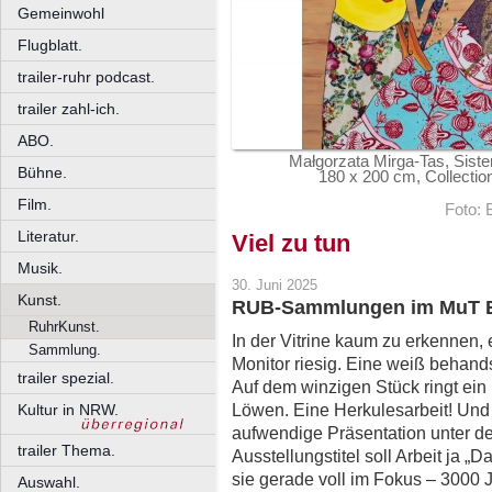
Gemeinwohl
Flugblatt.
trailer-ruhr podcast.
trailer zahl-ich.
ABO.
Małgorzata Mirga-Tas, Sister
Bühne.
180 x 200 cm, Collection
Film.
Foto: 
Literatur.
Viel zu tun
Musik.
30. Juni 2025
Kunst.
RUB-Sammlungen im MuT B
RuhrKunst.
In der Vitrine kaum zu erkennen,
Sammlung.
Monitor riesig. Eine weiß behan
trailer spezial.
Auf dem winzigen Stück ringt ei
Löwen. Eine Herkulesarbeit! Und
Kultur in NRW.
aufwendige Präsentation unter d
trailer Thema.
Ausstellungstitel soll Arbeit ja „
sie gerade voll im Fokus – 3000 J
Auswahl.