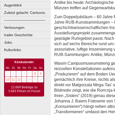
Antike bis heute: Archäologisch
Augenblick
Münzen treffen auf Gegenwartsku
Zuletzt gelacht: Cartoons.
Zum Doppeljubiläum – 60 Jahre 
––––––––––––––––––––
Jahre RUB-Kunstsammlungen – ha
geschichtswissenschaftlichen In
Verlosungen.
Ausstellungsprojekt zusammenget
trailer Geschichte
geprägte Ruhrgebiet passt. Nach
Jobs.
sich auf sechs Bereiche rund um d
assoziative, luftige Inszenierun
Kulturlinks.
RUB-Sammlungen: Antike, Münz
Kinokalender
Wasim Campusmuseumstreng getrennt
reizvollen Konstellationen aufein
Mo
Di
Mi
Do
Fr
Sa
So
„Produzieren“ auf dem Boden Ue
3
4
5
6
7
8
9
gemächlich ihre Kreise, nichts al
10
11
12
13
14
15
16
direkt vor Małgorzata Mirga-Tas’ se
12.669 Beiträge zu
Bildmotiv zeigt, wie die Rom:nja-K
3.883 Filmen im Forum
ihren „Sisters“ (2019) genau dies
Johanna J. Baiers Fotoserie von 
„Konsumieren“) hängt neben atti
„Transformieren“ umfasst den Her