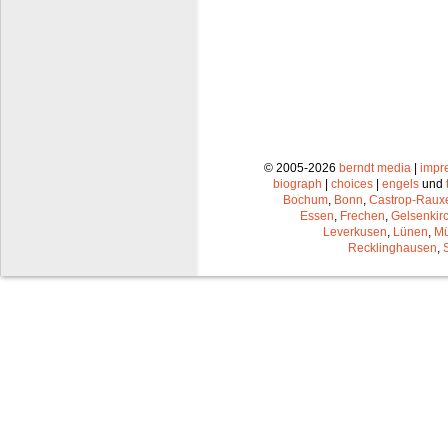
© 2005-2026
berndt media
|
impr
biograph
|
choices
|
engels
und
Bochum
,
Bonn
,
Castrop-Raux
Essen
,
Frechen
,
Gelsenkir
Leverkusen
,
Lünen
,
Mü
Recklinghausen
,