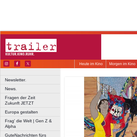
Heute im Kino
Morgen im Kino
Newsletter.
News.
Fragen der Zeit
Zukunft JETZT
Europa gestalten
Frag' die Welt | Gen Z &
Alpha
GuteNachrichten fürs