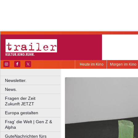
Heute im Kino
Morgen im Kino
Newsletter.
News.
Fragen der Zeit
Zukunft JETZT
Europa gestalten
Frag' die Welt | Gen Z &
Alpha
GuteNachrichten fürs