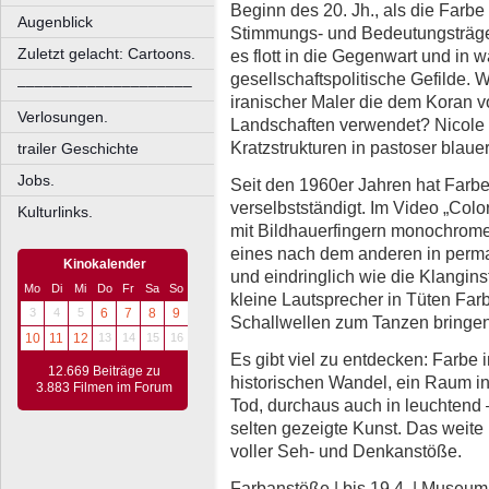
Beginn des 20. Jh., als die Farb
Augenblick
Stimmungs- und Bedeutungsträge
Zuletzt gelacht: Cartoons.
es flott in die Gegenwart und i
gesellschaftspolitische Gefilde. 
––––––––––––––––––––
iranischer Maler die dem Koran v
Verlosungen.
Landschaften verwendet? Nicole H
Kratzstrukturen in pastoser blaue
trailer Geschichte
Jobs.
Seit den 1960er Jahren hat Farb
verselbstständigt. Im Video „Colo
Kulturlinks.
mit Bildhauerfingern monochrome
eines nach dem anderen in perm
Kinokalender
und eindringlich wie die Klangins
Mo
Di
Mi
Do
Fr
Sa
So
kleine Lautsprecher in Tüten Far
3
4
5
6
7
8
9
Schallwellen zum Tanzen bringen
10
11
12
13
14
15
16
Es gibt viel zu entdecken: Farbe
12.669 Beiträge zu
historischen Wandel, ein Raum in
3.883 Filmen im Forum
Tod, durchaus auch in leuchtend
selten gezeigte Kunst. Das weite 
voller Seh- und Denkanstöße.
Farbanstöße | bis 19.4. | Museu