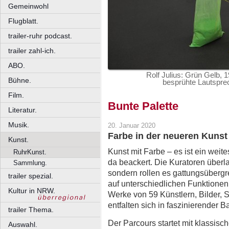
Gemeinwohl
Flugblatt.
trailer-ruhr podcast.
trailer zahl-ich.
ABO.
Rolf Julius: Grün Gelb, 1
Bühne.
besprühte Lautsprec
Film.
Bunte Palette
Literatur.
Musik.
20. Januar 2020
Farbe in der neueren Kunst
Kunst.
Kunst mit Farbe – es ist ein wei
RuhrKunst.
da beackert. Die Kuratoren überl
Sammlung.
sondern rollen es gattungsübergr
trailer spezial.
auf unterschiedlichen Funktionen
Kultur in NRW.
Werke von 59 Künstlern, Bilder, S
entfalten sich in faszinierender B
trailer Thema.
Der Parcours startet mit klassis
Auswahl.