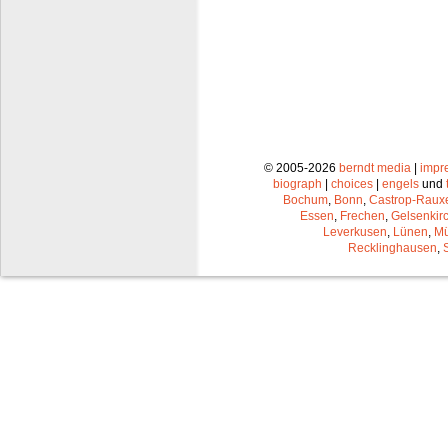
© 2005-2026
berndt media
|
impr
biograph
|
choices
|
engels
und
Bochum
,
Bonn
,
Castrop-Raux
Essen
,
Frechen
,
Gelsenkir
Leverkusen
,
Lünen
,
Mü
Recklinghausen
,