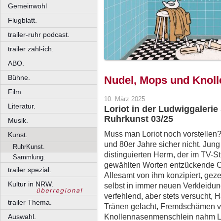
Gemeinwohl
Flugblatt.
trailer-ruhr podcast.
trailer zahl-ich.
ABO.
Bühne.
Nudel, Mops und Knol
Film.
10. März 2025
Literatur.
Loriot in der Ludwiggaleri
Ruhrkunst 03/25
Musik.
Muss man Loriot noch vorstellen
Kunst.
und 80er Jahre sicher nicht. Jung 
RuhrKunst.
distinguierten Herrn, der im TV-
Sammlung.
gewählten Worten entzückende C
trailer spezial.
Allesamt von ihm konzipiert, geze
Kultur in NRW.
selbst in immer neuen Verkleidun
verfehlend, aber stets versucht,
trailer Thema.
Tränen gelacht, Fremdschämen v
Knollennasenmenschlein nahm Lor
Auswahl.