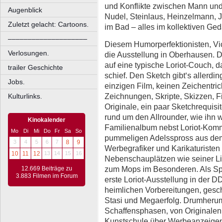
und Konflikte zwischen Mann und 
Augenblick
Nudel, Steinlaus, Heinzelmann, J
Zuletzt gelacht: Cartoons.
im Bad – alles im kollektiven Gedä
––––––––––––––––––––
Diesem Humorperfektionisten, Vi
Verlosungen.
die Ausstellung in Oberhausen. De
auf eine typische Loriot-Couch, 
trailer Geschichte
schief. Den Sketch gibt‘s allerdin
Jobs.
einzigen Film, keinen Zeichentric
Zeichnungen, Skripte, Skizzen, Fi
Kulturlinks.
Originale, ein paar Sketchrequisi
rund um den Allrounder, wie ihn
Kinokalender
Familienalbum nebst Loriot-Kom
Mo
Di
Mi
Do
Fr
Sa
So
pummeligen Adelsspross aus de
3
4
5
6
7
8
9
Werbegrafiker und Karikaturisten 
10
11
12
13
14
15
16
Nebenschauplätzen wie seiner L
zum Mops im Besonderen. Als Spe
12.669 Beiträge zu
3.883 Filmen im Forum
erste Loriot-Ausstellung in der D
heimlichen Vorbereitungen, gesch
Stasi und Megaerfolg. Drumherum
Schaffensphasen, von Originale
Kunstschule über Werbeanzeigen