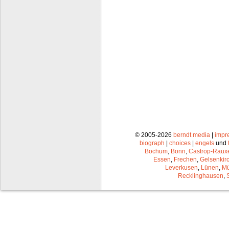
© 2005-2026
berndt media
|
impr
biograph
|
choices
|
engels
und
Bochum
,
Bonn
,
Castrop-Raux
Essen
,
Frechen
,
Gelsenkir
Leverkusen
,
Lünen
,
Mü
Recklinghausen
,