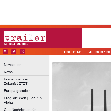
Heute im Kino
Morgen im Kino
Newsletter.
News.
Fragen der Zeit
Zukunft JETZT
Europa gestalten
Frag' die Welt | Gen Z &
Alpha
GuteNachrichten fürs