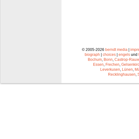
© 2005-2026
berndt media
|
impr
biograph
|
choices
|
engels
und
Bochum
,
Bonn
,
Castrop-Raux
Essen
,
Frechen
,
Gelsenkir
Leverkusen
,
Lünen
,
Mü
Recklinghausen
,