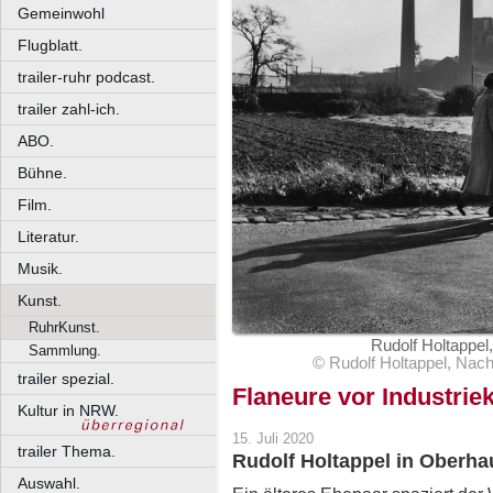
Gemeinwohl
Flugblatt.
trailer-ruhr podcast.
trailer zahl-ich.
ABO.
Bühne.
Film.
Literatur.
Musik.
Kunst.
RuhrKunst.
Rudolf Holtappel
Sammlung.
© Rudolf Holtappel, Nac
trailer spezial.
Flaneure vor Industrie
Kultur in NRW.
15. Juli 2020
trailer Thema.
Rudolf Holtappel in Oberha
Auswahl.