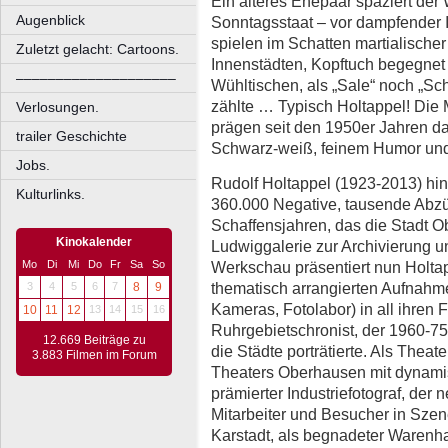
Ein älteres Ehepaar spaziert der
Augenblick
Sonntagsstaat – vor dampfender 
spielen im Schatten martialische
Zuletzt gelacht: Cartoons.
Innenstädten, Kopftuch begegnet
––––––––––––––––––––
Wühltischen, als „Sale“ noch „Sc
zählte … Typisch Holtappel! Die
Verlosungen.
prägen seit den 1950er Jahren da
trailer Geschichte
Schwarz-weiß, feinem Humor und 
Jobs.
Rudolf Holtappel (1923-2013) hint
Kulturlinks.
360.000 Negative, tausende Abz
Schaffensjahren, das die Stadt O
Kinokalender
Ludwiggalerie zur Archivierung u
Werkschau präsentiert nun Holta
Mo
Di
Mi
Do
Fr
Sa
So
thematisch arrangierten Aufnahm
3
4
5
6
7
8
9
Kameras, Fotolabor) in all ihren 
10
11
12
13
14
15
16
Ruhrgebietschronist, der 1960-75
12.669 Beiträge zu
die Städte porträtierte. Als Thea
3.883 Filmen im Forum
Theaters Oberhausen mit dynamis
prämierter Industriefotograf, der
Mitarbeiter und Besucher in Szene
Karstadt, als begnadeter Warenha