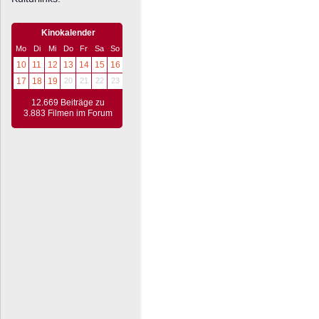
Kinokalender
Mo
Di
Mi
Do
Fr
Sa
So
10
11
12
13
14
15
16
17
18
19
20
21
22
23
12.669 Beiträge zu
3.883 Filmen im Forum