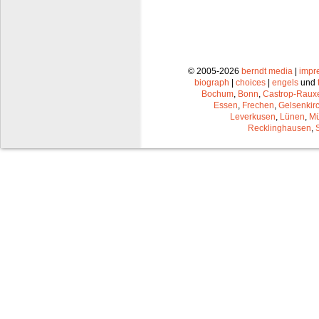
© 2005-2026
berndt media
|
impr
biograph
|
choices
|
engels
und
Bochum
,
Bonn
,
Castrop-Raux
Essen
,
Frechen
,
Gelsenkir
Leverkusen
,
Lünen
,
Mü
Recklinghausen
,