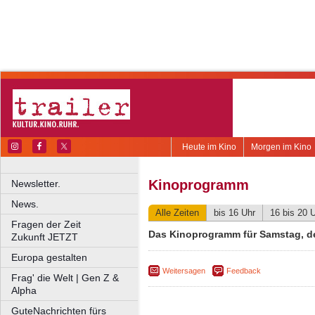
Heute im Kino
Morgen im Kino
Kinoprogramm
Newsletter.
News.
Alle Zeiten
bis 16 Uhr
16 bis 20 
Fragen der Zeit
Das Kinoprogramm für Samstag, d
Zukunft JETZT
Europa gestalten
Weitersagen
Feedback
Frag' die Welt | Gen Z &
Alpha
GuteNachrichten fürs