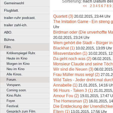
Sortierung:
nach Datum des 
Gemeinwohl
<<
2
3
4
5
6
7
8
9
Flugblatt.
Quartett (3)
20.02.2015, 23:44 Uhr
trailer-ruhr podcast.
The Imitation Game - Ein streng 
trailer zahl-ich.
Uhr
Birdman oder (Die unverhoffte Ma
ABO.
20.02.2015, 23:24 Uhr
Bühne.
Wem gehört die Stadt – Bürger i
Film.
Blackhat (1)
10.02.2015, 13:09 Uhr
Missverstanden (1)
Kritikerspiegel Ruhr.
10.02.2015, 12
Da geht noch was (2)
Heute im Kino
08.02.2015,
Monsieur Claude und seine Töcht
Morgen im Kino
Wir sind die Neuen (3)
Neu im Kino
08.02.2015
Frau Müller muss weg! (2)
Alle Kinos.
27.01.2
Wild Tales - Jeder dreht mal durch
Forum.
Annabelle (1)
Vorspann.
21.01.2015, 14:16 U
96 Hours - Taken 3 (1)
Coming soon.
21.01.2015,
Amour Fou (2)
Kino.Ruhr.
19.01.2015, 17:47 U
The Homesman (2)
Foyer.
16.01.2015, 14
Die Entdeckung der Unendlichkeit
Festival.
Eltern (1)
Gespräch zum Film.
13.01.2015, 17:56 Uhr