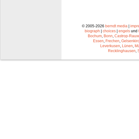
© 2005-2026
berndt media
|
impr
biograph
|
choices
|
engels
und
Bochum
,
Bonn
,
Castrop-Raux
Essen
,
Frechen
,
Gelsenkir
Leverkusen
,
Lünen
,
Mü
Recklinghausen
,