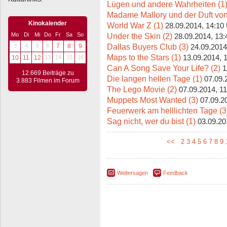
Lügen und andere Wahrheiten (1
Madame Mallory und der Duft von
Kinokalender
World War Z (1)
28.09.2014, 14:10
Under the Skin (2)
Mo
Di
Mi
Do
Fr
Sa
So
28.09.2014, 13:
Dallas Buyers Club (3)
3
4
5
6
7
8
9
24.09.2014
Maps to the Stars (1)
13.09.2014, 
10
11
12
13
14
15
16
Can A Song Save Your Life? (2)
1
12.669 Beiträge zu
Die langen hellen Tage (1)
07.09.
3.883 Filmen im Forum
The Lego Movie (2)
07.09.2014, 1
Muppets Most Wanted (3)
07.09.2
Feuerwerk am helllichten Tage (3
Sag nicht, wer du bist (1)
03.09.20
<<
2
3
4
5
6
7
8
9
Weitersagen
Feedback