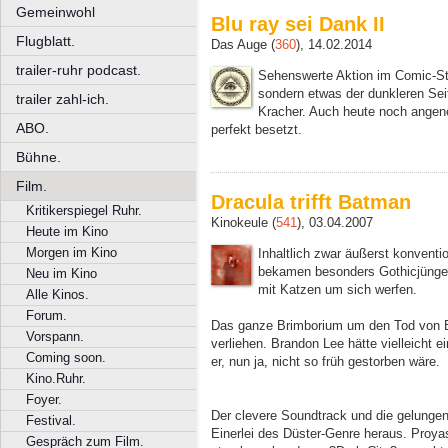
Gemeinwohl
Blu ray sei Dank II
Flugblatt.
Das Auge (
360
), 14.02.2014
trailer-ruhr podcast.
Sehenswerte Aktion im Comic-Stil
sondern etwas der dunkleren Sei
trailer zahl-ich.
Kracher. Auch heute noch angen
ABO.
perfekt besetzt.
Bühne.
Film.
Dracula trifft Batman
Kritikerspiegel Ruhr.
Kinokeule (
541
), 03.04.2007
Heute im Kino
Morgen im Kino
Inhaltlich zwar äußerst konventi
bekamen besonders Gothicjünger
Neu im Kino
mit Katzen um sich werfen.
Alle Kinos.
Forum.
Das ganze Brimborium um den Tod von 
Vorspann.
verliehen. Brandon Lee hätte vielleicht
Coming soon.
er, nun ja, nicht so früh gestorben wäre.
Kino.Ruhr.
Foyer.
Der clevere Soundtrack und die gelunge
Festival.
Einerlei des Düster-Genre heraus. Proyas
Gespräch zum Film.