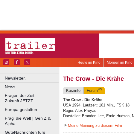
Heute im Kino
Morgen im Kino
The Crow - Die Krähe
Newsletter.
News.
(2)
Kurzinfo
Forum
Fragen der Zeit
The Crow - Die Krähe
Zukunft JETZT
USA 1994, Laufzeit: 101 Min., FSK 18
Europa gestalten
Regie: Alex Proyas
Darsteller: Brandon Lee, Ernie Hudson, 
Frag' die Welt | Gen Z &
Alpha
Meine Meinung zu diesem Film
GuteNachrichten fürs