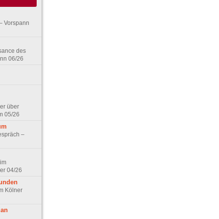
– Vorspann
ssance des
ann 06/26
er über
m 05/26
aum
espräch –
 im
er 04/26
eunden
im Kölner
 an