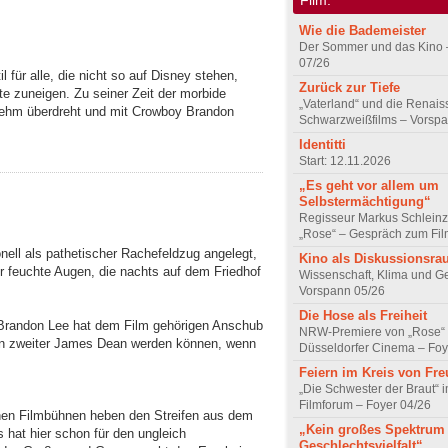
Wie die Bademeister
Der Sommer und das Kino 
07/26
 für alle, die nicht so auf Disney stehen,
Zurück zur Tiefe
te zuneigen. Zu seiner Zeit der morbide
„Vaterland“ und die Renai
ehm überdreht und mit Crowboy Brandon
Schwarzweißfilms – Vorsp
Identitti
Start: 12.11.2026
„Es geht vor allem um
Selbstermächtigung“
Regisseur Markus Schleinz
„Rose“ – Gespräch zum Fil
onell als pathetischer Rachefeldzug angelegt,
Kino als Diskussionsr
 feuchte Augen, die nachts auf dem Friedhof
Wissenschaft, Klima und G
Vorspann 05/26
Die Hose als Freiheit
Brandon Lee hat dem Film gehörigen Anschub
NRW-Premiere von „Rose“
 ein zweiter James Dean werden können, wenn
Düsseldorfer Cinema – Foy
Feiern im Kreis von Fr
„Die Schwester der Braut“ 
Filmforum – Foyer 04/26
nen Filmbühnen heben den Streifen aus dem
„Kein großes Spektrum
 hat hier schon für den ungleich
Geschlechtsvielfalt“