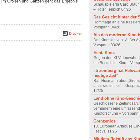
. Im Großen und Ganzen geht das Ergebnis
Schauspielerin Caro Braun
– Roter Teppich 04/26
Das Gesicht hinter der 
Hommage an eine Kassiere
Vorspann 04/26
Drucken
Als das moderne Kino 
Der Kinostart von „Außer A
Vorspann 03/26
Echt. Kino.
Gegen den KI-Videowahnsin
ein Besuch im Kino – Vors
„Stromberg hat Relevanz
heutige Zeit“
Ralf Husmann über „Strom
alles wie immer“ – Gesprä
12/25
Land ohne Kino-Geschi
Geschlossene Zeitungsarc
verhindern eine umfassend
Kinoforschung – Vorspann 
Grenzenlos
10. European Arthouse Ci
Festival 11/25
Mit dem Rotstift ans Ki