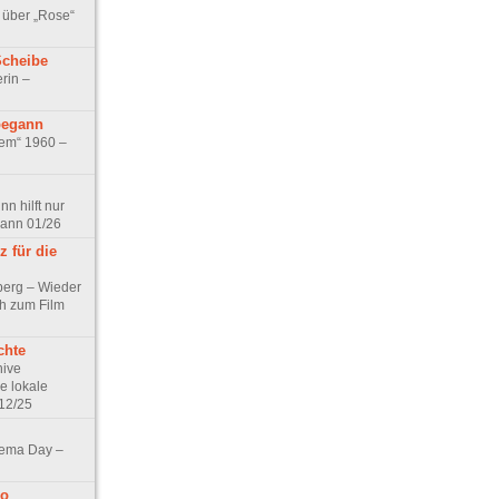
 über „Rose“
Scheibe
rin –
begann
tem“ 1960 –
n hilft nur
pann 01/26
 für die
berg – Wieder
ch zum Film
chte
hive
e lokale
12/25
nema Day –
no