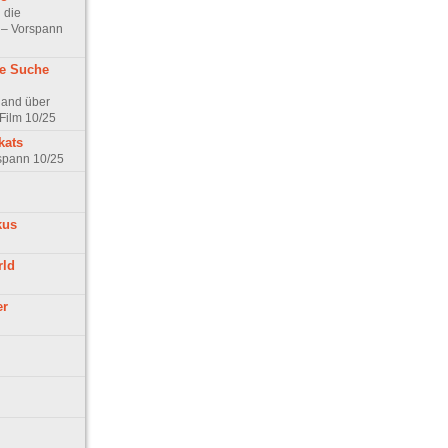
 die
t – Vorspann
ne Suche
land über
Film 10/25
kats
rspann 10/25
kus
rld
er