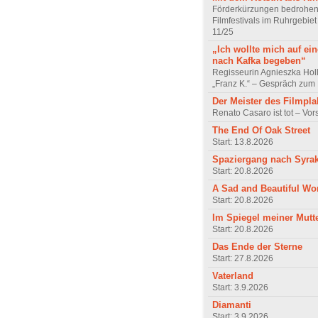
Förderkürzungen bedrohen
Filmfestivals im Ruhrgebie
11/25
„Ich wollte mich auf ei
nach Kafka begeben“
Regisseurin Agnieszka Hol
„Franz K.“ – Gespräch zum 
Der Meister des Filmpla
Renato Casaro ist tot – Vo
The End Of Oak Street
Start: 13.8.2026
Spaziergang nach Syra
Start: 20.8.2026
A Sad and Beautiful Wo
Start: 20.8.2026
Im Spiegel meiner Mutt
Start: 20.8.2026
Das Ende der Sterne
Start: 27.8.2026
Vaterland
Start: 3.9.2026
Diamanti
Start: 3.9.2026