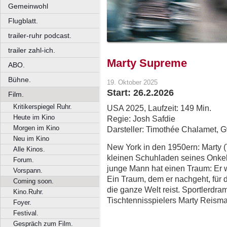
Gemeinwohl
Flugblatt.
trailer-ruhr podcast.
trailer zahl-ich.
Marty Supreme
ABO.
Bühne.
19. Oktober 2025
Start: 26.2.2026
Film.
Kritikerspiegel Ruhr.
USA 2025, Laufzeit: 149 Min.
Heute im Kino
Regie: Josh Safdie
Morgen im Kino
Darsteller: Timothée Chalamet, 
Neu im Kino
New York in den 1950ern: Marty 
Alle Kinos.
kleinen Schuhladen seines Onkel
Forum.
junge Mann hat einen Traum: Er w
Vorspann.
Ein Traum, dem er nachgeht, für d
Coming soon.
die ganze Welt reist. Sportlerdr
Kino.Ruhr.
Tischtennisspielers Marty Reisma
Foyer.
Festival.
Gespräch zum Film.