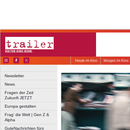
Heute im Kino
Morgen im Kino
Newsletter.
News.
Fragen der Zeit
Zukunft JETZT
Europa gestalten
Frag' die Welt | Gen Z &
Alpha
GuteNachrichten fürs