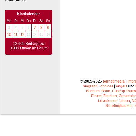
Kinokalender
Mo
Di
Mi
Do
Fr
Sa
So
3
4
5
6
7
8
9
10
11
12
13
14
15
16
12.669 Beiträge zu
3.883 Filmen im Forum
© 2005-2026
berndt media
|
impr
biograph
|
choices
|
engels
und
Bochum
,
Bonn
,
Castrop-Raux
Essen
,
Frechen
,
Gelsenkir
Leverkusen
,
Lünen
,
Mü
Recklinghausen
,