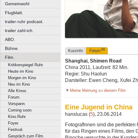
Gemeinwohl
Flugblatt.
trailer-ruhr podcast.
trailer zahl-ich.
ABO.
Bühne.
(1)
Kurzinfo
Forum
Film.
Shanghai, Shimen Road
Kritikerspiegel Ruhr.
China 2011, Laufzeit: 82 Min.
Heute im Kino
Regie: Shu Haolun
Morgen im Kino
Darsteller: Ewen Cheng, Xufei Zh
Neu im Kino
Meine Meinung zu diesem Film
Alle Kinos.
Forum.
Vorspann.
Eine Jugend in China
Coming soon.
hanslucas (
5
), 23.06.2014
Kino.Ruhr.
Foyer.
FotografInnen sind die perfekten 
Festival.
für das Ringen eines Films, den G
Gespräch zum Film.
Binoche versuchte in der Kundera