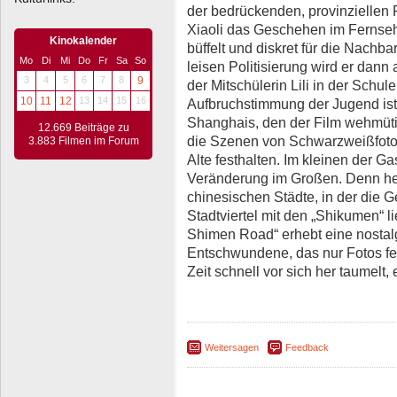
der bedrückenden, provinziellen
Xiaoli das Geschehen im Fernsehe
Kinokalender
büffelt und diskret für die Nachb
Mo
Di
Mi
Do
Fr
Sa
So
leisen Politisierung wird er dann
3
4
5
6
7
8
9
der Mitschülerin Lili in der Schu
10
11
12
13
14
15
16
Aufbruchstimmung der Jugend is
Shanghais, den der Film wehmüti
12.669 Beiträge zu
die Szenen von Schwarzweißfoto
3.883 Filmen im Forum
Alte festhalten. Im kleinen der Ga
Veränderung im Großen. Denn heu
chinesischen Städte, in der die G
Stadtviertel mit den „Shikumen“ 
Shimen Road“ erhebt eine nostal
Entschwundene, das nur Fotos fe
Zeit schnell vor sich her taumelt
Weitersagen
Feedback