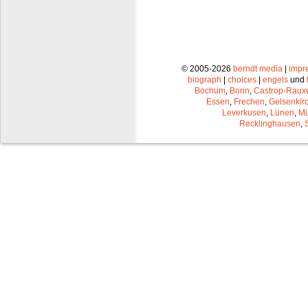
© 2005-2026
berndt media
|
impr
biograph
|
choices
|
engels
und
Bochum
,
Bonn
,
Castrop-Raux
Essen
,
Frechen
,
Gelsenkir
Leverkusen
,
Lünen
,
Mü
Recklinghausen
,