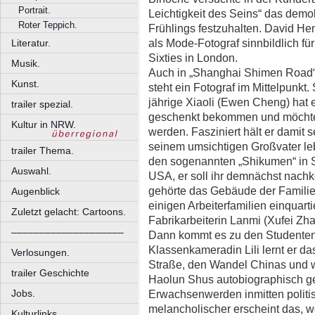
Portrait.
Leichtigkeit des Seins“ das dem
Roter Teppich.
Frühlings festzuhalten. David He
als Mode-Fotograf sinnbildlich f
Literatur.
Sixties in London.
Musik.
Auch in „Shanghai Shimen Road“
Kunst.
steht ein Fotograf im Mittelpunk
jährige Xiaoli (Ewen Cheng) hat 
trailer spezial.
geschenkt bekommen und möchte
Kultur in NRW.
werden. Fasziniert hält er damit
seinem umsichtigen Großvater leb
trailer Thema.
den sogenannten „Shikumen“ in Sh
Auswahl.
USA, er soll ihr demnächst nachk
gehörte das Gebäude der Familie;
Augenblick
einigen Arbeiterfamilien einquarti
Zuletzt gelacht: Cartoons.
Fabrikarbeiterin Lanmi (Xufei Zhai
––––––––––––––––––––
Dann kommt es zu den Studentenpr
Klassenkameradin Lili lernt er 
Verlosungen.
Straße, den Wandel Chinas und 
trailer Geschichte
Haolun Shus autobiographisch ge
Erwachsenwerden inmitten politi
Jobs.
melancholischer erscheint das, w
Kulturlinks.