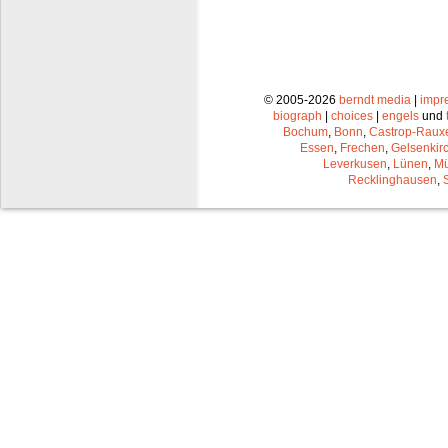
© 2005-2026
berndt media
|
impr
biograph
|
choices
|
engels
und
Bochum
,
Bonn
,
Castrop-Raux
Essen
,
Frechen
,
Gelsenkir
Leverkusen
,
Lünen
,
Mü
Recklinghausen
,