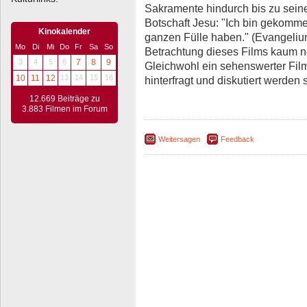
Sakramente hindurch bis zu sei
Botschaft Jesu: "Ich bin gekomme
Kinokalender
ganzen Fülle haben." (Evangeliu
Mo
Di
Mi
Do
Fr
Sa
So
Betrachtung dieses Films kaum n
3
4
5
6
7
8
9
Gleichwohl ein sehenswerter Film,
10
11
12
13
14
15
16
hinterfragt und diskutiert werden s
12.669 Beiträge zu
3.883 Filmen im Forum
Weitersagen
Feedback