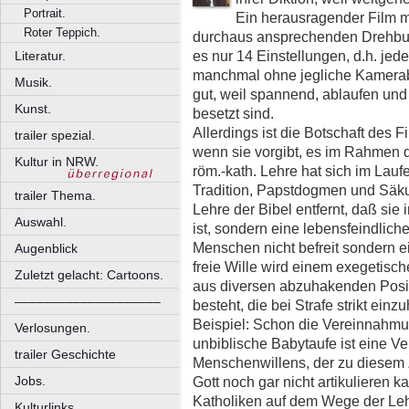
Portrait.
Ein herausragender Film 
Roter Teppich.
durchaus ansprechenden Drehbuch
es nur 14 Einstellungen, d.h. jede
Literatur.
manchmal ohne jegliche Kamerab
Musik.
gut, weil spannend, ablaufen un
Kunst.
besetzt sind.
Allerdings ist die Botschaft des 
trailer spezial.
wenn sie vorgibt, es im Rahmen d
Kultur in NRW.
röm.-kath. Lehre hat sich im Lau
Tradition, Papstdogmen und Säkul
trailer Thema.
Lehre der Bibel entfernt, daß sie
Auswahl.
ist, sondern eine lebensfeindlich
Menschen nicht befreit sondern ei
Augenblick
freie Wille wird einem exegetisc
Zuletzt gelacht: Cartoons.
aus diversen abzuhakenden Posit
––––––––––––––––––––
besteht, die bei Strafe strikt ein
Beispiel: Schon die Vereinnahm
Verlosungen.
unbiblische Babytaufe ist eine Ve
trailer Geschichte
Menschenwillens, der zu diesem Z
Gott noch gar nicht artikulieren 
Jobs.
Katholiken auf dem Wege der Leh
Kulturlinks.