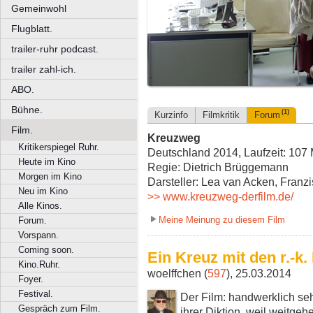
Gemeinwohl
Flugblatt.
trailer-ruhr podcast.
trailer zahl-ich.
ABO.
Bühne.
(1)
Kurzinfo
Filmkritik
Forum
Film.
Kreuzweg
Kritikerspiegel Ruhr.
Deutschland 2014, Laufzeit: 107 
Heute im Kino
Regie: Dietrich Brüggemann
Morgen im Kino
Darsteller: Lea van Acken, Franzi
Neu im Kino
>> www.kreuzweg-derfilm.de/
Alle Kinos.
Meine Meinung zu diesem Film
Forum.
Vorspann.
Coming soon.
Ein Kreuz mit den r.-k.
Kino.Ruhr.
woelffchen (
597
), 25.03.2014
Foyer.
Festival.
Der Film: handwerklich sehr
Gespräch zum Film.
ihrer Diktion, weil weitgeh