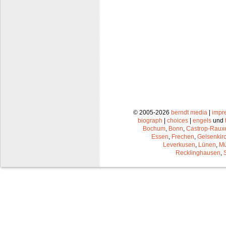
© 2005-2026
berndt media
|
impr
biograph
|
choices
|
engels
und
Bochum
,
Bonn
,
Castrop-Raux
Essen
,
Frechen
,
Gelsenkir
Leverkusen
,
Lünen
,
Mü
Recklinghausen
,