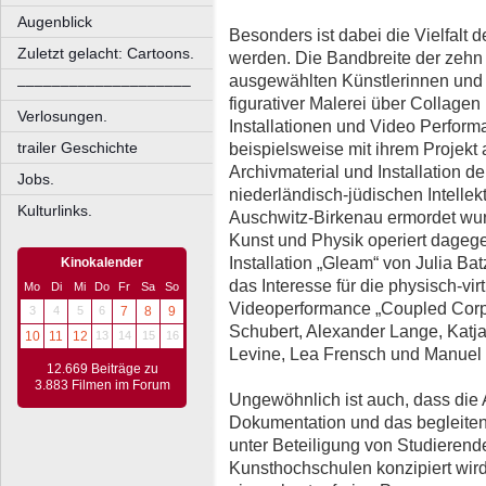
Augenblick
Besonders ist dabei die Vielfalt
Zuletzt gelacht: Cartoons.
werden. Die Bandbreite der zehn 
ausgewählten Künstlerinnen und K
––––––––––––––––––––
figurativer Malerei über Collagen 
Verlosungen.
Installationen und Video Perform
trailer Geschichte
beispielsweise mit ihrem Projekt 
Archivmaterial und Installation 
Jobs.
niederländisch-jüdischen Intellekt
Kulturlinks.
Auschwitz-Birkenau ermordet wurd
Kunst und Physik operiert dagege
Installation „Gleam“ von Julia B
Kinokalender
das Interesse für die physisch-vi
Mo
Di
Mi
Do
Fr
Sa
So
Videoperformance „Coupled Corpo
3
4
5
6
7
8
9
Schubert, Alexander Lange, Katj
10
11
12
13
14
15
16
Levine, Lea Frensch und Manuel S
12.669 Beiträge zu
3.883 Filmen im Forum
Ungewöhnlich ist auch, dass die 
Dokumentation und das begleite
unter Beteiligung von Studieren
Kunsthochschulen konzipiert wir