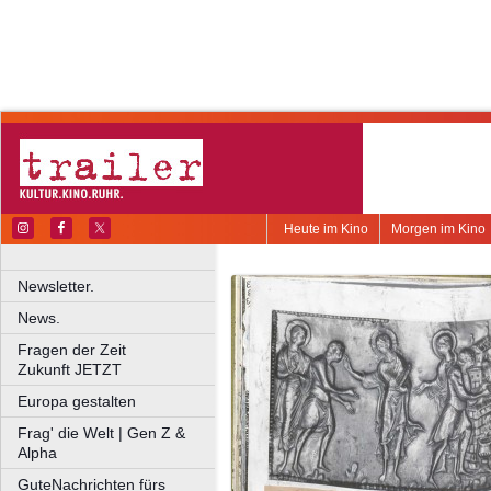
Heute im Kino
Morgen im Kino
Newsletter.
News.
Fragen der Zeit
Zukunft JETZT
Europa gestalten
Frag' die Welt | Gen Z &
Alpha
GuteNachrichten fürs