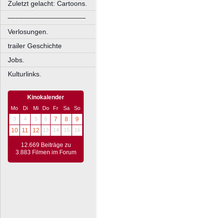
Zuletzt gelacht: Cartoons.
––––––––––––––––––––
Verlosungen.
trailer Geschichte
Jobs.
Kulturlinks.
Kinokalender
Mo
Di
Mi
Do
Fr
Sa
So
3
4
5
6
7
8
9
10
11
12
13
14
15
16
12.669 Beiträge zu
3.883 Filmen im Forum