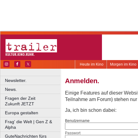
Heute im Kino
Morgen im Kino
Anmelden.
Newsletter.
News.
Einige Features auf dieser Websi
Fragen der Zeit
Teilnahme am Forum) stehen nur re
Zukunft JETZT
Ja, ich bin schon dabei:
Europa gestalten
Benutzername
Frag' die Welt | Gen Z &
Alpha
Passwort
GuteNachrichten fürs