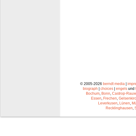
© 2005-2026
berndt media
|
impr
biograph
|
choices
|
engels
und
Bochum
,
Bonn
,
Castrop-Raux
Essen
,
Frechen
,
Gelsenkir
Leverkusen
,
Lünen
,
Mü
Recklinghausen
,