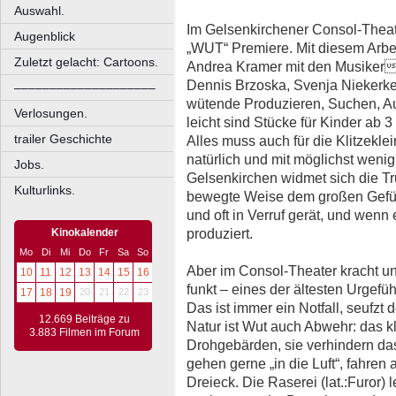
Auswahl.
Im Gelsenkirchener Consol-Theat
Augenblick
„WUT“ Premiere. Mit diesem Arbei
Zuletzt gelacht: Cartoons.
Andrea Kramer mit den Musiker
Dennis Brzoska, Svenja Niekerke
––––––––––––––––––––
wütende Produzieren, Suchen, A
Verlosungen.
leicht sind Stücke für Kinder ab 
trailer Geschichte
Alles muss auch für die Klitzekle
natürlich und mit möglichst weni
Jobs.
Gelsenkirchen widmet sich die Tr
Kulturlinks.
bewegte Weise dem großen Gefüh
und oft in Verruf gerät, und wenn
produziert.
Kinokalender
Mo
Di
Mi
Do
Fr
Sa
So
Aber im Consol-Theater kracht und
10
11
12
13
14
15
16
funkt – eines der ältesten Urgefü
17
18
19
20
21
22
23
Das ist immer ein Notfall, seufzt d
12.669 Beiträge zu
Natur ist Wut auch Abwehr: das k
3.883 Filmen im Forum
Drohgebärden, sie verhindern d
gehen gerne „in die Luft“, fahren
Dreieck. Die Raserei (lat.:Furor) 