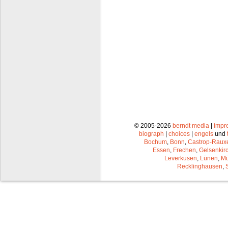
© 2005-2026
berndt media
|
impr
biograph
|
choices
|
engels
und
Bochum
,
Bonn
,
Castrop-Raux
Essen
,
Frechen
,
Gelsenkir
Leverkusen
,
Lünen
,
Mü
Recklinghausen
,