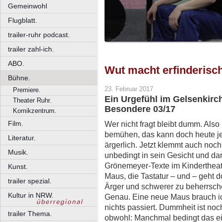
Gemeinwohl
Flugblatt.
trailer-ruhr podcast.
trailer zahl-ich.
ABO.
Wut macht erfinderisc
Bühne.
23. Februar 2017
Premiere.
Ein Urgefühl im Gelsenkirc
Theater Ruhr.
Besondere 03/17
Komikzentrum.
Film.
Wer nicht fragt bleibt dumm. Al
bemühen, das kann doch heute jed
Literatur.
ärgerlich. Jetzt klemmt auch noch
Musik.
unbedingt in sein Gesicht und darf 
Grönemeyer-Texte im Kindertheat
Kunst.
Maus, die Tastatur – und – geht doc
trailer spezial.
Ärger und schwerer zu beherrsche
Kultur in NRW.
Genau. Eine neue Maus brauch ich j
nichts passiert. Dummheit ist noc
trailer Thema.
obwohl: Manchmal bedingt das ei