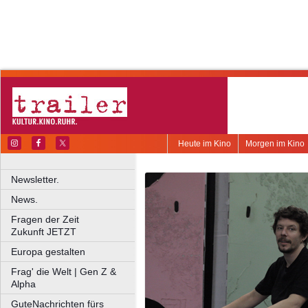
Heute im Kino
Morgen im Kino
Newsletter.
News.
Fragen der Zeit
Zukunft JETZT
Europa gestalten
Frag' die Welt | Gen Z &
Alpha
GuteNachrichten fürs