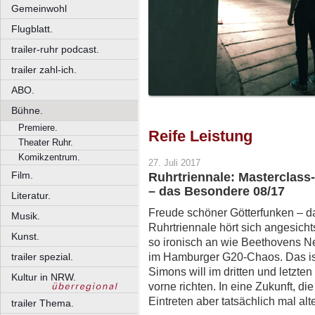
Gemeinwohl
Flugblatt.
trailer-ruhr podcast.
trailer zahl-ich.
ABO.
Bühne.
Premiere.
Reife Leistung
Theater Ruhr.
Komikzentrum.
27. Juli 2017
Film.
Ruhrtriennale: Masterclass
– das Besondere 08/17
Literatur.
Freude schöner Götterfunken – da
Musik.
Ruhrtriennale hört sich angesich
Kunst.
so ironisch an wie Beethovens Ne
im Hamburger G20-Chaos. Das ist
trailer spezial.
Simons will im dritten und letzte
Kultur in NRW.
vorne richten. In eine Zukunft, d
Eintreten aber tatsächlich mal alter
trailer Thema.