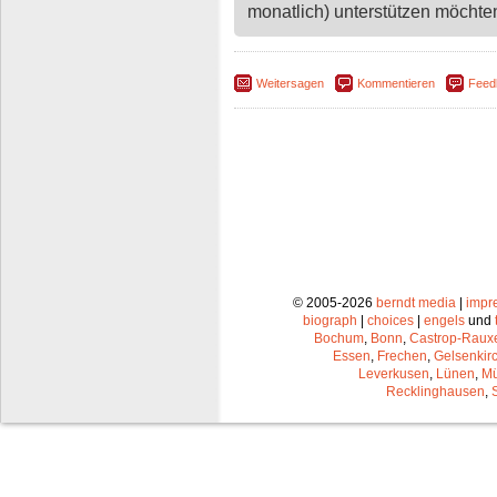
monatlich) unterstützen möchten,
Weitersagen
Kommentieren
Feed
© 2005-2026
berndt media
|
impr
biograph
|
choices
|
engels
und
Bochum
,
Bonn
,
Castrop-Raux
Essen
,
Frechen
,
Gelsenkir
Leverkusen
,
Lünen
,
Mü
Recklinghausen
,