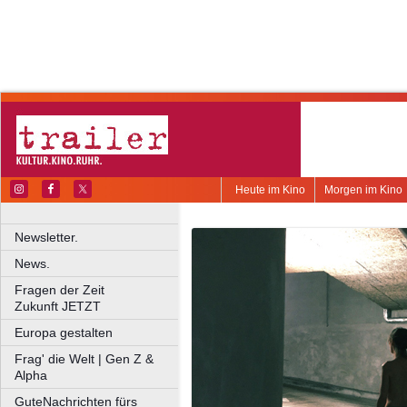
Heute im Kino
Morgen im Kino
Newsletter.
News.
Fragen der Zeit
Zukunft JETZT
Europa gestalten
Frag' die Welt | Gen Z &
Alpha
GuteNachrichten fürs