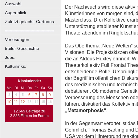
Auswahl.
Der Nachwuchs wird diese aktiv mi
Augenblick
KünstlerInnen von morgen sind, 
Masterclass. Drei Kollektive erar
Zuletzt gelacht: Cartoons.
Unterstützung etablierter Künstle
––––––––––––––––––––
Theaterabenden im Ringlokschup
Verlosungen.
Das Oberthema „Neue Welten“ su
trailer Geschichte
Visionen. Die Projektskizzen off
Jobs.
die an Aldous Huxley erinnert. Wi
Theaterkollektiv Full Frontal Thea
Kulturlinks.
entscheidende Rolle. Ursprünglic
der Begriff im öffentlichen Disku
Kinokalender
des medizinischen und technische
Mo
Di
Mi
Do
Fr
Sa
So
debattieren. Ob moderne Genetik 
3
4
5
6
7
8
9
Verbesserung des Menschen oder 
10
11
12
13
14
15
16
führen, diskutiert das Kollektiv m
„Metamorphosis“
.
12.669 Beiträge zu
3.883 Filmen im Forum
In der Gegenwart verortet ist das
Gehmlich, Thomas Bartling und D
USA vor dem Hintergrund reaktion