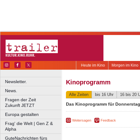
Heute im Kino
Morgen im Kino
Kinoprogramm
Newsletter.
News.
Alle Zeiten
bis 16 Uhr
16 bis 20 
Fragen der Zeit
Das Kinoprogramm für Donnerstag,
Zukunft JETZT
Europa gestalten
Weitersagen
Feedback
Frag' die Welt | Gen Z &
Alpha
GuteNachrichten fürs