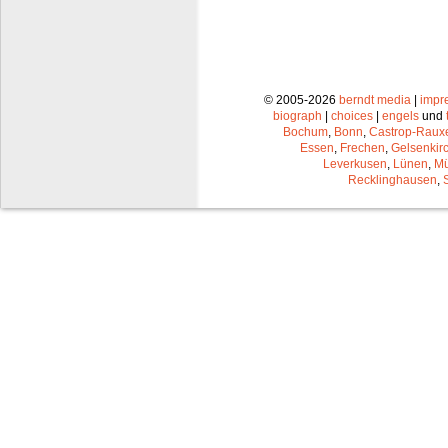
© 2005-2026
berndt media
|
impr
biograph
|
choices
|
engels
und
Bochum
,
Bonn
,
Castrop-Raux
Essen
,
Frechen
,
Gelsenkir
Leverkusen
,
Lünen
,
Mü
Recklinghausen
,