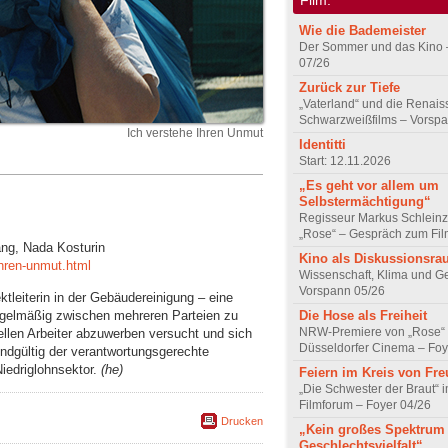
Wie die Bademeister
Der Sommer und das Kino 
07/26
Zurück zur Tiefe
„Vaterland“ und die Renai
Schwarzweißfilms – Vorsp
Ich verstehe Ihren Unmut
Identitti
Start: 12.11.2026
„Es geht vor allem um
Selbstermächtigung“
Regisseur Markus Schleinz
„Rose“ – Gespräch zum Fil
ang, Nada Kosturin
Kino als Diskussionsr
ihren-unmut.html
Wissenschaft, Klima und G
Vorspann 05/26
ktleiterin in der Gebäudereinigung – eine
regelmäßig zwischen mehreren Parteien zu
Die Hose als Freiheit
NRW-Premiere von „Rose“
ellen Arbeiter abzuwerben versucht und sich
Düsseldorfer Cinema – Foy
r endgültig der verantwortungsgerechte
edriglohnsektor.
(he)
Feiern im Kreis von Fr
„Die Schwester der Braut“ 
Filmforum – Foyer 04/26
Drucken
„Kein großes Spektrum
Geschlechtsvielfalt“