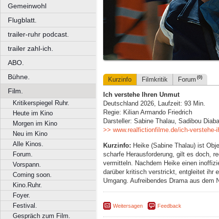
Gemeinwohl
Flugblatt.
trailer-ruhr podcast.
trailer zahl-ich.
ABO.
Bühne.
(0)
Kurzinfo
Filmkritik
Forum
Film.
Ich verstehe Ihren Unmut
Kritikerspiegel Ruhr.
Deutschland 2026, Laufzeit: 93 Min.
Regie: Kilian Armando Friedrich
Heute im Kino
Darsteller: Sabine Thalau, Sadibou Diab
Morgen im Kino
>> www.realfictionfilme.de/ich-verstehe-
Neu im Kino
Alle Kinos.
Kurzinfo:
Heike (Sabine Thalau) ist Obje
scharfe Herausforderung, gilt es doch, 
Forum.
vermitteln. Nachdem Heike einen inoffizi
Vorspann.
darüber kritisch verstrickt, entgleitet ih
Coming soon.
Umgang. Aufreibendes Drama aus dem Ni
Kino.Ruhr.
Foyer.
Festival.
Weitersagen
Feedback
Gespräch zum Film.