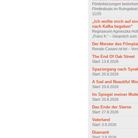
Förderkürzungen bedrohen
Filmfestivals im Ruhrgebie
11/25
„Ich wollte mich auf ei
nach Kafka begeben“
Regisseurin Agnieszka Hol
„Franz K.“ – Gespräch zum 
Der Meister des Filmpla
Renato Casaro ist tot – Vo
The End Of Oak Street
Start: 13.8.2026
Spaziergang nach Syra
Start: 20.8.2026
A Sad and Beautiful Wo
Start: 20.8.2026
Im Spiegel meiner Mutt
Start: 20.8.2026
Das Ende der Sterne
Start: 27.8.2026
Vaterland
Start: 3.9.2026
Diamanti
Start: 3.9.2026