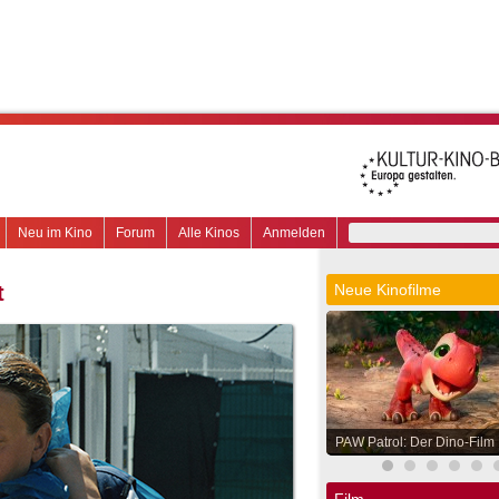
Neu im Kino
Forum
Alle Kinos
Anmelden
t
Neue Kinofilme
PAW Patrol: Der Dino-Film
Film.