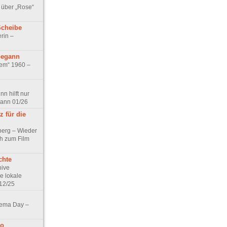
 über „Rose“
Scheibe
rin –
begann
tem“ 1960 –
n hilft nur
pann 01/26
 für die
berg – Wieder
ch zum Film
chte
hive
e lokale
12/25
nema Day –
no