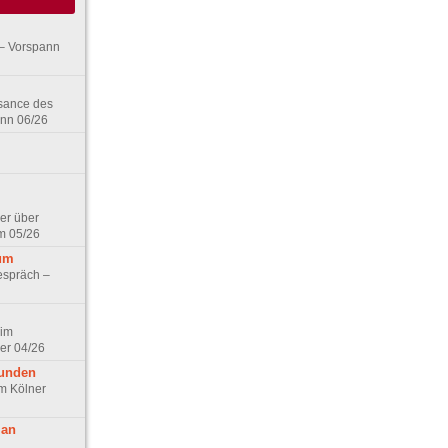
– Vorspann
ssance des
ann 06/26
er über
m 05/26
aum
espräch –
 im
er 04/26
eunden
im Kölner
 an