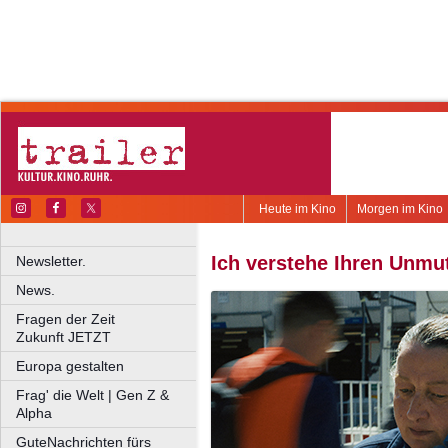
Heute im Kino
Morgen im Kino
Ich verstehe Ihren Unmu
Newsletter.
News.
Fragen der Zeit
Zukunft JETZT
Europa gestalten
Frag' die Welt | Gen Z &
Alpha
GuteNachrichten fürs