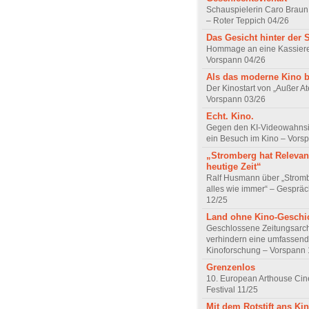
Schauspielerin Caro Braun
– Roter Teppich 04/26
Das Gesicht hinter der 
Hommage an eine Kassiere
Vorspann 04/26
Als das moderne Kino 
Der Kinostart von „Außer A
Vorspann 03/26
Echt. Kino.
Gegen den KI-Videowahnsin
ein Besuch im Kino – Vors
„Stromberg hat Relevanz
heutige Zeit“
Ralf Husmann über „Strom
alles wie immer“ – Gesprä
12/25
Land ohne Kino-Geschi
Geschlossene Zeitungsarc
verhindern eine umfassend
Kinoforschung – Vorspann 
Grenzenlos
10. European Arthouse Ci
Festival 11/25
Mit dem Rotstift ans Ki