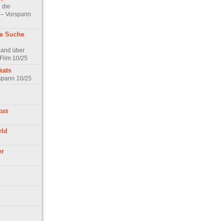
 die
t – Vorspann
ne Suche
land über
Film 10/25
kats
rspann 10/25
kus
rld
er