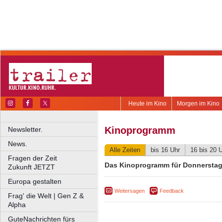
Heute im Kino
Morgen im Kino
Kinoprogramm
Newsletter.
News.
Alle Zeiten
bis 16 Uhr
16 bis 20 
Fragen der Zeit
Das Kinoprogramm für Donnerstag
Zukunft JETZT
Europa gestalten
Weitersagen
Feedback
Frag' die Welt | Gen Z &
Alpha
GuteNachrichten fürs