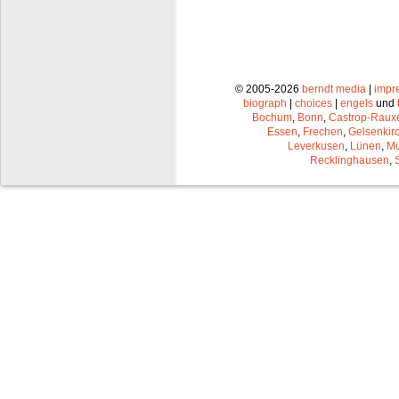
© 2005-2026
berndt media
|
impr
biograph
|
choices
|
engels
und
Bochum
,
Bonn
,
Castrop-Raux
Essen
,
Frechen
,
Gelsenkir
Leverkusen
,
Lünen
,
Mü
Recklinghausen
,