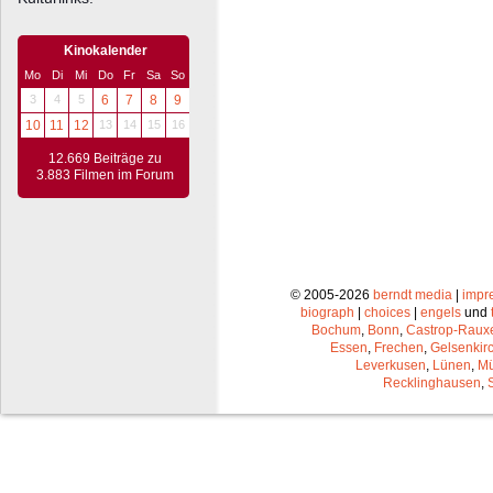
Kinokalender
Mo
Di
Mi
Do
Fr
Sa
So
3
4
5
6
7
8
9
10
11
12
13
14
15
16
12.669 Beiträge zu
3.883 Filmen im Forum
© 2005-2026
berndt media
|
impr
biograph
|
choices
|
engels
und
Bochum
,
Bonn
,
Castrop-Raux
Essen
,
Frechen
,
Gelsenkir
Leverkusen
,
Lünen
,
Mü
Recklinghausen
,