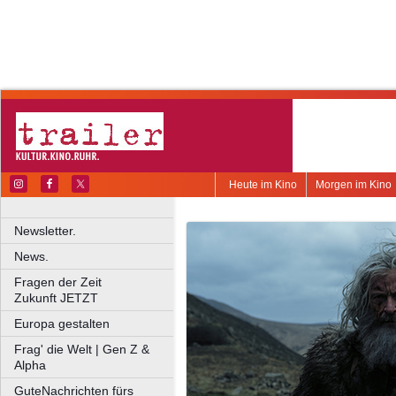
Heute im Kino
Morgen im Kino
Newsletter.
News.
Fragen der Zeit
Zukunft JETZT
Europa gestalten
Frag' die Welt | Gen Z &
Alpha
GuteNachrichten fürs