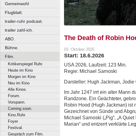
Gemeinwohl
Flugblatt.
trailer-ruhr podcast.
trailer zahl-ich.
The Death of Robin Ho
ABO.
Bühne.
03. Oktober 2025
Start: 18.6.2026
Film.
Kritikerspiegel Ruhr.
USA 2026, Laufzeit: 123 Min.
Heute im Kino
Regie: Michael Sarnoski
Morgen im Kino
Darsteller: Hugh Jackman, Jodie 
Neu im Kino
Alle Kinos.
Im Jahr 1247 irrt ein alter Mann d
Forum.
Randzone. Ein Geächteter, gebroc
Vorspann.
Robin Hood (Hugh Jackman) ist nic
Coming soon.
Gezeichnet von Sünde und Abgrund
Kino.Ruhr.
Michael Sarnoski („Pig“, „A Quiet
Foyer.
Marian“ und entzerrt verklärte L
Festival.
Gespräch zum Film.