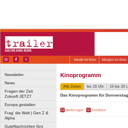
Heute im Kino
Morgen im Kino
Kinoprogramm
Newsletter.
News.
Alle Zeiten
bis 16 Uhr
16 bis 20 
Fragen der Zeit
Das Kinoprogramm für Donnerstag,
Zukunft JETZT
Europa gestalten
Weitersagen
Feedback
Frag' die Welt | Gen Z &
Alpha
GuteNachrichten fürs