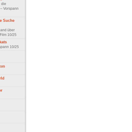
 die
t – Vorspann
ne Suche
land über
Film 10/25
kats
rspann 10/25
kus
rld
er