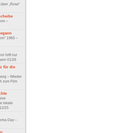
 über „Rose“
Scheibe
rin –
begann
tem“ 1960 –
n hilft nur
pann 01/26
 für die
berg – Wieder
ch zum Film
chte
hive
e lokale
12/25
nema Day –
no