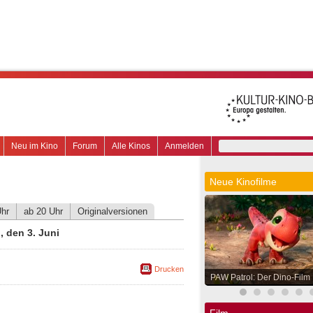
Neu im Kino
Forum
Alle Kinos
Anmelden
Neue Kinofilme
Uhr
ab 20 Uhr
Originalversionen
 den 3. Juni
Drucken
PAW Patrol: Der Dino-Film
Film.