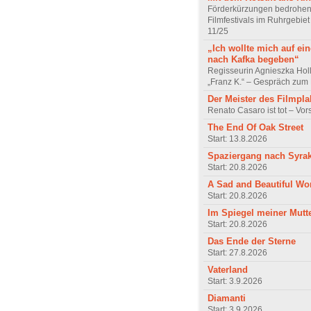
Förderkürzungen bedrohen
Filmfestivals im Ruhrgebie
11/25
„Ich wollte mich auf ei
nach Kafka begeben“
Regisseurin Agnieszka Hol
„Franz K.“ – Gespräch zum 
Der Meister des Filmpla
Renato Casaro ist tot – Vo
The End Of Oak Street
Start: 13.8.2026
Spaziergang nach Syra
Start: 20.8.2026
A Sad and Beautiful Wo
Start: 20.8.2026
Im Spiegel meiner Mutt
Start: 20.8.2026
Das Ende der Sterne
Start: 27.8.2026
Vaterland
Start: 3.9.2026
Diamanti
Start: 3.9.2026