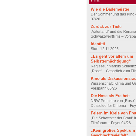
Wie die Bademeister
Der Sommer und das Kino 
07/26
Zurück zur Tiefe
„Vaterland“ und die Renai
Schwarzweißfilms – Vorsp
Identitti
Start: 12.11.2026
„Es geht vor allem um
Selbstermächtigung“
Regisseur Markus Schleinz
„Rose“ – Gespräch zum Fil
Kino als Diskussionsr
Wissenschaft, Klima und G
Vorspann 05/26
Die Hose als Freiheit
NRW-Premiere von „Rose“
Düsseldorfer Cinema – Foy
Feiern im Kreis von Fr
„Die Schwester der Braut“ 
Filmforum – Foyer 04/26
„Kein großes Spektrum
Geschlechtsvielfalt“