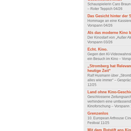
Schauspielerin Caro Braun
– Roter Teppich 04/26
Das Gesicht hinter der 
Hommage an eine Kassiere
Vorspann 04/26
Als das moderne Kino 
Der Kinostart von „Außer A
Vorspann 03/26
Echt. Kino.
Gegen den KI-Videowahnsin
ein Besuch im Kino – Vors
„Stromberg hat Relevanz
heutige Zeit“
Ralf Husmann über „Strom
alles wie immer“ – Gesprä
12/25
Land ohne Kino-Geschi
Geschlossene Zeitungsarc
verhindern eine umfassend
Kinoforschung – Vorspann 
Grenzenlos
10. European Arthouse Ci
Festival 11/25
Mit dem Rotstift ans Ki