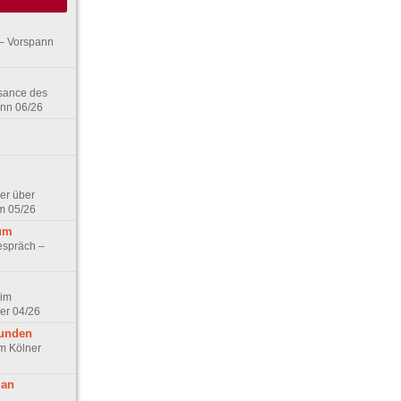
– Vorspann
ssance des
ann 06/26
er über
m 05/26
aum
espräch –
 im
er 04/26
eunden
im Kölner
 an