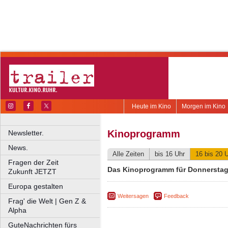
Heute im Kino
Morgen im Kino
Kinoprogramm
Newsletter.
News.
Alle Zeiten
bis 16 Uhr
16 bis 20 
Fragen der Zeit
Das Kinoprogramm für Donnerstag,
Zukunft JETZT
Europa gestalten
Weitersagen
Feedback
Frag' die Welt | Gen Z &
Alpha
GuteNachrichten fürs