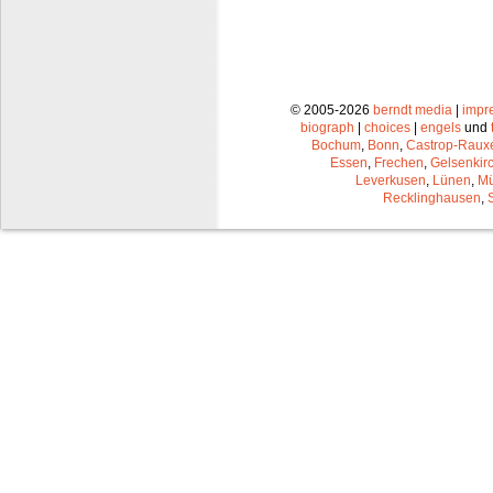
© 2005-2026
berndt media
|
impr
biograph
|
choices
|
engels
und
Bochum
,
Bonn
,
Castrop-Raux
Essen
,
Frechen
,
Gelsenkir
Leverkusen
,
Lünen
,
Mü
Recklinghausen
,