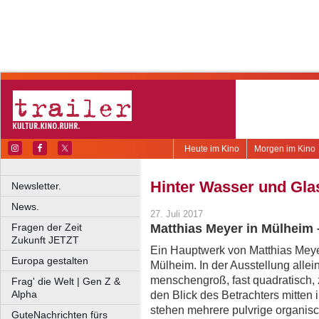
Heute im Kino
Morgen im Kino
Hinter Wasser und Gla
Newsletter.
News.
27. Juli 2017
Fragen der Zeit
Matthias Meyer in Mülheim 
Zukunft JETZT
Ein Hauptwerk von Matthias Me
Europa gestalten
Mülheim. In der Ausstellung alle
menschengroß, fast quadratisch, 
Frag' die Welt | Gen Z &
Alpha
den Blick des Betrachters mitten 
stehen mehrere pulvrige organisc
GuteNachrichten fürs