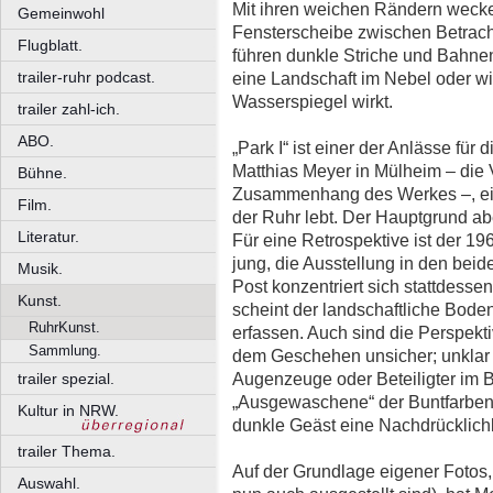
Mit ihren weichen Rändern wecken
Gemeinwohl
Fensterscheibe zwischen Betrach
Flugblatt.
führen dunkle Striche und Bahnen 
trailer-ruhr podcast.
eine Landschaft im Nebel oder w
Wasserspiegel wirkt.
trailer zahl-ich.
ABO.
„Park I“ ist einer der Anlässe für 
Matthias Meyer in Mülheim – die 
Bühne.
Zusammenhang des Werkes –, ein a
Film.
der Ruhr lebt. Der Hauptgrund abe
Literatur.
Für eine Retrospektive ist der 1
jung, die Ausstellung in den be
Musik.
Post konzentriert sich stattdessen
Kunst.
scheint der landschaftliche Boden 
RuhrKunst.
erfassen. Auch sind die Perspekt
Sammlung.
dem Geschehen unsicher; unklar 
Augenzeuge oder Beteiligter im B
trailer spezial.
„Ausgewaschene“ der Buntfarben 
Kultur in NRW.
dunkle Geäst eine Nachdrücklichke
trailer Thema.
Auf der Grundlage eigener Fotos, 
Auswahl.