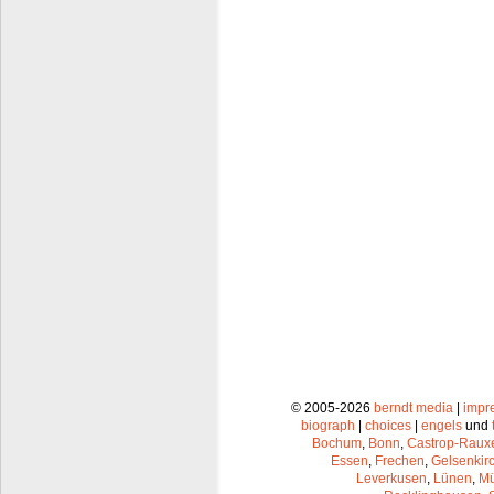
© 2005-2026
berndt media
|
impr
biograph
|
choices
|
engels
und
Bochum
,
Bonn
,
Castrop-Raux
Essen
,
Frechen
,
Gelsenkir
Leverkusen
,
Lünen
,
Mü