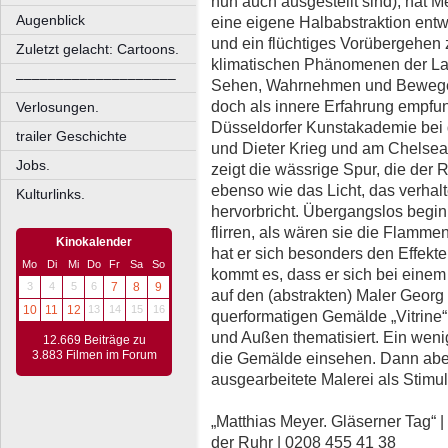
nun auch ausgestellt sind), hat 
Augenblick
eine eigene Halbabstraktion entw
und ein flüchtiges Vorübergehen z
Zuletzt gelacht: Cartoons.
klimatischen Phänomenen der La
––––––––––––––––––––
Sehen, Wahrnehmen und Bewege
doch als innere Erfahrung empfun
Verlosungen.
Düsseldorfer Kunstakademie bei 
trailer Geschichte
und Dieter Krieg und am Chelsea C
Jobs.
zeigt die wässrige Spur, die der 
ebenso wie das Licht, das verhalt
Kulturlinks.
hervorbricht. Übergangslos beginn
flirren, als wären sie die Flammen
Kinokalender
hat er sich besonders den Effekt
Mo
Di
Mi
Do
Fr
Sa
So
kommt es, dass er sich bei einem 
3
4
5
6
7
8
9
auf den (abstrakten) Maler Georg
10
11
12
13
14
15
16
querformatigen Gemälde „Vitrine“ 
und Außen thematisiert. Ein weni
12.669 Beiträge zu
3.883 Filmen im Forum
die Gemälde einsehen. Dann aber 
ausgearbeitete Malerei als Stim
„Matthias Meyer. Gläserner Tag“ 
der Ruhr | 0208 455 41 38