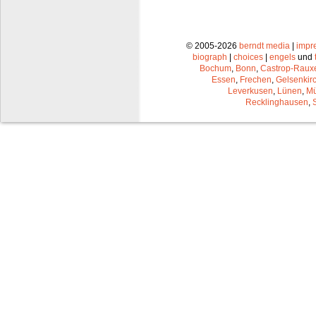
© 2005-2026
berndt media
|
impr
biograph
|
choices
|
engels
und
Bochum
,
Bonn
,
Castrop-Raux
Essen
,
Frechen
,
Gelsenkir
Leverkusen
,
Lünen
,
Mü
Recklinghausen
,