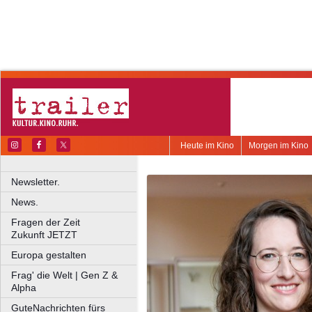
Heute im Kino
Morgen im Kino
Newsletter.
News.
Fragen der Zeit
Zukunft JETZT
Europa gestalten
Frag' die Welt | Gen Z &
Alpha
GuteNachrichten fürs