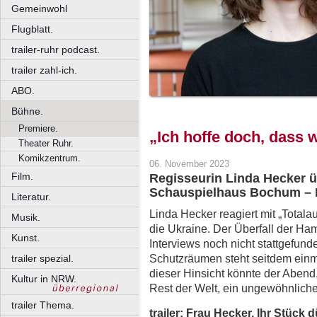
Gemeinwohl
Flugblatt.
trailer-ruhr podcast.
trailer zahl-ich.
ABO.
Bühne.
Premiere.
„Ich hoffe doch, dass w
Theater Ruhr.
Komikzentrum.
06. November 2023
Film.
Regisseurin Linda Hecker ü
Schauspielhaus Bochum – P
Literatur.
Linda Hecker reagiert mit „Totalau
Musik.
die Ukraine. Der Überfall der Ham
Kunst.
Interviews noch nicht stattgefund
Schutzräumen steht seitdem einm
trailer spezial.
dieser Hinsicht könnte der Abend
Kultur in NRW.
Rest der Welt, ein ungewöhnlich
trailer Thema.
trailer: Frau Hecker, Ihr Stück 