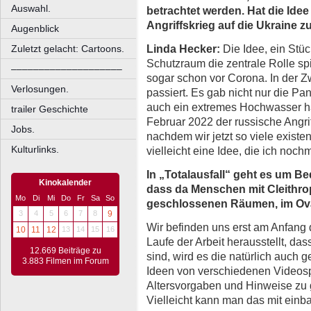
Auswahl.
betrachtet werden. Hat die Ide
Angriffskrieg auf die Ukraine z
Augenblick
Linda Hecker:
Die Idee, ein Stü
Zuletzt gelacht: Cartoons.
Schutzraum die zentrale Rolle spie
––––––––––––––––––––
sogar schon vor Corona. In der Z
Verlosungen.
passiert. Es gab nicht nur die P
auch ein extremes Hochwasser ha
trailer Geschichte
Februar 2022 der russische Angri
Jobs.
nachdem wir jetzt so viele existen
Kulturlinks.
vielleicht eine Idee, die ich nochm
In „Totalausfall“ geht es um 
Kinokalender
dass da Menschen mit Cleithro
Mo
Di
Mi
Do
Fr
Sa
So
geschlossenen Räumen, im Ova
3
4
5
6
7
8
9
Wir befinden uns erst am Anfang
10
11
12
13
14
15
16
Laufe der Arbeit herausstellt, da
12.669 Beiträge zu
sind, wird es die natürlich auch ge
3.883 Filmen im Forum
Ideen von verschiedenen Videosp
Altersvorgaben und Hinweise zu g
Vielleicht kann man das mit einba